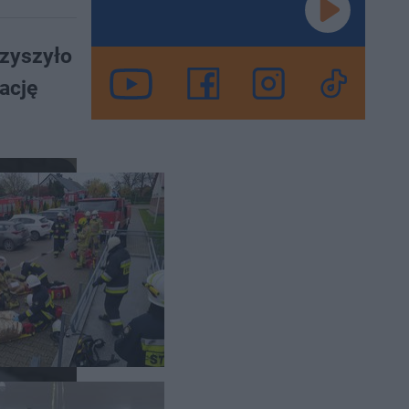
zyszyło
ację