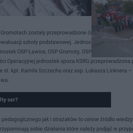
w Gromotach zostały przeprowadzone ćwiczenia praktyc
ewakuacji szkoły podstawowej. Jednocześnie w trakcie 
nostek OSP Ławice, OSP Gromoty, OSP Rudzienice, OSP 
ści Operacyjnej jednostek spoza KSRG przeprowadzona 
 st. kpt. Kamila Szczecha oraz asp. Łukasza Linknera –
awa.
ty ser?
 pedagogicznego jak i strażaków to cenne źródło wiedzy
 przypominają sobie działania które należy podjąć w przy