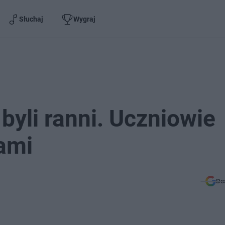
Słuchaj
Wygraj
 byli ranni. Uczniowie
kami
Do