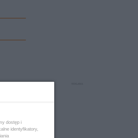
y dostęp i
lne identyfikatory,
iania