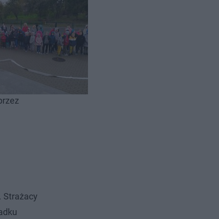
zne w
ewakuacji
Mątyki,
przez
. Strażacy
padku