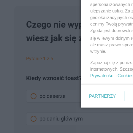
spersonalizowanych re
ulepszanie usług. Za
geolokalizacyjnych or
Czego nie wypada robić na
cenimy Twoją prywatno
Zgoda jest dobrowoln
wiesz jak się zachować!
się w lewym dolnym r
ale masz prawo sprzec
witrynie.
Pytanie 1 z 5
Zapoznaj się z poniż
internetowych. Szcze
Prywatności
i
Cookie
Kiedy wznosić toast?
po deserze
PARTNERZY
po daniu głównym