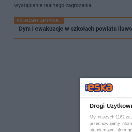
wystąpienie realnego zagrożenia.
POLECANY ARTYKUŁ:
Dym i ewakuacje w szkołach powiatu iław
Drogi Użytkow
My, naszych 1162 zau
przechowujemy informa
standardowe informac