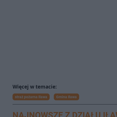
straż pożarna Iława
Gmina Iława
NAJNOWSZE Z DZIAŁU IŁ