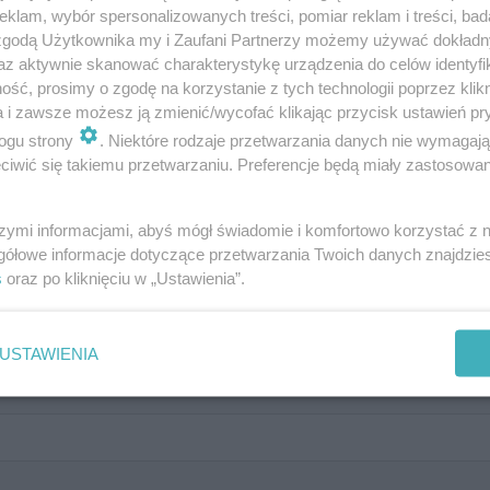
klam, wybór spersonalizowanych treści, pomiar reklam i treści, bad
 zgodą Użytkownika my i Zaufani Partnerzy możemy używać dokład
az aktywnie skanować charakterystykę urządzenia do celów identyfi
 ślubie? Rozwiąż QUIZ i sprawdź 
ść, prosimy o zgodę na korzystanie z tych technologii poprzez klikn
a i zawsze możesz ją zmienić/wycofać klikając przycisk ustawień pr
ogu strony
. Niektóre rodzaje przetwarzania danych nie wymagaj
iwić się takiemu przetwarzaniu. Preferencje będą miały zastosowanie
szymi informacjami, abyś mógł świadomie i komfortowo korzystać z
gółowe informacje dotyczące przetwarzania Twoich danych znajdzi
s
oraz po kliknięciu w „Ustawienia”.
USTAWIENIA