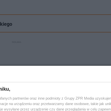
skiego
niku,
fanych partnerów oraz inne podmioty z Grupy ZPR Media uzyskujem
cje na urządzeniu oraz przetwarzamy dane osobowe, takie jak unika
je wysyłane przez urządzenie czy dane przeglądania w celu zapewn