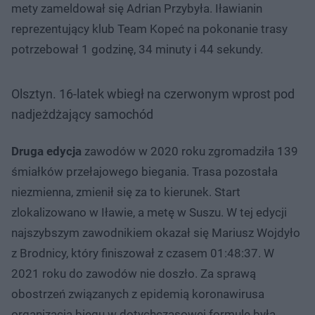
mety zameldował się Adrian Przybyła. Iławianin
reprezentujący klub Team Kopeć na pokonanie trasy
potrzebował 1 godzinę, 34 minuty i 44 sekundy.
Olsztyn. 16-latek wbiegł na czerwonym wprost pod
nadjeżdżający samochód
Druga edycja
zawodów w 2020 roku zgromadziła 139
śmiałków przełajowego biegania. Trasa pozostała
niezmienna, zmienił się za to kierunek. Start
zlokalizowano w Iławie, a metę w Suszu. W tej edycji
najszybszym zawodnikiem okazał się Mariusz Wojdyło
z Brodnicy, który finiszował z czasem 01:48:37. W
2021 roku do zawodów nie doszło. Za sprawą
obostrzeń związanych z epidemią koronawirusa
organizacja biegu w dotychczasowej formule była