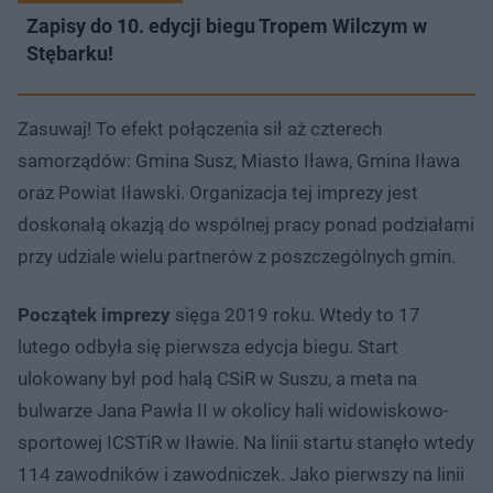
Zapisy do 10. edycji biegu Tropem Wilczym w
Stębarku!
Zasuwaj! To efekt połączenia sił aż czterech
samorządów: Gmina Susz, Miasto Iława, Gmina Iława
oraz Powiat Iławski. Organizacja tej imprezy jest
doskonałą okazją do wspólnej pracy ponad podziałami
przy udziale wielu partnerów z poszczególnych gmin.
Początek imprezy
sięga 2019 roku. Wtedy to 17
lutego odbyła się pierwsza edycja biegu. Start
ulokowany był pod halą CSiR w Suszu, a meta na
bulwarze Jana Pawła II w okolicy hali widowiskowo-
sportowej ICSTiR w Iławie. Na linii startu stanęło wtedy
114 zawodników i zawodniczek. Jako pierwszy na linii