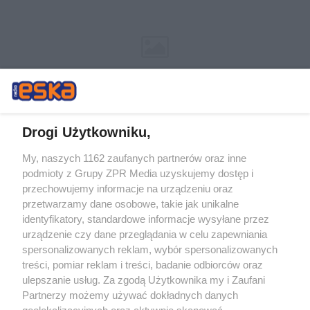
Drogi Użytkowniku,
My, naszych 1162 zaufanych partnerów oraz inne
Żaden utwór zamieszczony w serwisie nie może być powielany i
podmioty z Grupy ZPR Media uzyskujemy dostęp i
rozpowszechniany lub dalej rozpowszechniany w jakikolwiek sposób (w
tym także elektroniczny lub mechaniczny) na jakimkolwiek polu
przechowujemy informacje na urządzeniu oraz
eksploatacji w jakiejkolwiek formie, włącznie z umieszczaniem w
przetwarzamy dane osobowe, takie jak unikalne
Internecie bez pisemnej zgody właściciela praw. Jakiekolwiek użycie lub
identyfikatory, standardowe informacje wysyłane przez
wykorzystanie utworów w całości lub w części z naruszeniem prawa,
tzn. bez właściwej zgody, jest zabronione pod groźbą kary i może być
urządzenie czy dane przeglądania w celu zapewniania
ścigane prawnie.
spersonalizowanych reklam, wybór spersonalizowanych
treści, pomiar reklam i treści, badanie odbiorców oraz
ulepszanie usług. Za zgodą Użytkownika my i Zaufani
Partnerzy możemy używać dokładnych danych
geolokalizacyjnych oraz aktywnie skanować