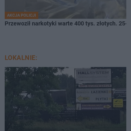
AKCJA POLICJI
Przewoził narkotyki warte 400 tys. złotych. 25-
LOKALNIE: