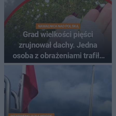
NAWAŁNICA NAD POLSKĄ
Grad wielkości pięści
zrujnował dachy. Jedna
osoba z obrażeniami trafiła
do szpitala
INTERWENCJA NA WODZIE