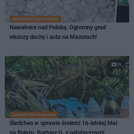
NIEBEZPIECZNA POGODA
Nawałnice nad Polską. Ogromny grad
niszczy dachy i auta na Mazurach!
19
ZABÓJSTWO W MŁAWIE
Śledztwo w sprawie śmierci 16-letniej Mai
na finiszu. Bartosz G. z ostatecznymi