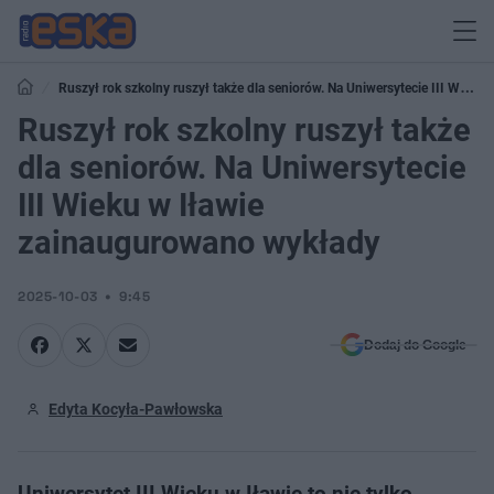
Ruszył rok szkolny ruszył także dla seniorów. Na Uniwersytecie III Wieku
w Iławie zainaugurowano wykłady
Ruszył rok szkolny ruszył także
dla seniorów. Na Uniwersytecie
III Wieku w Iławie
zainaugurowano wykłady
2025-10-03
9:45
Dodaj do Google
Edyta Kocyła-Pawłowska
Uniwersytet III Wieku w Iławie to nie tylko