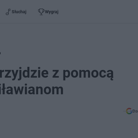
Słuchaj
Wygraj
m
rzyjdzie z pomocą
 iławianom
Do