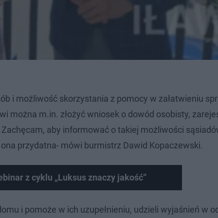
osób i możliwość skorzystania z pomocy w załatwieniu sp
i można m.in. złożyć wniosek o dowód osobisty, zarej
. Zachęcam, aby informować o takiej możliwości sąsiadó
ć ona przydatna- mówi burmistrz Dawid Kopaczewski.
nar z cyklu „Luksus znaczy jakość”
omu i pomoże w ich uzupełnieniu, udzieli wyjaśnień w o