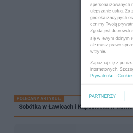
spersonalizowanych re
ulepszanie usług. Za
geolokalizacyjnych or
cenimy Twoją prywatno
Zgoda jest dobrowoln
się w lewym dolnym r
ale masz prawo sprzec
witrynie.
Zapoznaj się z poniż
internetowych. Szcze
Prywatności
i
Cookie
PARTNERZY
POLECANY ARTYKUŁ:
Sobótka w Ławicach i Kupalnocka w Iławie.