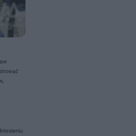
raw
estrować
w,
dniesieniu