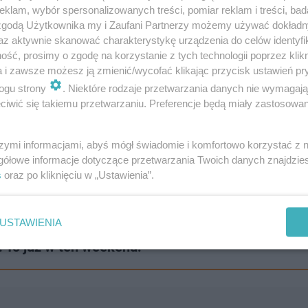
klam, wybór spersonalizowanych treści, pomiar reklam i treści, bad
 zgodą Użytkownika my i Zaufani Partnerzy możemy używać dokład
az aktywnie skanować charakterystykę urządzenia do celów identyfi
ść, prosimy o zgodę na korzystanie z tych technologii poprzez klikn
a i zawsze możesz ją zmienić/wycofać klikając przycisk ustawień pr
ogu strony
. Niektóre rodzaje przetwarzania danych nie wymagaj
iwić się takiemu przetwarzaniu. Preferencje będą miały zastosowanie
szymi informacjami, abyś mógł świadomie i komfortowo korzystać z
gółowe informacje dotyczące przetwarzania Twoich danych znajdzi
s
oraz po kliknięciu w „Ustawienia”.
USTAWIENIA
 To już w ten weekend!