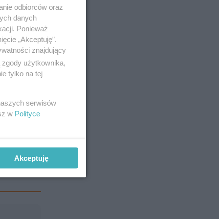
anie odbiorców oraz
nych danych
kacji. Ponieważ
ięcie „Akceptuję”.
ywatności znajdujący
ą zgody użytkownika,
 tylko na tej
 naszych serwisów
esz w
Polityce
Akceptuję