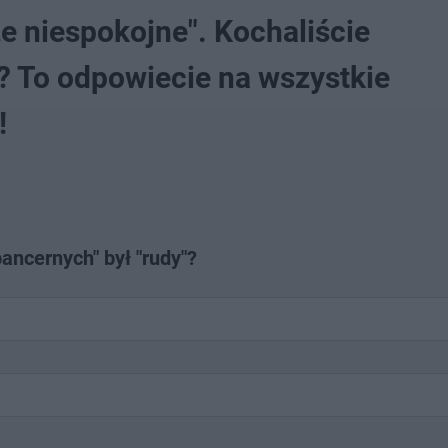
e niespokojne". Kochaliście
? To odpowiecie na wszystkie
!
ancernych" był "rudy"?
y