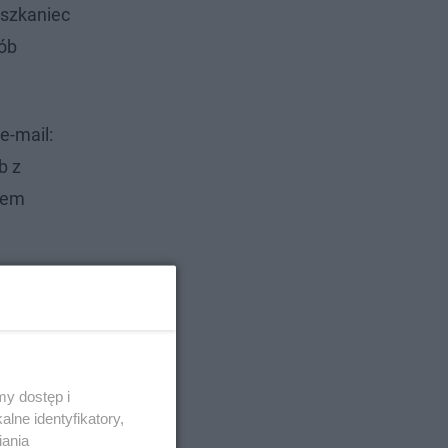
eszkaniec
ób
e-mail:
b z
ątem
a załatwić
 wniosku o
al
y dostęp i
lne identyfikatory,
iania