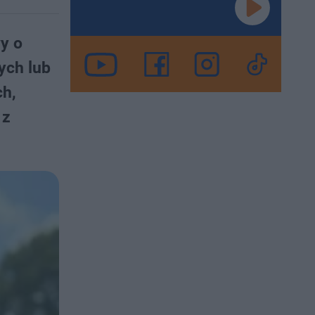
y o
ych lub
ch,
 z