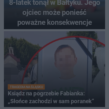
8-latek tonął w Bałtyku. Jego
ojciec może ponieść
poważne konsekwencje
TRAGEDIA NA ŚLĄSKU
Ksiądz na pogrzebie Fabianka:
„Słońce zachodzi w sam poranek”