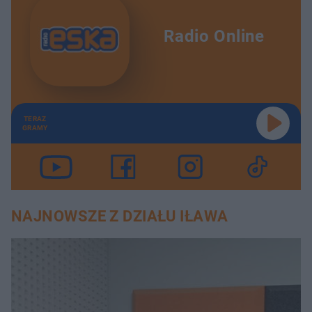
Radio Online
TERAZ
GRAMY
NAJNOWSZE Z DZIAŁU IŁAWA