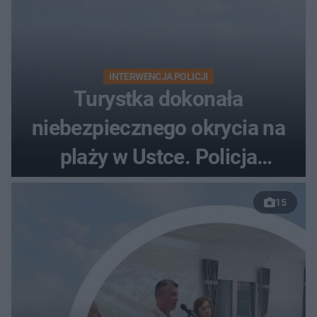
INTERWENCJA POLICJI
Turystka dokonała
niebezpiecznego okrycia na
plaży w Ustce. Policja
musiała zamknąć odcinek
15
wybrzeża