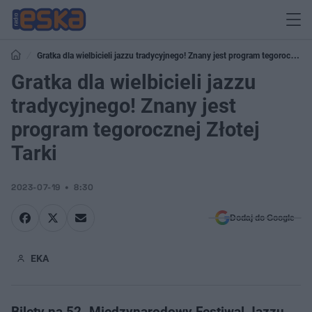
Gratka dla wielbicieli jazzu tradycyjnego! Znany jest program tegorocznej
Złotej Tarki
Gratka dla wielbicieli jazzu
tradycyjnego! Znany jest
program tegorocznej Złotej
Tarki
2023-07-19
8:30
Dodaj do Google
EKA
Bilety na 52. Międzynarodowy Festiwal Jazzu