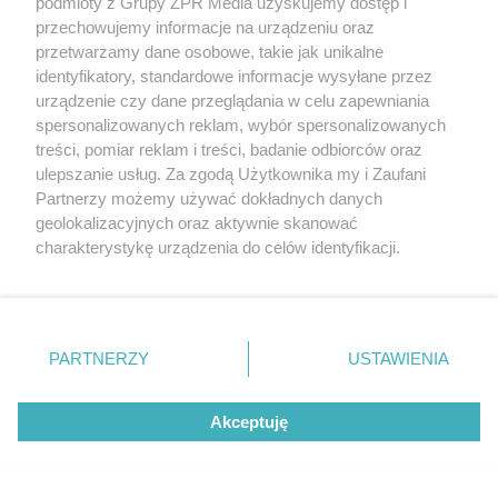
podmioty z Grupy ZPR Media uzyskujemy dostęp i
przechowujemy informacje na urządzeniu oraz
Tour de Pologne. Peleton
przetwarzamy dane osobowe, takie jak unikalne
zmiażdżony przez kraksę
identyfikatory, standardowe informacje wysyłane przez
urządzenie czy dane przeglądania w celu zapewniania
przed Karpaczem
spersonalizowanych reklam, wybór spersonalizowanych
treści, pomiar reklam i treści, badanie odbiorców oraz
21
ulepszanie usług. Za zgodą Użytkownika my i Zaufani
Partnerzy możemy używać dokładnych danych
geolokalizacyjnych oraz aktywnie skanować
charakterystykę urządzenia do celów identyfikacji.
Ponieważ cenimy Twoją prywatność, prosimy o zgodę na
korzystanie z tych technologii poprzez kliknięcie
„Akceptuję”. Zgoda jest dobrowolna i zawsze możesz ją
zmienić/wycofać klikając przycisk ustawień prywatności
RAMÓWKA POLSATU
PARTNERZY
USTAWIENIA
Karolina Szostak zaskoczyła na
znajdujący się w lewym dolnym rogu strony
. Niektóre
rodzaje przetwarzania danych nie wymagają zgody
ramówce Polsatu. Przyszła w samej
Akceptuję
użytkownika, ale masz prawo sprzeciwić się takiemu
marynarce
przetwarzaniu. Preferencje będą miały zastosowanie tylko
na tej witrynie.