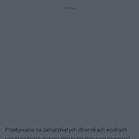
Przebywanie na zamarzniętych zbiornikach wodnych
nawet podczas dużego mrozu nie daje nam pewności