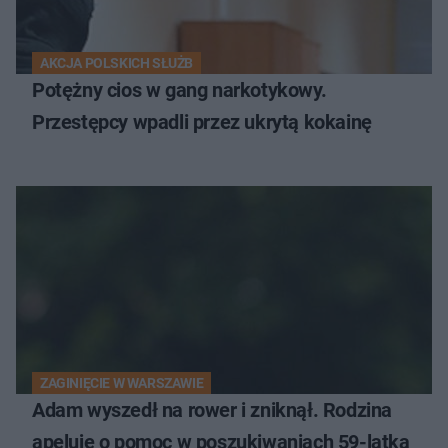
AKCJA POLSKICH SŁUŻB
Potężny cios w gang narkotykowy.
Przestępcy wpadli przez ukrytą kokainę
ZAGINIĘCIE W WARSZAWIE
Adam wyszedł na rower i zniknął. Rodzina
apeluje o pomoc w poszukiwaniach 59-latka