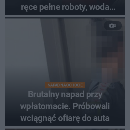
ręce pełne roboty, woda
zalewa posesje i budynki
5
NAPAD NA OCHOCIE
Brutalny napad przy
wpłatomacie. Próbowali
wciągnąć ofiarę do auta