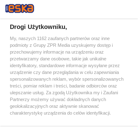
Drogi Użytkowniku,
My, naszych 1162 zaufanych partnerów oraz inne
Żaden utwór zamieszczony w serwisie nie może być powielany i
podmioty z Grupy ZPR Media uzyskujemy dostęp i
rozpowszechniany lub dalej rozpowszechniany w jakikolwiek sposób (w
tym także elektroniczny lub mechaniczny) na jakimkolwiek polu
przechowujemy informacje na urządzeniu oraz
eksploatacji w jakiejkolwiek formie, włącznie z umieszczaniem w
przetwarzamy dane osobowe, takie jak unikalne
Internecie bez pisemnej zgody właściciela praw. Jakiekolwiek użycie lub
identyfikatory, standardowe informacje wysyłane przez
wykorzystanie utworów w całości lub w części z naruszeniem prawa,
tzn. bez właściwej zgody, jest zabronione pod groźbą kary i może być
urządzenie czy dane przeglądania w celu zapewniania
ścigane prawnie.
spersonalizowanych reklam, wybór spersonalizowanych
treści, pomiar reklam i treści, badanie odbiorców oraz
ulepszanie usług. Za zgodą Użytkownika my i Zaufani
Partnerzy możemy używać dokładnych danych
geolokalizacyjnych oraz aktywnie skanować
charakterystykę urządzenia do celów identyfikacji.
Ponieważ cenimy Twoją prywatność, prosimy o zgodę na
O nas
korzystanie z tych technologii poprzez kliknięcie
Informacje prawne
„Akceptuję”. Zgoda jest dobrowolna i zawsze możesz ją