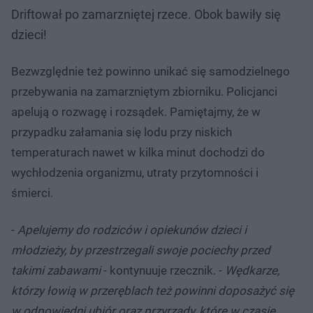
Driftował po zamarzniętej rzece. Obok bawiły się
dzieci!
Bezwzględnie też powinno unikać się samodzielnego
przebywania na zamarzniętym zbiorniku. Policjanci
apelują o rozwagę i rozsądek. Pamiętajmy, że w
przypadku załamania się lodu przy niskich
temperaturach nawet w kilka minut dochodzi do
wychłodzenia organizmu, utraty przytomności i
śmierci.
-
Apelujemy do rodziców i opiekunów dzieci i
młodzieży, by przestrzegali swoje pociechy przed
takimi zabawami
- kontynuuje rzecznik. -
Wędkarze,
którzy łowią w przeręblach też powinni doposażyć się
w odpowiedni ubiór oraz przyrządy, które w czasie