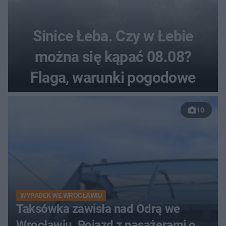
Sinice Łeba. Czy w Łebie
można się kąpać 08.08?
Flaga, warunki pogodowe
10
WYPADEK WE WROCŁAWIU
Taksówka zawisła nad Odrą we
Wrocławiu. Pojazd z pasażerami o