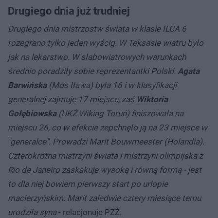
Drugiego dnia już trudniej
Drugiego dnia mistrzostw świata w klasie ILCA 6
rozegrano tylko jeden wyścig. W Teksasie wiatru było
jak na lekarstwo. W słabowiatrowych warunkach
średnio poradziły sobie reprezentantki Polski.
Agata
Barwińska
(Mos Iława) była 16 i w klasyfikacji
generalnej zajmuje 17 miejsce, zaś
Wiktoria
Gołębiowska
(UKŻ Wiking Toruń) finiszowała na
miejscu 26, co w efekcie zepchnęło ją na 23 miejsce w
"generalce". Prowadzi Marit Bouwmeester (Holandia).
Czterokrotna mistrzyni świata i mistrzyni olimpijska z
Rio de Janeiro zaskakuje wysoką i równą formą - jest
to dla niej bowiem pierwszy start po urlopie
macierzyńskim. Marit zaledwie cztery miesiące temu
urodziła syna
- relacjonuje PZŻ.