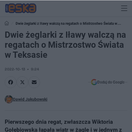
Dwie żeglarki z Iławy walczą na regatach o Mistrzostwo Świata w
Teksasie
Dwie żeglarki z Iławy walczą na
regatach o Mistrzostwo Świata
w Teksasie
2022-10-13
9:24
Dodaj do Google
Dawid Jakubowski
Pierwszego dnia regat, zwłaszcza Wiktoria
Gołębiowska łapała wiatr w żagle i w jednym z