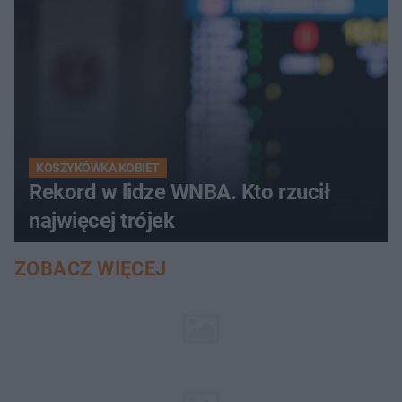
KOSZYKÓWKA KOBIET
Rekord w lidze WNBA. Kto rzucił
najwięcej trójek
ZOBACZ WIĘCEJ