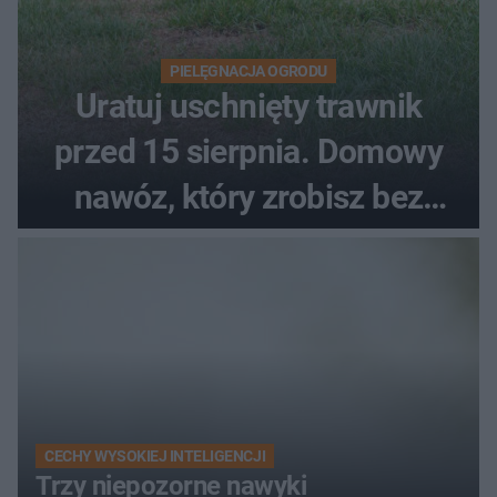
PIELĘGNACJA OGRODU
Uratuj uschnięty trawnik
przed 15 sierpnia. Domowy
nawóz, który zrobisz bez
wydawania pieniędzy
CECHY WYSOKIEJ INTELIGENCJI
Trzy niepozorne nawyki