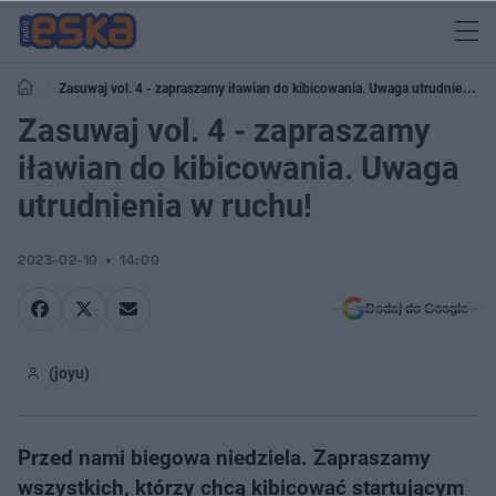
Zasuwaj vol. 4 - zapraszamy iławian do kibicowania. Uwaga utrudnienia
w ruchu!
Zasuwaj vol. 4 - zapraszamy
iławian do kibicowania. Uwaga
utrudnienia w ruchu!
2023-02-10
14:00
Dodaj do Google
(joyu)
Przed nami biegowa niedziela. Zapraszamy
wszystkich, którzy chcą kibicować startującym