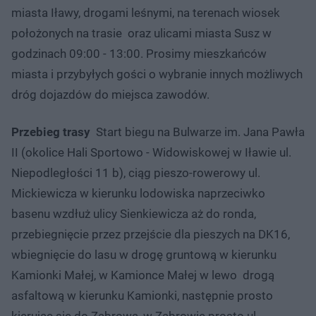
miasta Iławy, drogami leśnymi, na terenach wiosek
położonych na trasie oraz ulicami miasta Susz w
godzinach 09:00 - 13:00. Prosimy mieszkańców
miasta i przybyłych gości o wybranie innych możliwych
dróg dojazdów do miejsca zawodów.
Przebieg trasy
Start biegu na Bulwarze im. Jana Pawła
II (okolice Hali Sportowo - Widowiskowej w Iławie ul.
Niepodległości 11 b), ciąg pieszo-rowerowy ul.
Mickiewicza w kierunku lodowiska naprzeciwko
basenu wzdłuż ulicy Sienkiewicza aż do ronda,
przebiegnięcie przez przejście dla pieszych na DK16,
wbiegnięcie do lasu w drogę gruntową w kierunku
Kamionki Małej, w Kamionce Małej w lewo drogą
asfaltową w kierunku Kamionki, następnie prosto
kierując się do Ząbrowa, w Ząbrowie prosto ul.