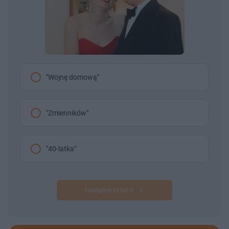
"Wojnę domową"
"Zmienników"
"40-latka"
Następne pytanie