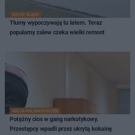
DOLNY ŚLĄSK
Tłumy wypoczywają tu latem. Teraz
popularny zalew czeka wielki remont
AKCJA POLSKICH SŁUŻB
Potężny cios w gang narkotykowy.
Przestępcy wpadli przez ukrytą kokainę