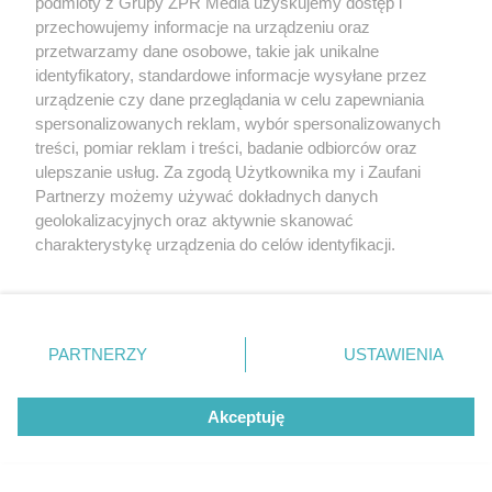
podmioty z Grupy ZPR Media uzyskujemy dostęp i
rozpowszechniany lub dalej rozpowszechniany w jakikolwiek sposób (w
tym także elektroniczny lub mechaniczny) na jakimkolwiek polu
przechowujemy informacje na urządzeniu oraz
eksploatacji w jakiejkolwiek formie, włącznie z umieszczaniem w
przetwarzamy dane osobowe, takie jak unikalne
Internecie bez pisemnej zgody właściciela praw. Jakiekolwiek użycie lub
identyfikatory, standardowe informacje wysyłane przez
wykorzystanie utworów w całości lub w części z naruszeniem prawa,
tzn. bez właściwej zgody, jest zabronione pod groźbą kary i może być
urządzenie czy dane przeglądania w celu zapewniania
ścigane prawnie.
spersonalizowanych reklam, wybór spersonalizowanych
treści, pomiar reklam i treści, badanie odbiorców oraz
ulepszanie usług. Za zgodą Użytkownika my i Zaufani
Partnerzy możemy używać dokładnych danych
geolokalizacyjnych oraz aktywnie skanować
charakterystykę urządzenia do celów identyfikacji.
Ponieważ cenimy Twoją prywatność, prosimy o zgodę na
O nas
korzystanie z tych technologii poprzez kliknięcie
Informacje prawne
„Akceptuję”. Zgoda jest dobrowolna i zawsze możesz ją
zmienić/wycofać klikając przycisk ustawień prywatności
PARTNERZY
USTAWIENIA
Nasze serwisy
znajdujący się w lewym dolnym rogu strony
. Niektóre
rodzaje przetwarzania danych nie wymagają zgody
© 2026 Grupa ZPR Media
Akceptuję
użytkownika, ale masz prawo sprzeciwić się takiemu
przetwarzaniu. Preferencje będą miały zastosowanie tylko
na tej witrynie.