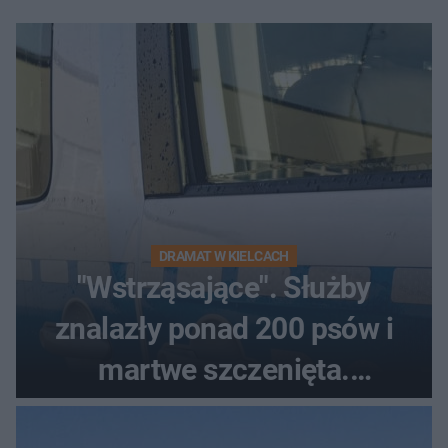
DRAMAT W KIELCACH
"Wstrząsające". Służby
znalazły ponad 200 psów i
martwe szczenięta.
Zatrzymano 35-latka