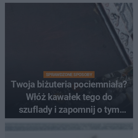
SPRAWDZONE SPOSOBY
Twoja biżuteria pociemniała?
Włóż kawałek tego do
szuflady i zapomnij o tym
problemie. Sposób na
pociemniałą biżuterię