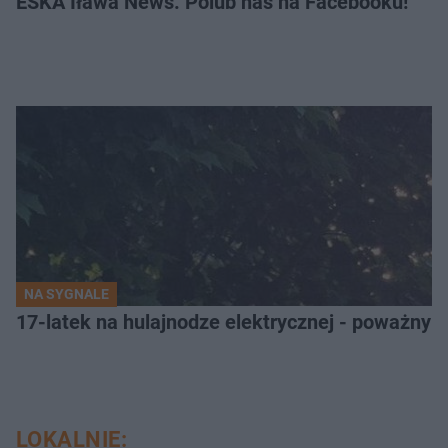
ESKA Iława News. Polub nas na Facebooku!
NA SYGNALE
17-latek na hulajnodze elektrycznej - poważny
LOKALNIE: