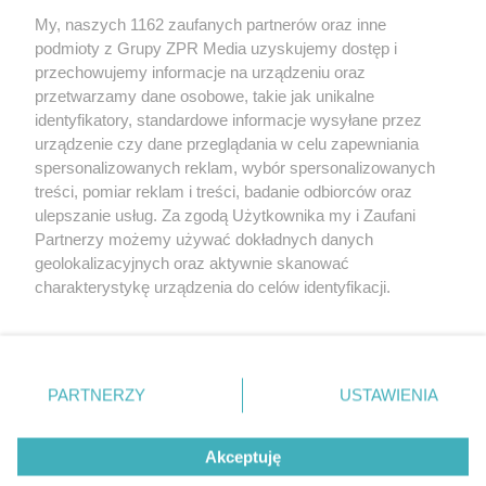
My, naszych 1162 zaufanych partnerów oraz inne
Żaden utwór zamieszczony w serwisie nie może być powielany i
podmioty z Grupy ZPR Media uzyskujemy dostęp i
rozpowszechniany lub dalej rozpowszechniany w jakikolwiek sposób (w
tym także elektroniczny lub mechaniczny) na jakimkolwiek polu
przechowujemy informacje na urządzeniu oraz
eksploatacji w jakiejkolwiek formie, włącznie z umieszczaniem w
przetwarzamy dane osobowe, takie jak unikalne
Internecie bez pisemnej zgody właściciela praw. Jakiekolwiek użycie lub
identyfikatory, standardowe informacje wysyłane przez
wykorzystanie utworów w całości lub w części z naruszeniem prawa,
tzn. bez właściwej zgody, jest zabronione pod groźbą kary i może być
urządzenie czy dane przeglądania w celu zapewniania
ścigane prawnie.
spersonalizowanych reklam, wybór spersonalizowanych
treści, pomiar reklam i treści, badanie odbiorców oraz
ulepszanie usług. Za zgodą Użytkownika my i Zaufani
Partnerzy możemy używać dokładnych danych
geolokalizacyjnych oraz aktywnie skanować
charakterystykę urządzenia do celów identyfikacji.
Ponieważ cenimy Twoją prywatność, prosimy o zgodę na
O nas
korzystanie z tych technologii poprzez kliknięcie
Informacje prawne
„Akceptuję”. Zgoda jest dobrowolna i zawsze możesz ją
zmienić/wycofać klikając przycisk ustawień prywatności
PARTNERZY
USTAWIENIA
Nasze serwisy
znajdujący się w lewym dolnym rogu strony
. Niektóre
rodzaje przetwarzania danych nie wymagają zgody
© 2026 Grupa ZPR Media
Akceptuję
użytkownika, ale masz prawo sprzeciwić się takiemu
przetwarzaniu. Preferencje będą miały zastosowanie tylko