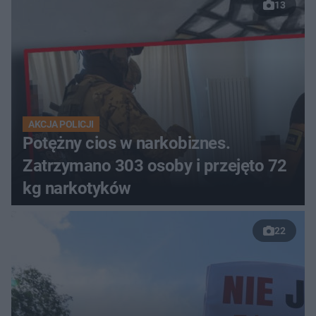
13
AKCJA POLICJI
Potężny cios w narkobiznes.
Zatrzymano 303 osoby i przejęto 72
kg narkotyków
22