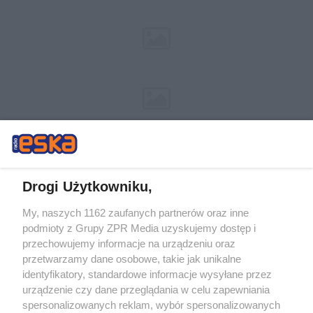
Drogi Użytkowniku,
My, naszych 1162 zaufanych partnerów oraz inne
Żaden utwór zamieszczony w serwisie nie może być powielany i
podmioty z Grupy ZPR Media uzyskujemy dostęp i
rozpowszechniany lub dalej rozpowszechniany w jakikolwiek sposób (w
tym także elektroniczny lub mechaniczny) na jakimkolwiek polu
przechowujemy informacje na urządzeniu oraz
eksploatacji w jakiejkolwiek formie, włącznie z umieszczaniem w Internecie
przetwarzamy dane osobowe, takie jak unikalne
bez pisemnej zgody właściciela praw. Jakiekolwiek użycie lub
wykorzystanie utworów w całości lub w części z naruszeniem prawa, tzn.
identyfikatory, standardowe informacje wysyłane przez
bez właściwej zgody, jest zabronione pod groźbą kary i może być ścigane
urządzenie czy dane przeglądania w celu zapewniania
prawnie.
spersonalizowanych reklam, wybór spersonalizowanych