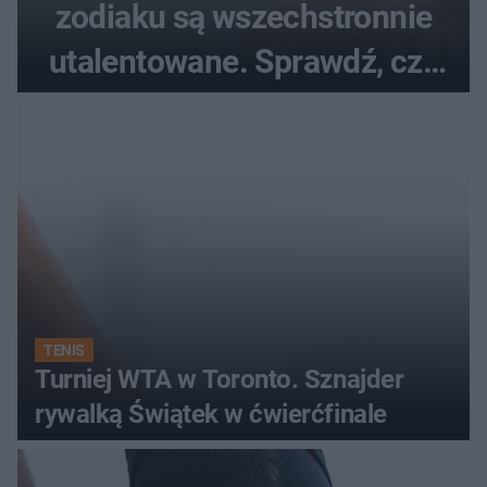
zodiaku są wszechstronnie
utalentowane. Sprawdź, czy
twój znak znajduje się na
liście
TENIS
Turniej WTA w Toronto. Sznajder
rywalką Świątek w ćwierćfinale