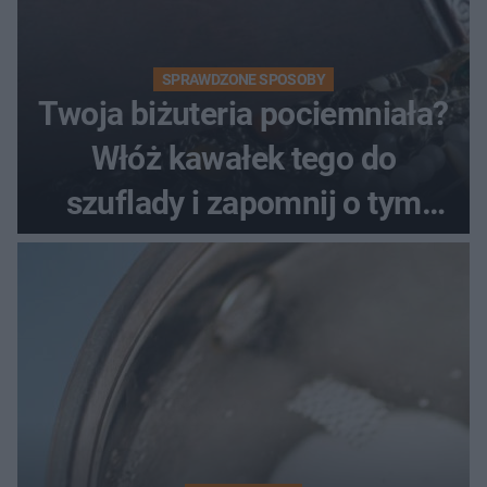
SPRAWDZONE SPOSOBY
Twoja biżuteria pociemniała?
Włóż kawałek tego do
szuflady i zapomnij o tym
problemie. Sposób na
pociemniałą biżuterię