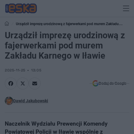
Urządził imprezę urodzinową z fajerwerkami pod murem Zakładu
Karnego w Iławie
Urządził imprezę urodzinową z
fajerwerkami pod murem
Zakładu Karnego w Iławie
2025-11-25
13:05
Dodaj do Google
Dawid Jakubowski
Naczelnik Wydziału Prewencji Komendy
Powiatowej Policji w Iławie wspólnie z