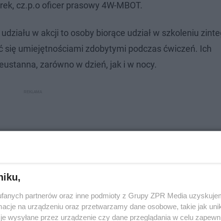
rek, cz.p.o oficer prasowy 4W-MBOT.
 udziału w akcji to osoby biorące udział w szkoleniu zi
ć się umiejętnościami zdobytymi podczas ćwiczeń. Ich
ustanna, zarówno w dzień, jak i w nocy.
niku,
fanych partnerów oraz inne podmioty z Grupy ZPR Media uzyskujem
cje na urządzeniu oraz przetwarzamy dane osobowe, takie jak unika
je wysyłane przez urządzenie czy dane przeglądania w celu zapewn