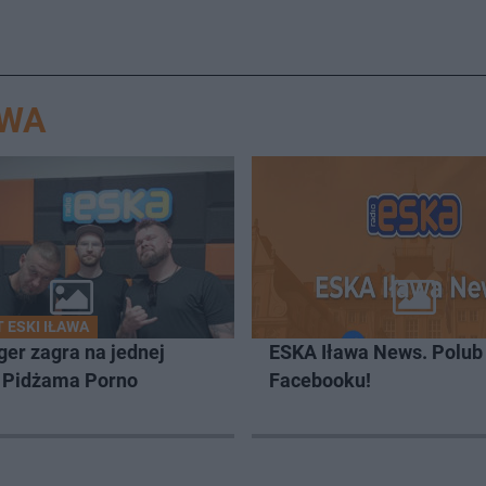
AWA
 ESKI IŁAWA
er zagra na jednej
ESKA Iława News. Polub
z Pidżama Porno
Facebooku!