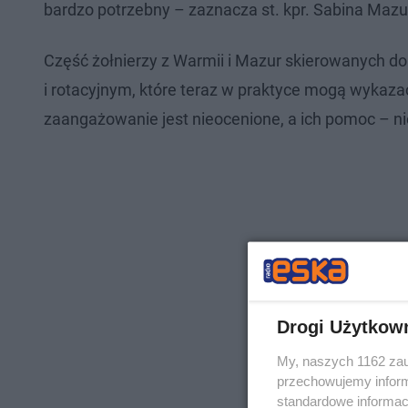
bardzo potrzebny – zaznacza st. kpr. Sabina Mazu
Część żołnierzy z Warmii i Mazur skierowanych do
i rotacyjnym, które teraz w praktyce mogą wykaza
zaangażowanie jest nieocenione, a ich pomoc – nie
Drogi Użytkow
My, naszych 1162 zau
przechowujemy informa
standardowe informac