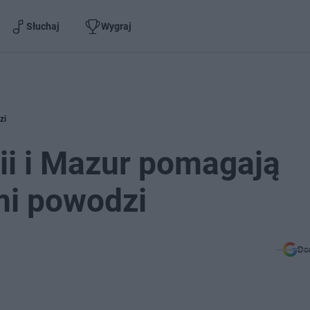
Słuchaj
Wygraj
zi
mii i Mazur pomagają
mi powodzi
Do