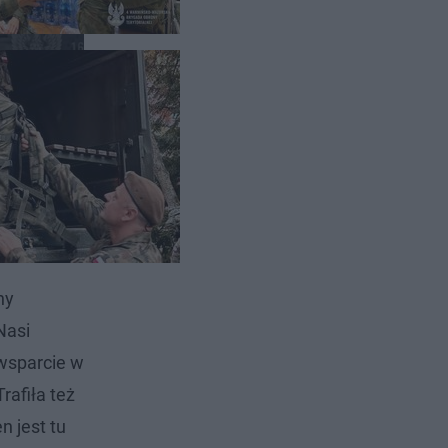
ruszyła,
utrzymać
ny
Nasi
 wsparcie w
rafiła też
n jest tu