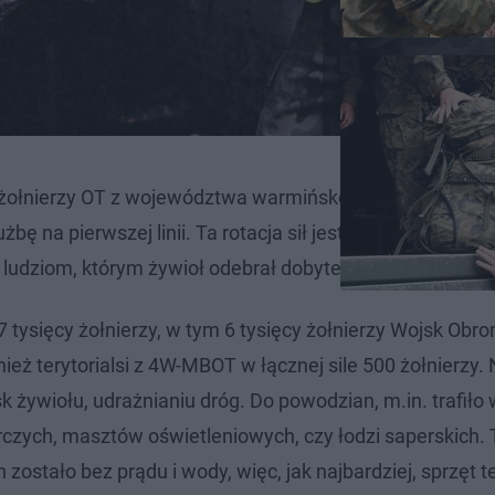
a żołnierzy OT z województwa warmińsko-mazurskiego wy
bę na pierwszej linii. Ta rotacja sił jest kluczowa, aby 
ludziom, którym żywioł odebrał dobytek całego życia.
17 tysięcy żołnierzy, w tym 6 tysięcy żołnierzy Wojsk Obro
eż terytorialsi z 4W-MBOT w łącznej sile 500 żołnierzy. 
 żywiołu, udrażnianiu dróg. Do powodzian, m.in. trafiło
ych, masztów oświetleniowych, czy łodzi saperskich. T
ostało bez prądu i wody, więc, jak najbardziej, sprzęt te