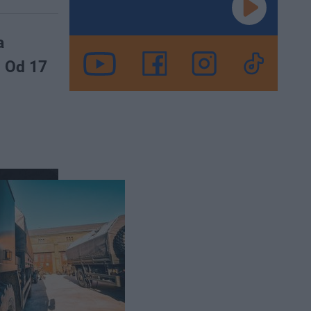
a
. Od 17