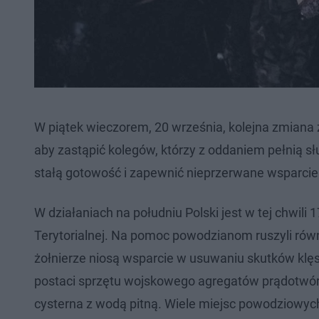
W piątek wieczorem, 20 września, kolejna zmian
aby zastąpić kolegów, którzy z oddaniem pełnią służ
stałą gotowość i zapewnić nieprzerwane wsparcie 
W działaniach na południu Polski jest w tej chwili 
Terytorialnej. Na pomoc powodzianom ruszyli równi
żołnierze niosą wsparcie w usuwaniu skutków klęsk
postaci sprzętu wojskowego agregatów prądotwórcz
cysterna z wodą pitną. Wiele miejsc powodziowych z