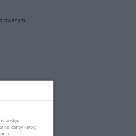
ntegrowanym
y dostęp i
lne identyfikatory,
iania