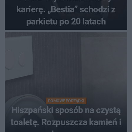
karierę. „Bestia” schodzi z
parkietu po 20 latach
DOMOWE PORZĄDKI
Hiszpański sposób na czystą
toaletę. Rozpuszcza kamień i