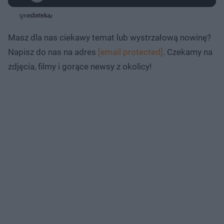
z
r
a
z
z
o
a
d
e
e
s
j
t
e
w
w
a
d
i
i
ł
:
ń
ń
y
Masz dla nas ciekawy temat lub wystrzałową nowinę?
c
1
1
1
z
.
0
0
a
Napisz do nas na adres
[email protected]
. Czekamy na
s
1
s
s
Â
2
d
d
zdjęcia, filmy i gorące newsy z okolicy!
%
o
o
t
p
u
r
ł
z
u
o
d
u