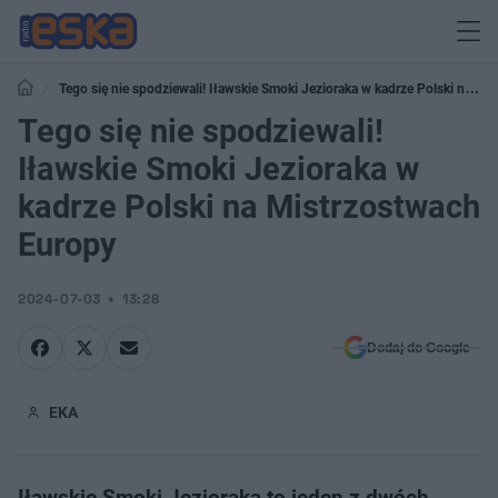
Tego się nie spodziewali! Iławskie Smoki Jezioraka w kadrze Polski na
Mistrzostwach Europy
Tego się nie spodziewali!
Iławskie Smoki Jezioraka w
kadrze Polski na Mistrzostwach
Europy
2024-07-03
13:28
Dodaj do Google
EKA
Iławskie Smoki Jezioraka to jeden z dwóch