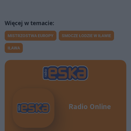
MISTRZOSTWA EUROPY
SMOCZE ŁODZIE W IŁAWIE
IŁAWA
Radio Online