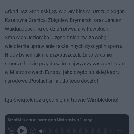
Arkadiusz Grabiński, Sylwia Grabińska, Urszula Sagan,
Katarzyna Granica, Zbigniew Brymerski oraz Janusz
Waidaugusek na co dzień pływają w Iławskich
Smokach Jezioraka. Część z nich ma za sobą
wieloletnie uprawianie także innych dyscyplin sportu.
Nigdy by jednak nie przypuszczali, że to właśnie
smocze łodzie przyniosą im najwyższy zaszczyt: start
w Mistrzostwach Europy jako część polskiej kadry
narodowej.Posłuchaj, jak do tego doszło!
Iga Świątek rozkręca się na trawie Wimbledonu!
Smoki Jezioraka ruszają na Mistrzostwa Europy
L
P
P
P
-
22:11
G
o
r
r
o