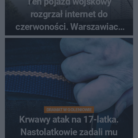
Ten pojazd wojskowy
rozgrzał internet do
czerwoności. Warszawiacy
pytali, czy to Mad Max!
DRAMAT W GOLENIOWIE
Krwawy atak na 17-latka.
Nastolatkowie zadali mu