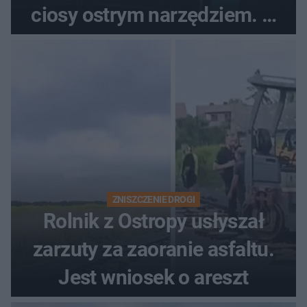
ciosy ostrym narzędziem. O
ich losach zdecyduje sąd
rodzinny
ZNISZCZENIE DROGI
Rolnik z Ostropy usłyszał
zarzuty za zaoranie asfaltu.
Jest wniosek o areszt