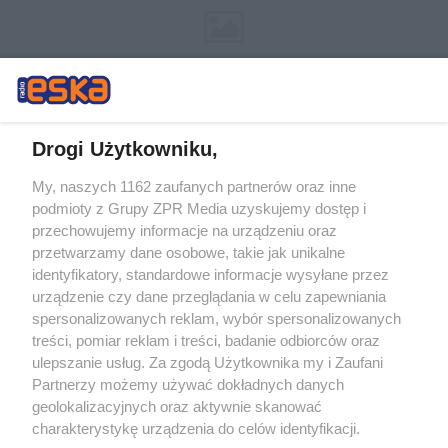
Drogi Użytkowniku,
My, naszych 1162 zaufanych partnerów oraz inne
Żaden utwór zamieszczony w serwisie nie może być powielany i
podmioty z Grupy ZPR Media uzyskujemy dostęp i
rozpowszechniany lub dalej rozpowszechniany w jakikolwiek sposób (w
tym także elektroniczny lub mechaniczny) na jakimkolwiek polu
przechowujemy informacje na urządzeniu oraz
eksploatacji w jakiejkolwiek formie, włącznie z umieszczaniem w
przetwarzamy dane osobowe, takie jak unikalne
Internecie bez pisemnej zgody właściciela praw. Jakiekolwiek użycie lub
identyfikatory, standardowe informacje wysyłane przez
wykorzystanie utworów w całości lub w części z naruszeniem prawa,
tzn. bez właściwej zgody, jest zabronione pod groźbą kary i może być
urządzenie czy dane przeglądania w celu zapewniania
ścigane prawnie.
spersonalizowanych reklam, wybór spersonalizowanych
treści, pomiar reklam i treści, badanie odbiorców oraz
ulepszanie usług. Za zgodą Użytkownika my i Zaufani
Partnerzy możemy używać dokładnych danych
geolokalizacyjnych oraz aktywnie skanować
charakterystykę urządzenia do celów identyfikacji.