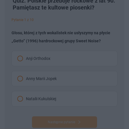
Quiz. Polskie przeboje rockowe z lat 90.
Pamiętasz te kultowe piosenki?
Pytanie 1 z 10
Głosu, której z tych wokalistek nie usłyszymy na płycie
„Getto” (1996) hardrockowej grupy Sweet Noise?
Anji Orthodox
Anny Marii Jopek
Natalii Kukulskiej
Następne pytanie