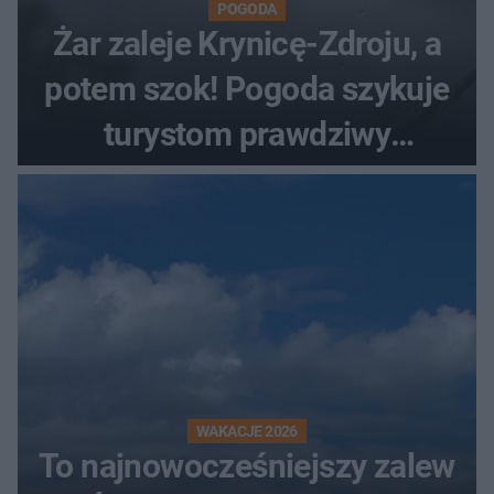
POGODA
Żar zaleje Krynicę-Zdroju, a
potem szok! Pogoda szykuje
turystom prawdziwy
rollercoaster
WAKACJE 2026
To najnowocześniejszy zalew