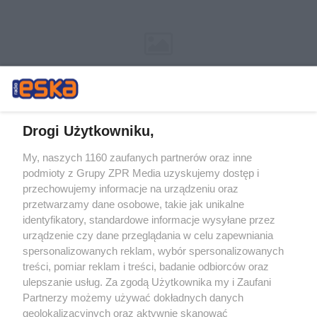
Drogi Użytkowniku,
My, naszych 1160 zaufanych partnerów oraz inne
Żaden utwór zamieszczony w serwisie nie może być powielany i
podmioty z Grupy ZPR Media uzyskujemy dostęp i
rozpowszechniany lub dalej rozpowszechniany w jakikolwiek sposób (w
przechowujemy informacje na urządzeniu oraz
tym także elektroniczny lub mechaniczny) na jakimkolwiek polu
eksploatacji w jakiejkolwiek formie, włącznie z umieszczaniem w
przetwarzamy dane osobowe, takie jak unikalne
Internecie bez pisemnej zgody właściciela praw. Jakiekolwiek użycie lub
identyfikatory, standardowe informacje wysyłane przez
wykorzystanie utworów w całości lub w części z naruszeniem prawa,
tzn. bez właściwej zgody, jest zabronione pod groźbą kary i może być
urządzenie czy dane przeglądania w celu zapewniania
ścigane prawnie.
spersonalizowanych reklam, wybór spersonalizowanych
treści, pomiar reklam i treści, badanie odbiorców oraz
ulepszanie usług. Za zgodą Użytkownika my i Zaufani
Partnerzy możemy używać dokładnych danych
geolokalizacyjnych oraz aktywnie skanować