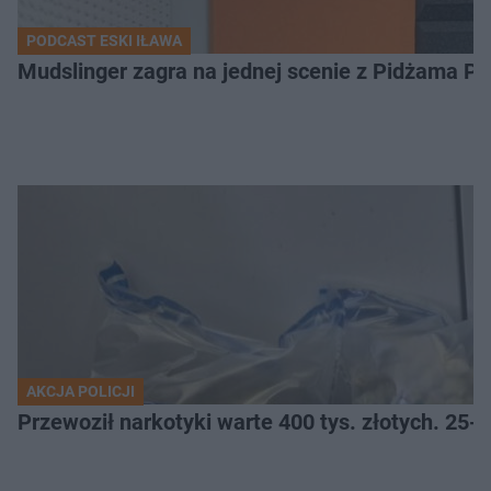
PODCAST ESKI IŁAWA
Mudslinger zagra na jednej scenie z Pidżama Po
AKCJA POLICJI
Przewoził narkotyki warte 400 tys. złotych. 25-