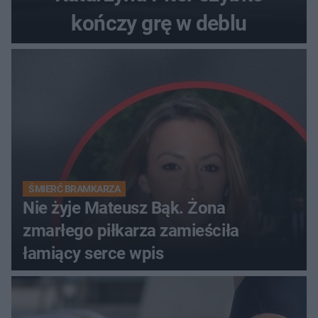
kończy grę w deblu
ŚMIERĆ BRAMKARZA
Nie żyje Mateusz Bąk. Żona
zmarłego piłkarza zamieściła
łamiący serce wpis