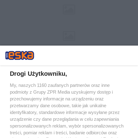
Drogi Użytkowniku,
My, naszych 1160 zaufanych partnerów oraz inne
Żaden utwór zamieszczony w serwisie nie może być powielany i
podmioty z Grupy ZPR Media uzyskujemy dostęp i
rozpowszechniany lub dalej rozpowszechniany w jakikolwiek sposób (w
przechowujemy informacje na urządzeniu oraz
tym także elektroniczny lub mechaniczny) na jakimkolwiek polu
eksploatacji w jakiejkolwiek formie, włącznie z umieszczaniem w
przetwarzamy dane osobowe, takie jak unikalne
Internecie bez pisemnej zgody właściciela praw. Jakiekolwiek użycie lub
identyfikatory, standardowe informacje wysyłane przez
wykorzystanie utworów w całości lub w części z naruszeniem prawa,
tzn. bez właściwej zgody, jest zabronione pod groźbą kary i może być
urządzenie czy dane przeglądania w celu zapewniania
ścigane prawnie.
spersonalizowanych reklam, wybór spersonalizowanych
treści, pomiar reklam i treści, badanie odbiorców oraz