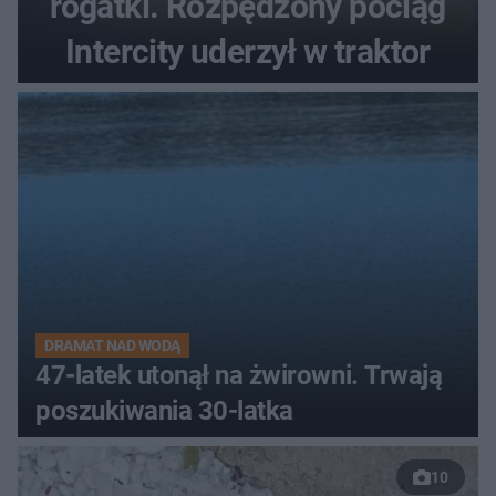
rogatki. Rozpędzony pociąg
Intercity uderzył w traktor
DRAMAT NAD WODĄ
47-latek utonął na żwirowni. Trwają
poszukiwania 30-latka
10