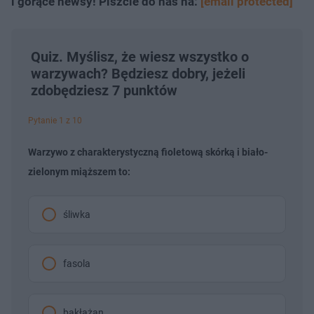
i gorące newsy! Piszcie do nas na:
[email protected]
Quiz. Myślisz, że wiesz wszystko o
warzywach? Będziesz dobry, jeżeli
zdobędziesz 7 punktów
Pytanie 1 z 10
Warzywo z charakterystyczną fioletową skórką i biało-
zielonym miąższem to:
śliwka
fasola
bakłażan