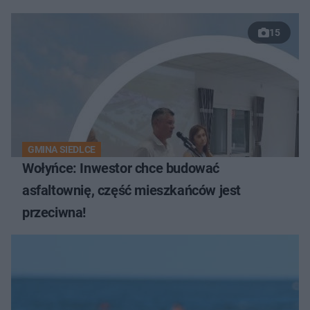
15
GMINA SIEDLCE
Wołyńce: Inwestor chce budować
asfaltownię, część mieszkańców jest
przeciwna!