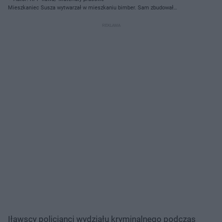
Mieszkaniec Susza wytwarzał w mieszkaniu bimber. Sam zbudował
aparaturę do wytwarzania!
Iławscy policjanci wydziału kryminalnego podczas