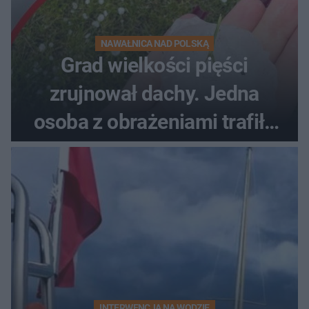
NAWAŁNICA NAD POLSKĄ
Grad wielkości pięści
zrujnował dachy. Jedna
osoba z obrażeniami trafiła
do szpitala
INTERWENCJA NA WODZIE