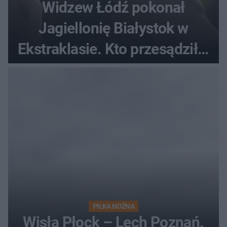
Widzew Łódź pokonał
Jagiellonię Białystok w
Ekstraklasie. Kto przesądził o
losach meczu?
PIŁKA NOŻNA
Wisła Płock – Lech Poznań.