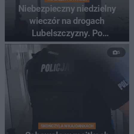
Niebezpieczny niedzielny
wieczór na drogach
Lubelszczyzny. Po
nieudanym manewrze
5
wyprzedzania zginął
kierowca auta
SKOŃCZYŁA W KAJDANKACH