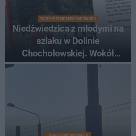
TATRY PEŁNE NIESPODZIANEK
Niedźwiedzica z młodymi na
szlaku w Dolinie
Chochołowskiej. Wokół
turyści!
TRAGICZNY WYPADEK