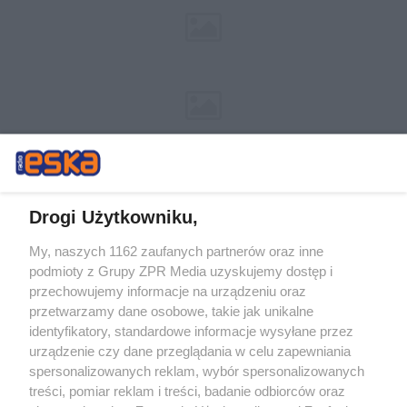
Drogi Użytkowniku,
My, naszych 1162 zaufanych partnerów oraz inne
Żaden utwór zamieszczony w serwisie nie może być powielany i
podmioty z Grupy ZPR Media uzyskujemy dostęp i
rozpowszechniany lub dalej rozpowszechniany w jakikolwiek sposób (w
tym także elektroniczny lub mechaniczny) na jakimkolwiek polu
przechowujemy informacje na urządzeniu oraz
eksploatacji w jakiejkolwiek formie, włącznie z umieszczaniem w
przetwarzamy dane osobowe, takie jak unikalne
Internecie bez pisemnej zgody właściciela praw. Jakiekolwiek użycie lub
identyfikatory, standardowe informacje wysyłane przez
wykorzystanie utworów w całości lub w części z naruszeniem prawa,
tzn. bez właściwej zgody, jest zabronione pod groźbą kary i może być
urządzenie czy dane przeglądania w celu zapewniania
ścigane prawnie.
spersonalizowanych reklam, wybór spersonalizowanych
treści, pomiar reklam i treści, badanie odbiorców oraz