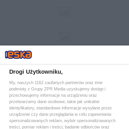
Drogi Użytkowniku,
My, naszych 1162 zaufanych partnerów oraz inne
Żaden utwór zamieszczony w serwisie nie może być powielany i
podmioty z Grupy ZPR Media uzyskujemy dostęp i
rozpowszechniany lub dalej rozpowszechniany w jakikolwiek sposób (w
tym także elektroniczny lub mechaniczny) na jakimkolwiek polu
przechowujemy informacje na urządzeniu oraz
eksploatacji w jakiejkolwiek formie, włącznie z umieszczaniem w
przetwarzamy dane osobowe, takie jak unikalne
Internecie bez pisemnej zgody właściciela praw. Jakiekolwiek użycie lub
identyfikatory, standardowe informacje wysyłane przez
wykorzystanie utworów w całości lub w części z naruszeniem prawa,
tzn. bez właściwej zgody, jest zabronione pod groźbą kary i może być
urządzenie czy dane przeglądania w celu zapewniania
ścigane prawnie.
spersonalizowanych reklam, wybór spersonalizowanych
treści, pomiar reklam i treści, badanie odbiorców oraz