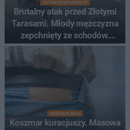
CO TAM SIĘ WYDARZYŁO?
Brutalny atak przed Złotymi
Tarasami. Młody mężczyzna
zepchnięty ze schodów.
Szokujące nagranie krąży po
sieci
SANEPID W AKCJI
Koszmar kuracjuszy. Masowa