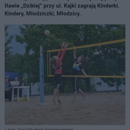
Iławie „Dzikiej” przy ul. Kajki zagrają Kinderki,
Kindery, Młodziczki, Młodzicy.
Autor: Zryw Volley Iława/ Archiwum prywatne