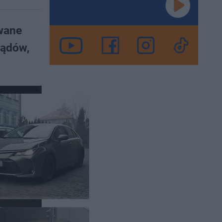
owane
ządów,