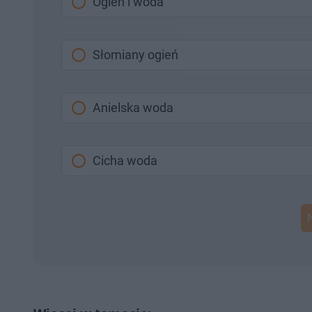
Ogień i woda
Słomiany ogień
Anielska woda
Cicha woda