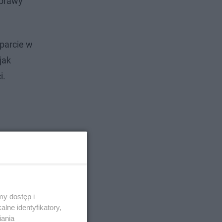
oprawy
parcie w
jak
i.
y dostęp i
lne identyfikatory,
iania