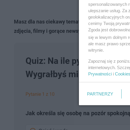
spersonalizowanych re
ulepszanie usług. Za
geolokalizacyjnych or
Masz dla nas ciekawy temat lub wystrzałową now
cenimy Twoją prywatno
Zgoda jest dobrowoln
zdjęcia, filmy i gorące newsy z Waszej okolicy!
się w lewym dolnym r
ale masz prawo sprzec
witrynie.
Quiz: Na ile pytań z „Mili
Zapoznaj się z poniż
internetowych. Szcze
Wygrałbyś milion?
Prywatności
i
Cookie
PARTNERZY
Pytanie 1 z 10
Jak określa się osobę na pozór spokojną