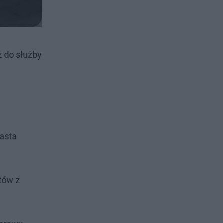
ż do służby
asta
tów z