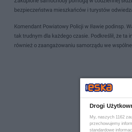
Zakupione samochody pomogą w codziennej służbi
bezpieczeństwa mieszkańców i turystów odwiedza
Komendant Powiatowy Policji w Iławie podinsp. 
tak trudnym dla każdego czasie. Podkreślił, że ta i
również o zaangażowaniu samorządu we wspólne dz
Drogi Użytkow
My, naszych 1162 zau
przechowujemy informa
standardowe informac