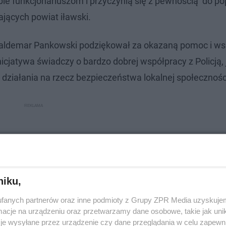
e funkcjonariuszom i przyczynią się z pewnością do p
jących powiat iławski.
Waldemar Pankowski podziękował za okazaną pomoc i ws
nicjatywa świadczy o bardzo dobrej współpracy z Policją, 
iałania na rzecz bezpieczeństwa lokalnej społecznośc
niku,
fanych partnerów oraz inne podmioty z Grupy ZPR Media uzyskujem
cje na urządzeniu oraz przetwarzamy dane osobowe, takie jak unika
je wysyłane przez urządzenie czy dane przeglądania w celu zapewn