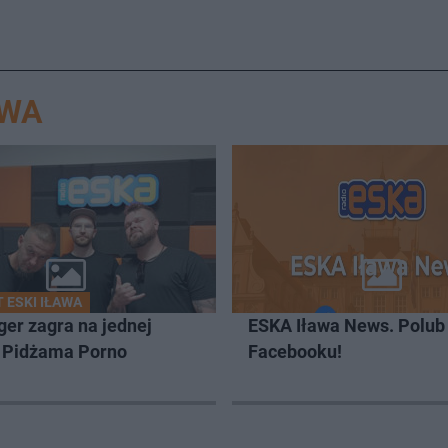
AWA
 ESKI IŁAWA
er zagra na jednej
ESKA Iława News. Polub
z Pidżama Porno
Facebooku!