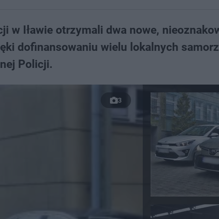
cji w Iławie otrzymali dwa nowe, nieoznak
ięki dofinansowaniu wielu lokalnych samor
ej Policji.
3