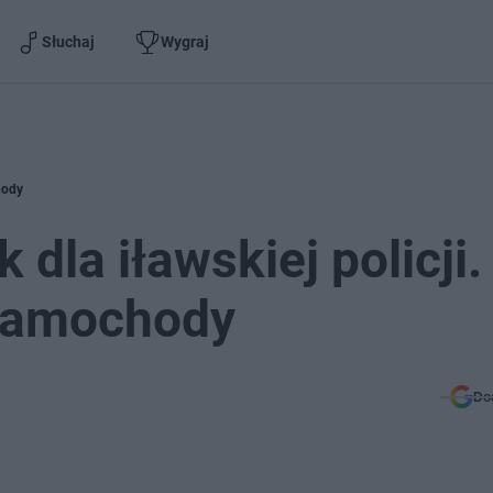
Słuchaj
Wygraj
hody
dla iławskiej policji.
 samochody
Do