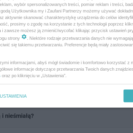
klam, wybór spersonalizowanych treści, pomiar reklam i treści, bad
 zgodą Użytkownika my i Zaufani Partnerzy możemy używać dokład
az aktywnie skanować charakterystykę urządzenia do celów identyfi
inę? Napisz do nas na adres
[email protected]
. Czekam
ść, prosimy o zgodę na korzystanie z tych technologii poprzez klikn
a i zawsze możesz ją zmienić/wycofać klikając przycisk ustawień pr
ogu strony
. Niektóre rodzaje przetwarzania danych nie wymagaj
iwić się takiemu przetwarzaniu. Preferencje będą miały zastosowanie
onerów” potrafisz odpowiedzieć?
szymi informacjami, abyś mógł świadomie i komfortowo korzystać z
gółowe informacje dotyczące przetwarzania Twoich danych znajdzi
s
oraz po kliknięciu w „Ustawienia”.
USTAWIENIA
 i nieśmiałą?