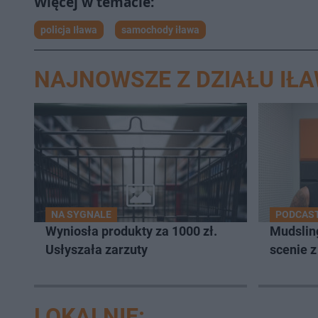
policja Iława
samochody iława
NAJNOWSZE Z DZIAŁU IŁ
NA SYGNALE
PODCAST
Wyniosła produkty za 1000 zł.
Mudsling
Usłyszała zarzuty
scenie 
LOKALNIE: