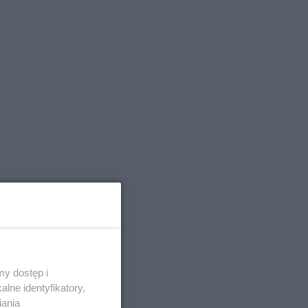
y dostęp i
lne identyfikatory,
iania