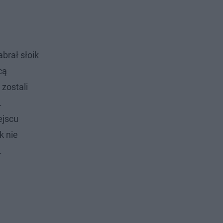
brał słoik
cą
 zostali
.
ejscu
k nie
.