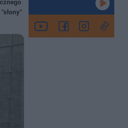
icznego
 "słony"