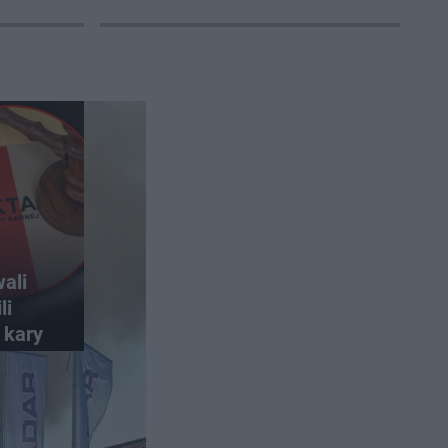
wali
li
 kary