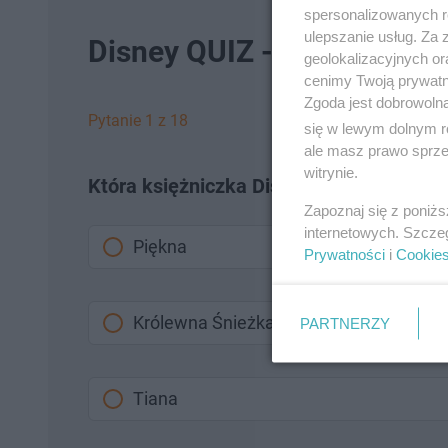
spersonalizowanych re
ulepszanie usług. Za
Disney QUIZ - Jak dobrze z
geolokalizacyjnych or
cenimy Twoją prywatno
Zgoda jest dobrowoln
Pytanie 1 z 18
się w lewym dolnym r
ale masz prawo sprzec
witrynie.
Która księżniczka Disneya miała ojca w
Zapoznaj się z poniż
internetowych. Szcze
Piękna
Prywatności
i
Cookie
Królewna Śnieżka
PARTNERZY
Tiana