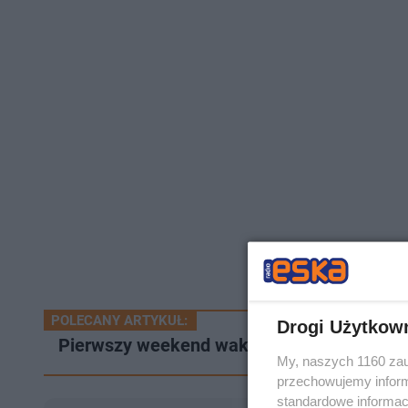
POLECANY ARTYKUŁ:
Drogi Użytkow
Pierwszy weekend wakacji. Policjanci w Iła
My, naszych 1160 zau
przechowujemy informa
standardowe informac