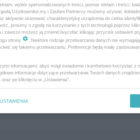
klam, wybór spersonalizowanych treści, pomiar reklam i treści, bad
 zgodą Użytkownika my i Zaufani Partnerzy możemy używać dokład
nasz księżniczki z bajek?
az aktywnie skanować charakterystykę urządzenia do celów identyfi
ść, prosimy o zgodę na korzystanie z tych technologii poprzez klikn
a i zawsze możesz ją zmienić/wycofać klikając przycisk ustawień pr
ogu strony
. Niektóre rodzaje przetwarzania danych nie wymagaj
iwić się takiemu przetwarzaniu. Preferencje będą miały zastosowanie
ynalazcę?
szymi informacjami, abyś mógł świadomie i komfortowo korzystać z
gółowe informacje dotyczące przetwarzania Twoich danych znajdzi
s
oraz po kliknięciu w „Ustawienia”.
USTAWIENIA