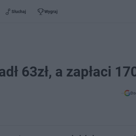
Słuchaj
Wygraj
adł 63zł, a zapłaci 17
Do