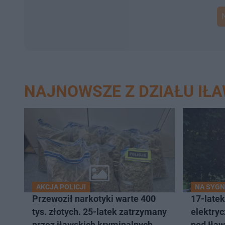
NAJNOWSZE Z DZIAŁU IŁ
AKCJA POLICJI
NA SYGN
Przewoził narkotyki warte 400
17-latek
tys. złotych. 25-latek zatrzymany
elektry
przez iławskich kryminalnych
pod Iła