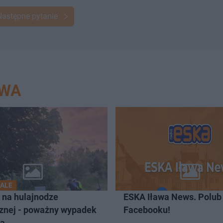
Następne pytanie
AWA
ALE
 na hulajnodze
ESKA Iława News. Polub
cznej - poważny wypadek
Facebooku!
wą