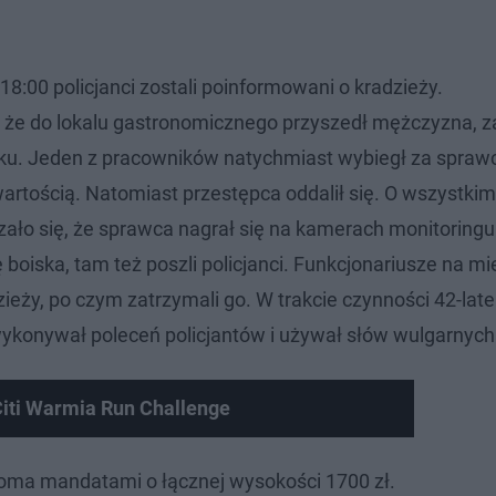
 18:00 policjanci zostali poinformowani o kradzieży.
, że do lokalu gastronomicznego przyszedł mężczyzna, za
dynku. Jeden z pracowników natychmiast wybiegł za spraw
wartością. Natomiast przestępca oddalił się. O wszystkim
zało się, że sprawca nagrał się na kamerach monitoringu
boiska, tam też poszli policjanci. Funkcjonariusze na mi
zieży, po czym zatrzymali go. W trakcie czynności 42-late
ykonywał poleceń policjantów i używał słów wulgarnych
Citi Warmia Run Challenge
oma mandatami o łącznej wysokości 1700 zł.