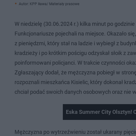
Autor: KPP Iława/ Materiały prasowe
W niedzielę (30.06.2024 r.) kilka minut po godzinie
Funkcjonariusze pojechali na miejsce. Okazało się
z pieniędzmi, który stał na ladzie i wybiegł z bu
kradzieży i po krótkim pościgu odzyskał słoik z za
poinformowani policjanci. W trakcie czynności oka
Zgłaszający dodał, że mężczyzna pobiegł w stronę 
rozpoznali mieszkańca Kisielic, który dokonał krad
chciał podać swoich danych osobowych oraz nie w
Eska Summer City Olsztyn! 
Mężczyzna po wytrzeźwieniu został ukarany pięci