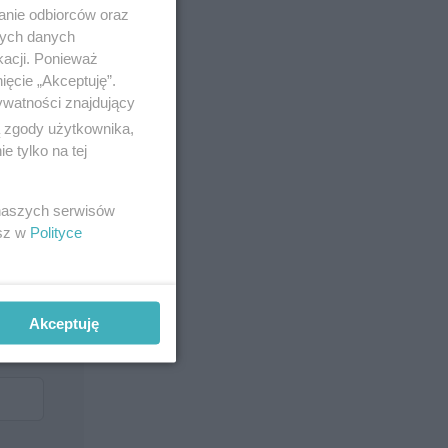
anie odbiorców oraz
nych danych
kacji. Ponieważ
ięcie „Akceptuję”.
ywatności znajdujący
ą zgody użytkownika,
 tylko na tej
 naszych serwisów
esz w
Polityce
Akceptuję