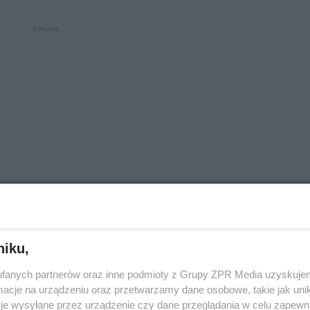
niku,
wie i okolicy interweniowali aż 195 r…
fanych partnerów oraz inne podmioty z Grupy ZPR Media uzyskujem
cje na urządzeniu oraz przetwarzamy dane osobowe, takie jak unika
je wysyłane przez urządzenie czy dane przeglądania w celu zapewn