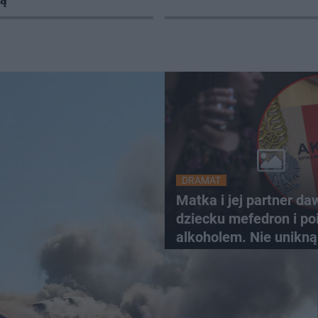
DRAMAT
Matka i jej partner da
dziecku mefedron i poi
alkoholem. Nie unikną