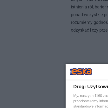
istnienia ról, bari
ponad wszystkie pod
rozumiemy godność, 
odzyskać i czy prze
Drogi Użytkow
My, naszych 1160 zau
przechowujemy informa
standardowe informac