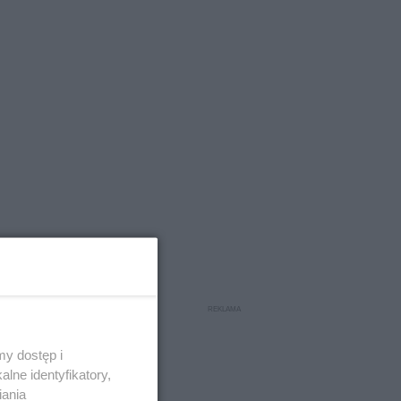
y dostęp i
lne identyfikatory,
iania