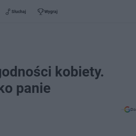
Słuchaj
Wygraj
odności kobiety.
ko panie
Do