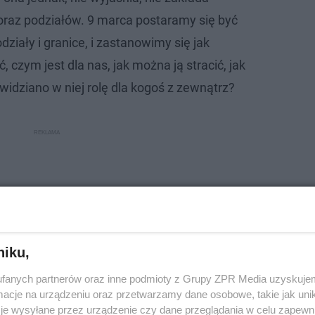
er oraz podziałów. 9 marca postaramy się być
ziały i granice, i zastanowimy się jak
czym jest dla nas, jak można ją stracić, jak
widziano w niej rolę dla kogoś z zewnątrz?
niku,
fanych partnerów oraz inne podmioty z Grupy ZPR Media uzyskujem
cje na urządzeniu oraz przetwarzamy dane osobowe, takie jak unika
je wysyłane przez urządzenie czy dane przeglądania w celu zapewn