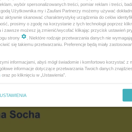
klam, wybór spersonalizowanych treści, pomiar reklam i treści, bad
 zgodą Użytkownika my i Zaufani Partnerzy możemy używać dokład
az aktywnie skanować charakterystykę urządzenia do celów identyfi
ść, prosimy o zgodę na korzystanie z tych technologii poprzez klikn
a i zawsze możesz ją zmienić/wycofać klikając przycisk ustawień pr
ogu strony
. Niektóre rodzaje przetwarzania danych nie wymagaj
iwić się takiemu przetwarzaniu. Preferencje będą miały zastosowanie
szymi informacjami, abyś mógł świadomie i komfortowo korzystać z
gółowe informacje dotyczące przetwarzania Twoich danych znajdzi
s
oraz po kliknięciu w „Ustawienia”.
USTAWIENIA