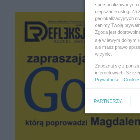
spersonalizowanych re
ulepszanie usług. Za
geolokalizacyjnych or
cenimy Twoją prywatno
Zgoda jest dobrowoln
się w lewym dolnym r
ale masz prawo sprzec
witrynie.
Zapoznaj się z poniż
internetowych. Szcze
Prywatności
i
Cookie
PARTNERZY