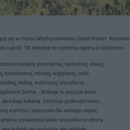
jący się w marcu Międzynarodowy Dzień Kobiet. Rozmow
k o godz. 18. Miejsce to czytelnia ogólna w bibliotece.
ności kobiety przeciętnej, zamożnej, starej,
, bezrobotnej, młodej, wątpiącej, córki,
iednej, ładnej, walczącej, wycofanej... -
gdalena Socha. - Brakuje tu jeszcze wielu
i określają kobietę. Definicja godności mówi,
nej wartości i szacunek dla samego siebie,
agnieniu posiadania także szacunku ze strony
a ona jednak, nie wyjaśnia, nie zakłada