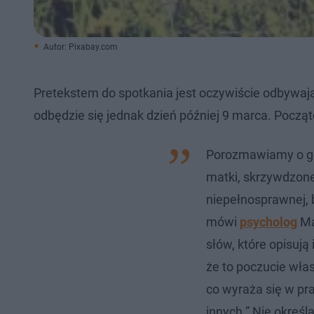
Autor: Pixabay.com
Pretekstem do spotkania jest oczywiście odbywa
odbędzie się jednak dzień później 9 marca. Począte
Porozmawiamy o god
matki, skrzywdzonej
niepełnosprawnej, b
mówi
psycholog
Ma
słów, które opisują 
że to poczucie włas
co wyraża się w pr
innych.” Nie określ