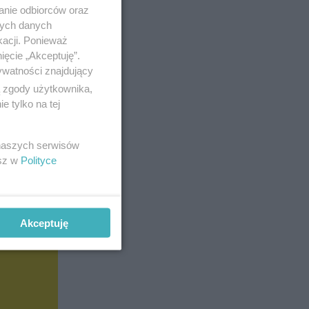
anie odbiorców oraz
nych danych
kacji. Ponieważ
ięcie „Akceptuję”.
ywatności znajdujący
ą zgody użytkownika,
 tylko na tej
 naszych serwisów
esz w
Polityce
Akceptuję