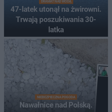
DRAMAT NAD WODĄ
47-latek utonął na żwirowni.
Trwają poszukiwania 30-
latka
NIEBEZPIECZNA POGODA
Nawałnice nad Polską.