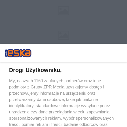
Drogi Użytkowniku,
My, naszych 1160 zaufanych partnerów oraz inne
Żaden utwór zamieszczony w serwisie nie może być powielany i
podmioty z Grupy ZPR Media uzyskujemy dostęp i
rozpowszechniany lub dalej rozpowszechniany w jakikolwiek sposób (w
tym także elektroniczny lub mechaniczny) na jakimkolwiek polu
przechowujemy informacje na urządzeniu oraz
eksploatacji w jakiejkolwiek formie, włącznie z umieszczaniem w
przetwarzamy dane osobowe, takie jak unikalne
Internecie bez pisemnej zgody właściciela praw. Jakiekolwiek użycie lub
identyfikatory, standardowe informacje wysyłane przez
wykorzystanie utworów w całości lub w części z naruszeniem prawa,
tzn. bez właściwej zgody, jest zabronione pod groźbą kary i może być
urządzenie czy dane przeglądania w celu zapewniania
ścigane prawnie.
spersonalizowanych reklam, wybór spersonalizowanych
treści, pomiar reklam i treści, badanie odbiorców oraz