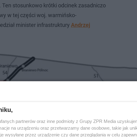
 Ten stosunkowo krótki odcinek zasadniczo
wy w tej części woj. warmińsko-
dział minister infrastruktury
Andrzej
niku,
fanych partnerów oraz inne podmioty z Grupy ZPR Media uzyskujem
cje na urządzeniu oraz przetwarzamy dane osobowe, takie jak unika
je wysyłane przez urządzenie czy dane przeglądania w celu zapewn