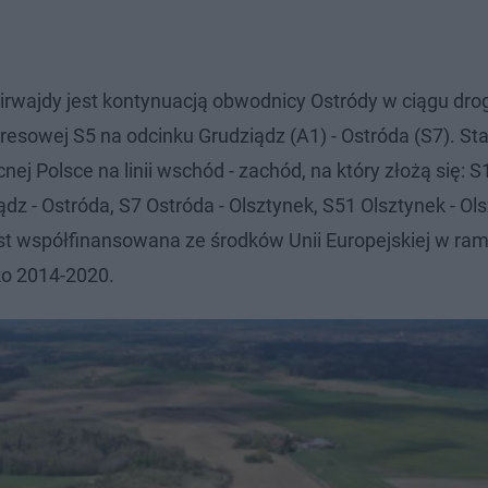
rwajdy jest kontynuacją obwodnicy Ostródy w ciągu drog
presowej S5 na odcinku Grudziądz (A1) - Ostróda (S7). St
j Polsce na linii wschód - zachód, na który złożą się: S
ądz - Ostróda, S7 Ostróda - Olsztynek, S51 Olsztynek - Ol
 jest współfinansowana ze środków Unii Europejskiej w ra
ko 2014-2020.