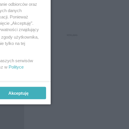
anie odbiorców oraz
nych danych
kacji. Ponieważ
ięcie „Akceptuję”.
ywatności znajdujący
ą zgody użytkownika,
 tylko na tej
 naszych serwisów
esz w
Polityce
Akceptuję