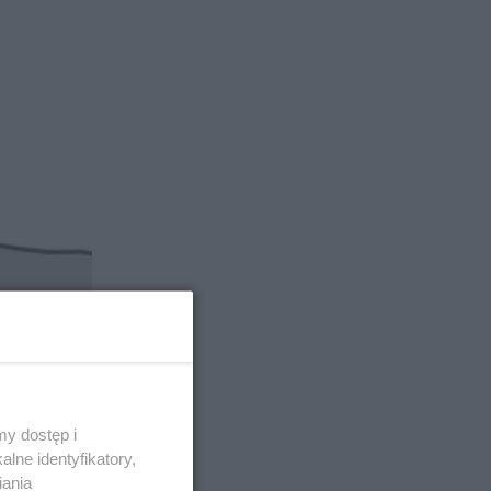
y dostęp i
lne identyfikatory,
iania