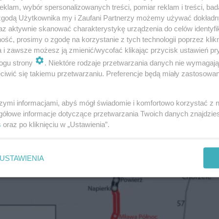
klam, wybór spersonalizowanych treści, pomiar reklam i treści, bad
 zgodą Użytkownika my i Zaufani Partnerzy możemy używać dokład
az aktywnie skanować charakterystykę urządzenia do celów identyfi
ść, prosimy o zgodę na korzystanie z tych technologii poprzez klikn
a i zawsze możesz ją zmienić/wycofać klikając przycisk ustawień pr
ogu strony
. Niektóre rodzaje przetwarzania danych nie wymagaj
iwić się takiemu przetwarzaniu. Preferencje będą miały zastosowanie
szymi informacjami, abyś mógł świadomie i komfortowo korzystać z
gółowe informacje dotyczące przetwarzania Twoich danych znajdzi
s
oraz po kliknięciu w „Ustawienia”.
USTAWIENIA