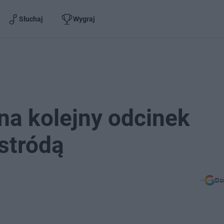
Słuchaj
Wygraj
a kolejny odcinek
stródą
Do