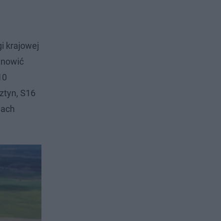
i krajowej
anowić
10
sztyn, S16
mach