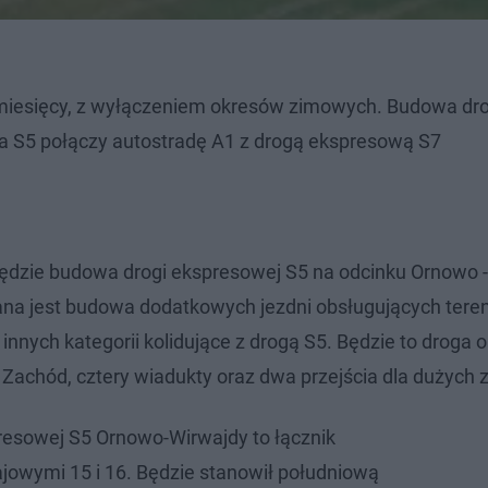
 miesięcy, z wyłączeniem okresów zimowych. Budowa dro
a S5 połączy autostradę A1 z drogą ekspresową S7
dzie budowa drogi ekspresowej S5 na odcinku Ornowo -
na jest budowa dodatkowych jezdni obsługujących teren 
nych kategorii kolidujące z drogą S5. Będzie to droga o
Zachód, cztery wiadukty oraz dwa przejścia dla dużych 
resowej S5 Ornowo-Wirwajdy to łącznik
jowymi 15 i 16. Będzie stanowił południową