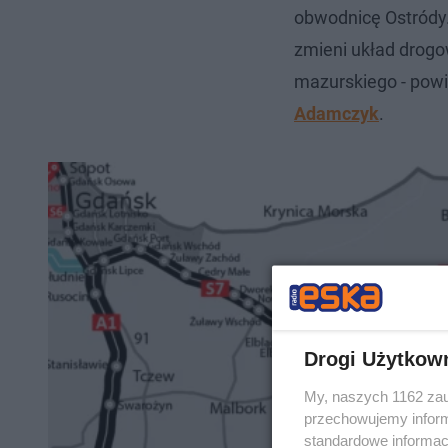
obwodnicę Ostródy.
zmieni układ drogo
mazurskiego - powie
Adamczyk
.
Drogi Użytkow
My, naszych 1162 zau
przechowujemy informa
standardowe informac