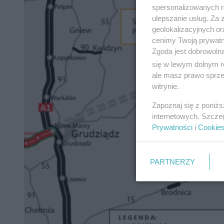
spersonalizowanych re
ulepszanie usług. Za
geolokalizacyjnych or
cenimy Twoją prywatno
Zgoda jest dobrowoln
się w lewym dolnym r
ale masz prawo sprzec
witrynie.
Zapoznaj się z poniż
internetowych. Szcze
Prywatności
i
Cookie
PARTNERZY