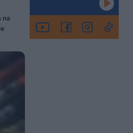
a na
ie