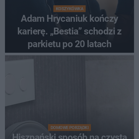
KOSZYKÓWKA
Adam Hrycaniuk kończy
karierę. „Bestia” schodzi z
parkietu po 20 latach
DOMOWE PORZĄDKI
Hiszpański sposób na czystą