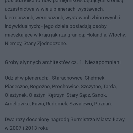
posiada kilka tomów pamiętników, będących kroniką
uczestnictwa w wielu plenerach, wystawach,
kiermaszach, wernisażach, wystawach zbiorowych i
indywidualnych; - jego dzieła posiadają osoby
mieszkające w kraju jak i za granicą: Holandia, Włochy,
Niemcy, Stany Zjednoczone.
Groby słynnych architektów cz. 1. Niezapomniani
Udział w plenerach: - Starachowice, Chełmek,
Piaseczno, Rogoźno, Prochowice, Szczytno, Tarda,
Olsztynek, Olsztyn, Kętrzyn, Stary Sącz, Sanok,
Ameliówka, Iława, Radomek, Szwalewo, Poznań.
Dwa razy doceniony nagrodą Burmistrza Miasta Iławy
w 2007 i 2013 roku.