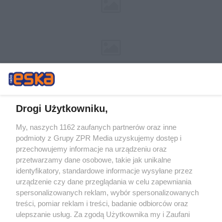
Drogi Użytkowniku,
My, naszych 1162 zaufanych partnerów oraz inne
Żaden utwór zamieszczony w serwisie nie może być powielany i
podmioty z Grupy ZPR Media uzyskujemy dostęp i
rozpowszechniany lub dalej rozpowszechniany w jakikolwiek sposób (w
tym także elektroniczny lub mechaniczny) na jakimkolwiek polu
przechowujemy informacje na urządzeniu oraz
eksploatacji w jakiejkolwiek formie, włącznie z umieszczaniem w
przetwarzamy dane osobowe, takie jak unikalne
Internecie bez pisemnej zgody właściciela praw. Jakiekolwiek użycie lub
identyfikatory, standardowe informacje wysyłane przez
wykorzystanie utworów w całości lub w części z naruszeniem prawa,
tzn. bez właściwej zgody, jest zabronione pod groźbą kary i może być
urządzenie czy dane przeglądania w celu zapewniania
ścigane prawnie.
spersonalizowanych reklam, wybór spersonalizowanych
treści, pomiar reklam i treści, badanie odbiorców oraz
ulepszanie usług. Za zgodą Użytkownika my i Zaufani