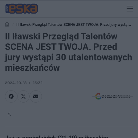
II Iławski Przegląd Talentów SCENA JEST TWOJA. Przed jury wystąpi 30
utalentowanych mieszkańców
II Iławski Przegląd Talentów
SCENA JEST TWOJA. Przed
jury wystąpi 30 utalentowanych
mieszkańców
2024-10-18
15:31
Dodaj do Google
Już w poniedziałek (21.10) w iławskim