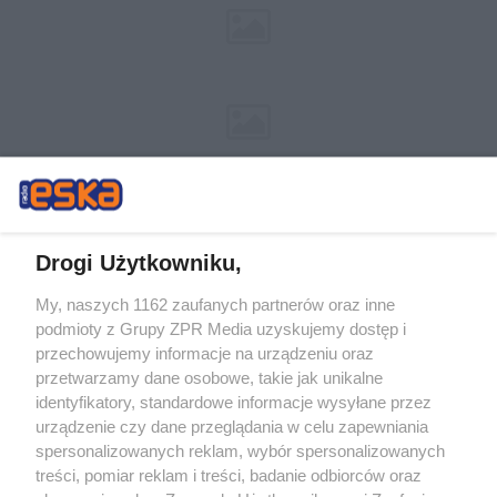
Drogi Użytkowniku,
My, naszych 1162 zaufanych partnerów oraz inne
Żaden utwór zamieszczony w serwisie nie może być powielany i
podmioty z Grupy ZPR Media uzyskujemy dostęp i
rozpowszechniany lub dalej rozpowszechniany w jakikolwiek sposób (w
tym także elektroniczny lub mechaniczny) na jakimkolwiek polu
przechowujemy informacje na urządzeniu oraz
eksploatacji w jakiejkolwiek formie, włącznie z umieszczaniem w Internecie
przetwarzamy dane osobowe, takie jak unikalne
bez pisemnej zgody właściciela praw. Jakiekolwiek użycie lub
wykorzystanie utworów w całości lub w części z naruszeniem prawa, tzn.
identyfikatory, standardowe informacje wysyłane przez
bez właściwej zgody, jest zabronione pod groźbą kary i może być ścigane
urządzenie czy dane przeglądania w celu zapewniania
prawnie.
spersonalizowanych reklam, wybór spersonalizowanych
treści, pomiar reklam i treści, badanie odbiorców oraz