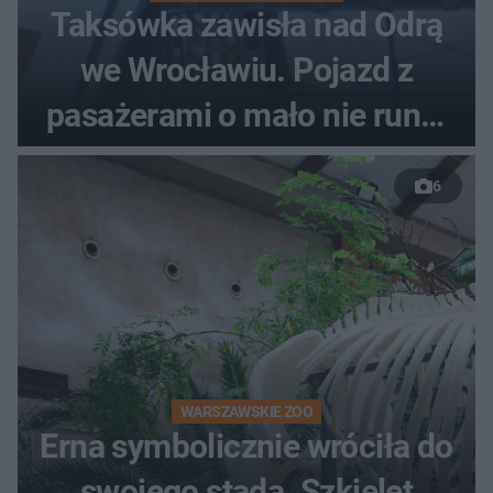
Taksówka zawisła nad Odrą
we Wrocławiu. Pojazd z
pasażerami o mało nie runął
do rzeki
6
WARSZAWSKIE ZOO
Erna symbolicznie wróciła do
swojego stada. Szkielet