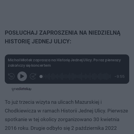
POSŁUCHAJ ZAPROSZENIA NA NIEDZIELNĄ
HISTORIĘ JEDNEJ ULICY:
Michał Młotek zaprasza na Historię Jednej Ulicy. Po raz pierwszy
zakończy się koncertem
L
P
P
P
-
9:55
G
o
r
r
o
z
r
a
z
z
o
a
d
e
e
s
j
t
e
w
w
a
d
i
i
ł
:
ń
ń
y
To już trzecia wizyta na ulicach Mazurskiej i
c
2
1
1
z
.
0
0
a
Chodkiewicza w ramach Historii Jednej Ulicy. Pierwsze
s
5
s
s
Â
2
d
d
spotkanie w tej okolicy zorganizowano 30 kwietnia
%
o
o
t
p
2016 roku. Drugie odbyło się 2 października 2022
u
r
ł
z