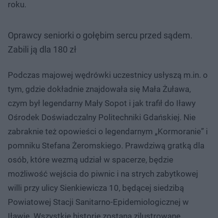
roku.
u
o
d
u
Oprawcy seniorki o gołębim sercu przed sądem.
Zabili ją dla 180 zł
Podczas majowej wędrówki uczestnicy usłyszą m.in. o
tym, gdzie dokładnie znajdowała się Mała Żuława,
czym był legendarny Mały Sopot i jak trafił do Iławy
Ośrodek Doświadczalny Politechniki Gdańskiej. Nie
zabraknie też opowieści o legendarnym „Kormoranie” i
pomniku Stefana Żeromskiego. Prawdziwą gratką dla
osób, które wezmą udział w spacerze, będzie
możliwość wejścia do piwnic i na strych zabytkowej
willi przy ulicy Sienkiewicza 10, będącej siedzibą
Powiatowej Stacji Sanitarno-Epidemiologicznej w
Iławie. Wszystkie historie zostaną zilustrowane