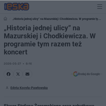
„Historia jednej ulicy” na Mazurskiej i Chodkiewicza. W programie tym
razem też koncert
„Historia jednej ulicy” na
Mazurskiej i Chodkiewicza. W
programie tym razem też
koncert
2026-05-27
8:16
Dodaj do Google
Edyta Kocyła-Pawłowska
Skwer Stefana Żeromskiego oraz zabytkowe