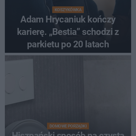
KOSZYKÓWKA
Adam Hrycaniuk kończy
karierę. „Bestia” schodzi z
parkietu po 20 latach
DOMOWE PORZĄDKI
Hiszpański sposób na czystą