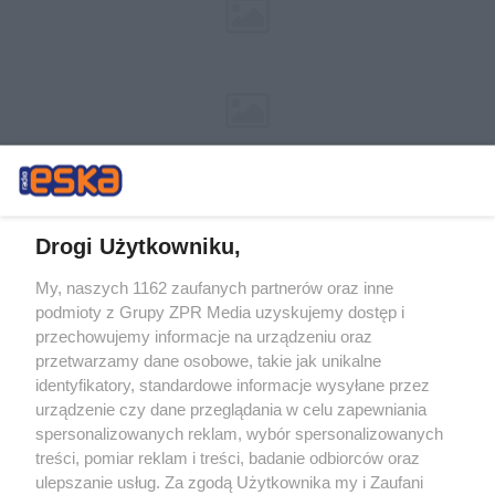
Drogi Użytkowniku,
My, naszych 1162 zaufanych partnerów oraz inne
Żaden utwór zamieszczony w serwisie nie może być powielany i
podmioty z Grupy ZPR Media uzyskujemy dostęp i
rozpowszechniany lub dalej rozpowszechniany w jakikolwiek sposób (w
tym także elektroniczny lub mechaniczny) na jakimkolwiek polu
przechowujemy informacje na urządzeniu oraz
eksploatacji w jakiejkolwiek formie, włącznie z umieszczaniem w
przetwarzamy dane osobowe, takie jak unikalne
Internecie bez pisemnej zgody właściciela praw. Jakiekolwiek użycie lub
identyfikatory, standardowe informacje wysyłane przez
wykorzystanie utworów w całości lub w części z naruszeniem prawa,
tzn. bez właściwej zgody, jest zabronione pod groźbą kary i może być
urządzenie czy dane przeglądania w celu zapewniania
ścigane prawnie.
spersonalizowanych reklam, wybór spersonalizowanych
treści, pomiar reklam i treści, badanie odbiorców oraz
ulepszanie usług. Za zgodą Użytkownika my i Zaufani