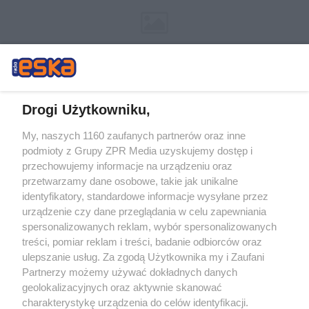
Drogi Użytkowniku,
My, naszych 1160 zaufanych partnerów oraz inne
Żaden utwór zamieszczony w serwisie nie może być powielany i
podmioty z Grupy ZPR Media uzyskujemy dostęp i
rozpowszechniany lub dalej rozpowszechniany w jakikolwiek sposób (w
tym także elektroniczny lub mechaniczny) na jakimkolwiek polu
przechowujemy informacje na urządzeniu oraz
eksploatacji w jakiejkolwiek formie, włącznie z umieszczaniem w Internecie
przetwarzamy dane osobowe, takie jak unikalne
bez pisemnej zgody właściciela praw. Jakiekolwiek użycie lub
identyfikatory, standardowe informacje wysyłane przez
wykorzystanie utworów w całości lub w części z naruszeniem prawa, tzn.
bez właściwej zgody, jest zabronione pod groźbą kary i może być ścigane
urządzenie czy dane przeglądania w celu zapewniania
prawnie.
spersonalizowanych reklam, wybór spersonalizowanych
treści, pomiar reklam i treści, badanie odbiorców oraz
ulepszanie usług. Za zgodą Użytkownika my i Zaufani
Partnerzy możemy używać dokładnych danych
geolokalizacyjnych oraz aktywnie skanować
charakterystykę urządzenia do celów identyfikacji.