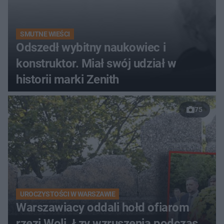
SMUTNE WIEŚCI
Odszedł wybitny naukowiec i
konstruktor. Miał swój udział w
historii marki Zenith
75
UROCZYSTOŚCI W WARSZAWIE
Warszawiacy oddali hołd ofiarom
rzezi Woli. Łzy wzruszenia podczas