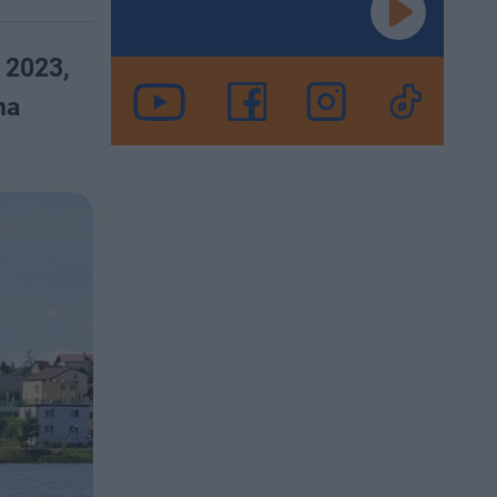
y 2023,
na