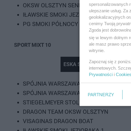
spersonalizowanych re
OKSW OLSZTYN SENIOR
ulepszanie usług. Za
IŁAWSKIE SMOKI JEZIORAKA
geolokalizacyjnych or
PG SMOKI PÓŁNOCY
cenimy Twoją prywatno
Zgoda jest dobrowoln
się w lewym dolnym r
ale masz prawo sprzec
SPORT MIXT 10
witrynie.
Zapoznaj się z poniż
ESKA Summer City w Crystal
internetowych. Szcze
Prywatności
i
Cookie
SPÓJNIA WARSZAWA 1
SPÓJNIA WARSZAWA 2
PARTNERZY
STIEGELMEYER STOLNO
DRAGON TEAM OKSW OLSZTYN
VISAGINAS DRAGON BOAT
IŁAWSKIE SMOKI JEZIORAKA 1