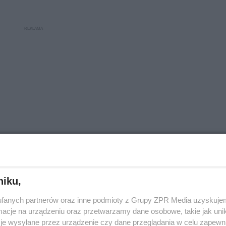
niku,
fanych partnerów oraz inne podmioty z Grupy ZPR Media uzyskujem
cje na urządzeniu oraz przetwarzamy dane osobowe, takie jak unika
je wysyłane przez urządzenie czy dane przeglądania w celu zapewn