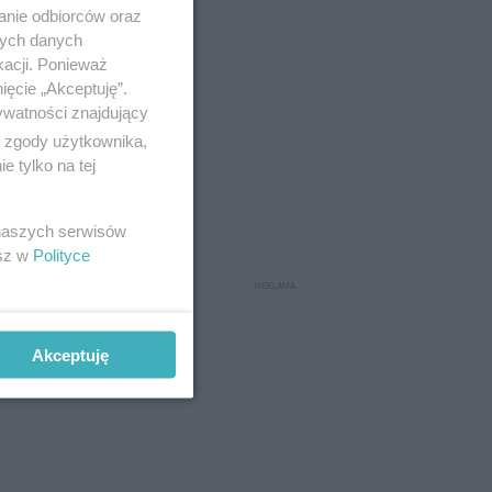
anie odbiorców oraz
nych danych
kacji. Ponieważ
ięcie „Akceptuję”.
ywatności znajdujący
ą zgody użytkownika,
 tylko na tej
 naszych serwisów
esz w
Polityce
Akceptuję