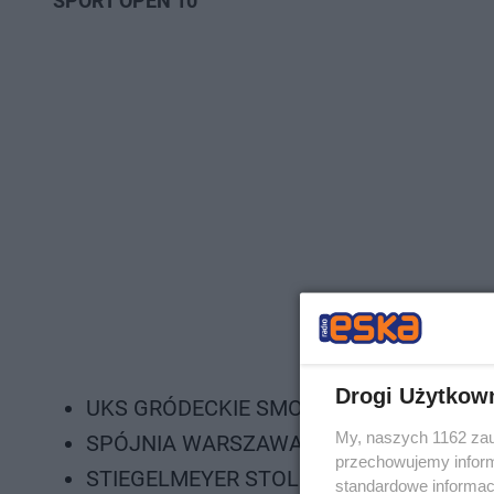
SPORT OPEN 10
Drogi Użytkow
UKS GRÓDECKIE SMOKI
My, naszych 1162 zau
SPÓJNIA WARSZAWA
przechowujemy informa
STIEGELMEYER STOLNO
standardowe informac