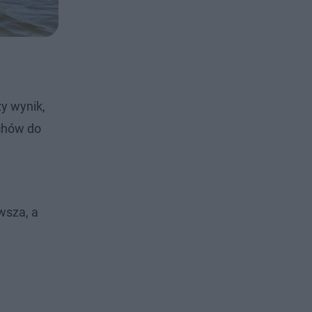
y wynik,
uchów do
wsza, a