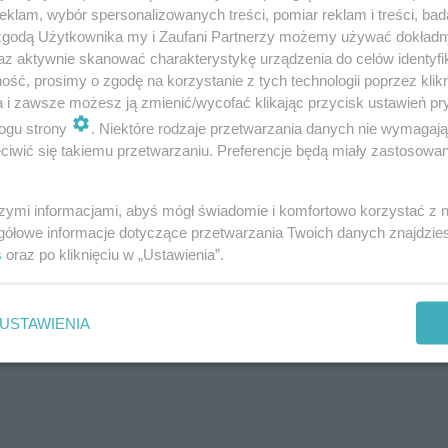
klam, wybór spersonalizowanych treści, pomiar reklam i treści, bad
 zgodą Użytkownika my i Zaufani Partnerzy możemy używać dokład
az aktywnie skanować charakterystykę urządzenia do celów identyfi
ść, prosimy o zgodę na korzystanie z tych technologii poprzez klikn
a i zawsze możesz ją zmienić/wycofać klikając przycisk ustawień pr
ogu strony
. Niektóre rodzaje przetwarzania danych nie wymagaj
iwić się takiemu przetwarzaniu. Preferencje będą miały zastosowanie
szymi informacjami, abyś mógł świadomie i komfortowo korzystać z
 Mountain w Wiśle
gółowe informacje dotyczące przetwarzania Twoich danych znajdzi
s
oraz po kliknięciu w „Ustawienia”.
USTAWIENIA