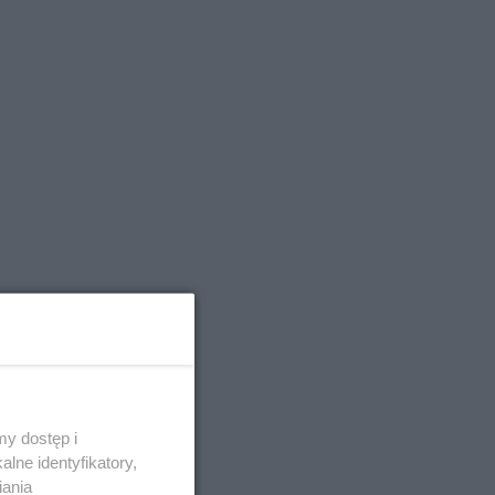
y dostęp i
lne identyfikatory,
iania