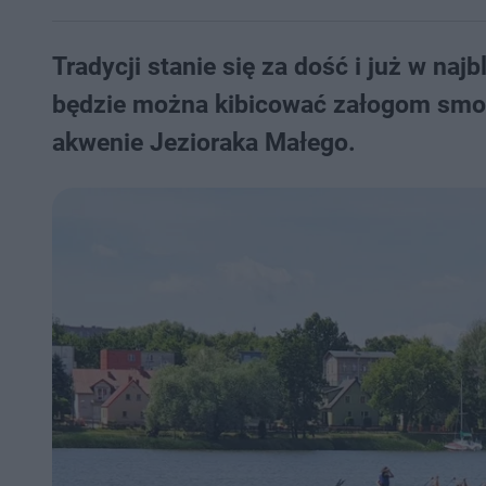
Tradycji stanie się za dość i już w najb
będzie można kibicować załogom smocz
akwenie Jezioraka Małego.