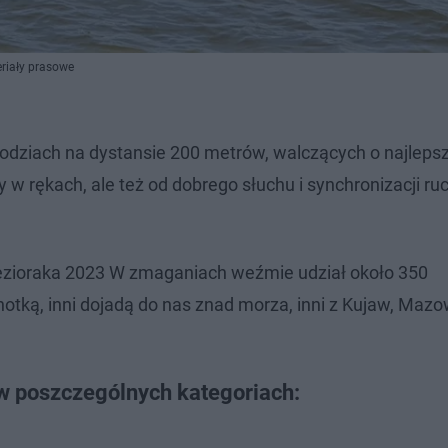
eriały prasowe
odziach na dystansie 200 metrów, walczących o najlepsz
 w rękach, ale też od dobrego słuchu i synchronizacji r
Jezioraka 2023 W zmaganiach weźmie udział około 350
otką, inni dojadą do nas znad morza, inni z Kujaw, Mazo
 w poszczególnych kategoriach: