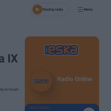
Słuchaj radia
Menu
a IX
Radio Online
daj do Google
TERAZ GRAMY