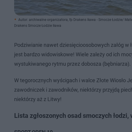
Autor: archiwalne organizatora, fp Drakens Iława - Smocze Łodzie/ Mat
Drakens Smocze Łodzie Iława
Podziwianie nawet dziesięcioosobowych załóg w ł
jest bardzo widowiskowe! Wiele zależy od ich mocy
wystukiwanego rytmu przez dobosza (bębniarza).
W tegorocznych wyścigach i walce Złote Wiosło 
zawodniczek i zawodników, niektórzy przyjdą piech
niektórzy aż z Litwy!
Lista zgłoszonych osad smoczych łodzi,