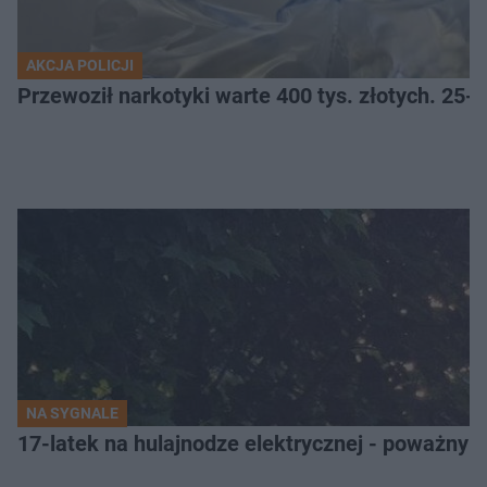
AKCJA POLICJI
Przewoził narkotyki warte 400 tys. złotych. 25-
NA SYGNALE
17-latek na hulajnodze elektrycznej - poważny