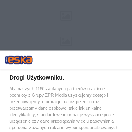
Drogi Użytkowniku,
My, naszych 1160 zaufanych partnerów oraz inne
Żaden utwór zamieszczony w serwisie nie może być powielany i
podmioty z Grupy ZPR Media uzyskujemy dostęp i
rozpowszechniany lub dalej rozpowszechniany w jakikolwiek sposób (w
przechowujemy informacje na urządzeniu oraz
tym także elektroniczny lub mechaniczny) na jakimkolwiek polu
eksploatacji w jakiejkolwiek formie, włącznie z umieszczaniem w
przetwarzamy dane osobowe, takie jak unikalne
Internecie bez pisemnej zgody właściciela praw. Jakiekolwiek użycie lub
identyfikatory, standardowe informacje wysyłane przez
wykorzystanie utworów w całości lub w części z naruszeniem prawa,
tzn. bez właściwej zgody, jest zabronione pod groźbą kary i może być
urządzenie czy dane przeglądania w celu zapewniania
ścigane prawnie.
spersonalizowanych reklam, wybór spersonalizowanych