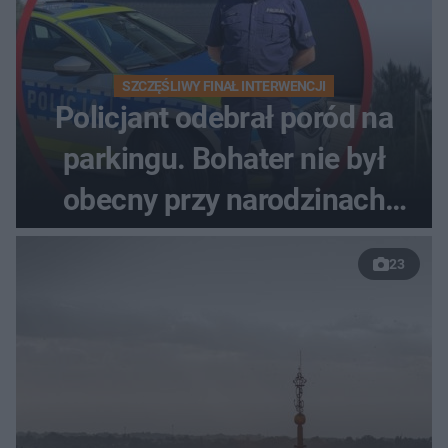
SZCZĘŚLIWY FINAŁ INTERWENCJI
Policjant odebrał poród na
parkingu. Bohater nie był
obecny przy narodzinach
własnych dzieci
23