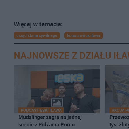
urząd stanu cywilnego
koronawirus iława
NAJNOWSZE Z DZIAŁU IŁ
PODCAST ESKI IŁAWA
AKCJA P
Mudslinger zagra na jednej
Przewozi
scenie z Pidżama Porno
tys. zło