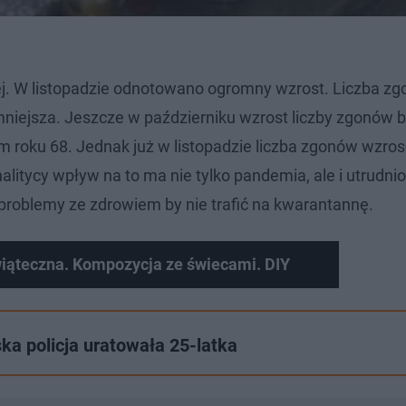
ej. W listopadzie odnotowano ogromny wzrost. Liczba z
niejsza. Jeszcze w październiku wzrost liczby zgonów b
m roku 68. Jednak już w listopadzie liczba zgonów wzros
nalitycy wpływ na to ma nie tylko pandemia, ale i utrudni
 problemy ze zdrowiem by nie trafić na kwarantannę.
ąteczna. Kompozycja ze świecami. DIY
wska policja uratowała 25-latka