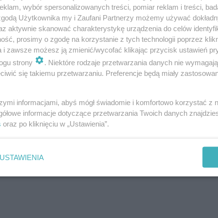
klam, wybór spersonalizowanych treści, pomiar reklam i treści, bad
 zgodą Użytkownika my i Zaufani Partnerzy możemy używać dokład
az aktywnie skanować charakterystykę urządzenia do celów identyfi
Następne pytanie
ść, prosimy o zgodę na korzystanie z tych technologii poprzez klikn
a i zawsze możesz ją zmienić/wycofać klikając przycisk ustawień pr
ogu strony
. Niektóre rodzaje przetwarzania danych nie wymagaj
iwić się takiemu przetwarzaniu. Preferencje będą miały zastosowanie
szymi informacjami, abyś mógł świadomie i komfortowo korzystać z
gółowe informacje dotyczące przetwarzania Twoich danych znajdzi
s
oraz po kliknięciu w „Ustawienia”.
USTAWIENIA