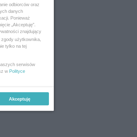
anie odbiorców oraz
nych danych
kacji. Ponieważ
ięcie „Akceptuję”.
ywatności znajdujący
ą zgody użytkownika,
 tylko na tej
 naszych serwisów
esz w
Polityce
Akceptuję