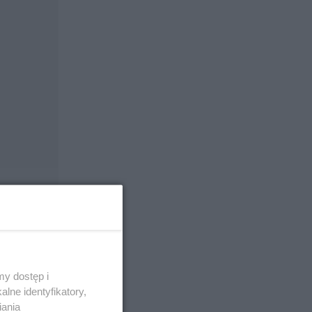
y dostęp i
lne identyfikatory,
iania