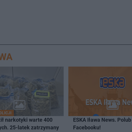
AWA
OLICJI
ł narkotyki warte 400
ESKA Iława News. Polub
tych. 25-latek zatrzymany
Facebooku!