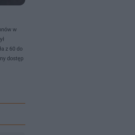
gonów w
ył
ła z 60 do
ony dostęp