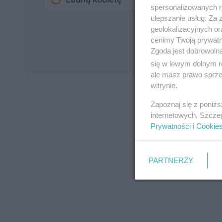
spersonalizowanych re
ulepszanie usług. Za
geolokalizacyjnych or
cenimy Twoją prywatno
Zgoda jest dobrowoln
się w lewym dolnym r
ale masz prawo sprzec
witrynie.
Zapoznaj się z poniż
internetowych. Szcze
Prywatności
i
Cookie
PARTNERZY