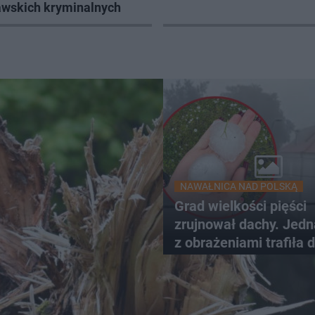
ławskich kryminalnych
NAWAŁNICA NAD POLSKĄ
Grad wielkości pięści
zrujnował dachy. Jed
z obrażeniami trafiła 
szpitala