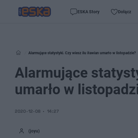
ESKA Story
Dołącz
Alarmujące statystyki. Czy wiesz ilu iławian umarło w listopadzie?
Alarmujące statysty
umarło w listopadz
2020-12-08
14:27
(joyu)