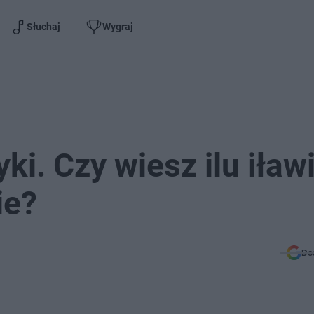
Słuchaj
Wygraj
ki. Czy wiesz ilu iław
ie?
Do