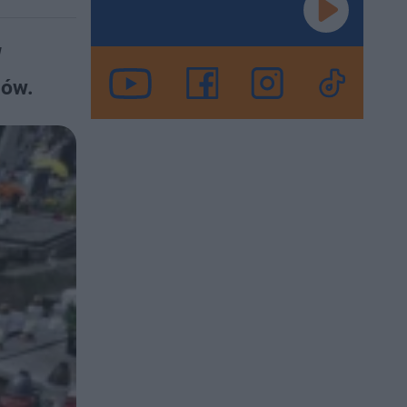
W
nów.