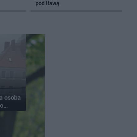
pod Iławą
na osoba
do