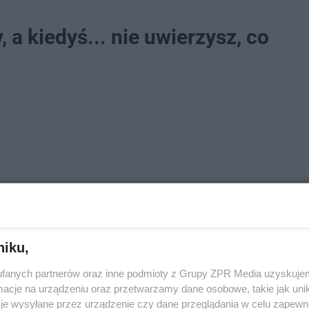
a kiedyś... nie uwierzysz, co
niku,
fanych partnerów oraz inne podmioty z Grupy ZPR Media uzyskujem
cje na urządzeniu oraz przetwarzamy dane osobowe, takie jak unika
je wysyłane przez urządzenie czy dane przeglądania w celu zapewn