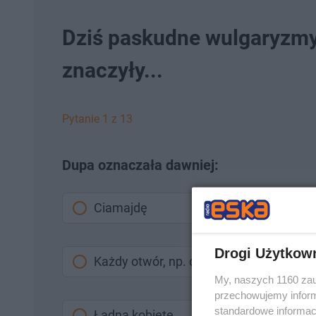
Dziś paskudne wulgaryzmy, 
znaczyły...
Pytanie 1 z 13
Dupa oznaczała dawniej:
Ciamajdę
Drogi Użytkow
Każdy otwór, np. dziuplę w drzewie
My, naszych 1160 zau
przechowujemy informa
standardowe informac
Ładną kobietę