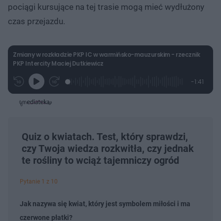
pociągi kursujące na tej trasie mogą mieć wydłużony
czas przejazdu.
Zmiany w rozkładzie PKP IC w warmińsko-mauzurskim - rzecznik
PKP Intercity Maciej Dutkiewicz
L
P
P
P
-
1:41
G
o
r
r
o
z
r
a
z
z
o
a
d
e
e
s
j
t
e
w
w
a
d
i
i
ł
:
ń
ń
y
c
1
1
1
z
4
0
0
Quiz o kwiatach. Test, który sprawdzi,
a
s
.
s
s
Â
czy Twoja wiedza rozkwitła, czy jednak
7
d
d
7
o
o
te rośliny to wciąż tajemniczy ogród
%
t
p
u
r
ł
z
Pytanie 1 z 10
u
o
d
u
Jak nazywa się kwiat, który jest symbolem miłości i ma
czerwone płatki?