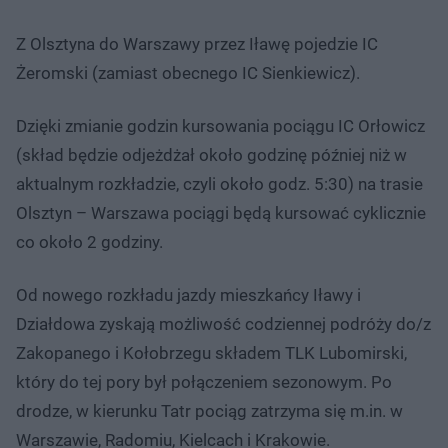
Z Olsztyna do Warszawy przez Iławę pojedzie IC
Żeromski (zamiast obecnego IC Sienkiewicz).
Dzięki zmianie godzin kursowania pociągu IC Orłowicz
(skład będzie odjeżdżał około godzinę później niż w
aktualnym rozkładzie, czyli około godz. 5:30) na trasie
Olsztyn – Warszawa pociągi będą kursować cyklicznie
co około 2 godziny.
Od nowego rozkładu jazdy mieszkańcy Iławy i
Działdowa zyskają możliwość codziennej podróży do/z
Zakopanego i Kołobrzegu składem TLK Lubomirski,
który do tej pory był połączeniem sezonowym. Po
drodze, w kierunku Tatr pociąg zatrzyma się m.in. w
Warszawie, Radomiu, Kielcach i Krakowie.