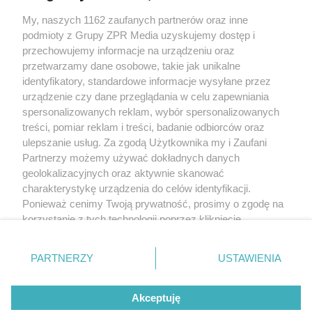
My, naszych 1162 zaufanych partnerów oraz inne
Żaden utwór zamieszczony w serwisie nie może być powielany i
podmioty z Grupy ZPR Media uzyskujemy dostęp i
rozpowszechniany lub dalej rozpowszechniany w jakikolwiek sposób (w
tym także elektroniczny lub mechaniczny) na jakimkolwiek polu
przechowujemy informacje na urządzeniu oraz
eksploatacji w jakiejkolwiek formie, włącznie z umieszczaniem w Internecie
przetwarzamy dane osobowe, takie jak unikalne
bez pisemnej zgody właściciela praw. Jakiekolwiek użycie lub
wykorzystanie utworów w całości lub w części z naruszeniem prawa, tzn.
identyfikatory, standardowe informacje wysyłane przez
bez właściwej zgody, jest zabronione pod groźbą kary i może być ścigane
urządzenie czy dane przeglądania w celu zapewniania
prawnie.
spersonalizowanych reklam, wybór spersonalizowanych
treści, pomiar reklam i treści, badanie odbiorców oraz
ulepszanie usług. Za zgodą Użytkownika my i Zaufani
Partnerzy możemy używać dokładnych danych
geolokalizacyjnych oraz aktywnie skanować
charakterystykę urządzenia do celów identyfikacji.
O nas
Ponieważ cenimy Twoją prywatność, prosimy o zgodę na
korzystanie z tych technologii poprzez kliknięcie
Informacje prawne
„Akceptuję”. Zgoda jest dobrowolna i zawsze możesz ją
zmienić/wycofać klikając przycisk ustawień prywatności
Nasze serwisy
PARTNERZY
USTAWIENIA
znajdujący się w lewym dolnym rogu strony
. Niektóre
rodzaje przetwarzania danych nie wymagają zgody
© 2026 Grupa ZPR Media
Akceptuję
użytkownika, ale masz prawo sprzeciwić się takiemu