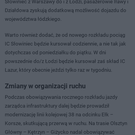
Słowiniec z Warszawy do i z Łodzi, pasażerowie Iławy i
Działdowa zyskują dodatkową możliwość dojazdu do
województwa łódzkiego.
Warto również dodać, że od nowego rozkładu pociąg
IC Słowiniec będzie kursował codziennie, a nie tak jak
dotychczas od poniedziałku do piątku. W dni
powszednie do/z Łodzi będzie kursował zaś skład IC
Lazur, który obecnie jeździ tylko raz w tygodniu.
Zmiany w organizacji ruchu
Podczas obowiązywania rocznego rozkładu jazdy
zarządca infrastruktury dalej będzie prowadził
modernizację linii kolejowej 38 na odcinku Ełk –
Korsze, skutkującą przerwą w ruchu. Na trasie Olsztyn
Główny – Kętrzyn – Giżycko nadal obowiązywać