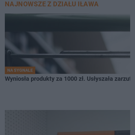
NAJNOWSZE Z DZIAŁU IŁAWA
NA SYGNALE
Wyniosła produkty za 1000 zł. Usłyszała zarzuty