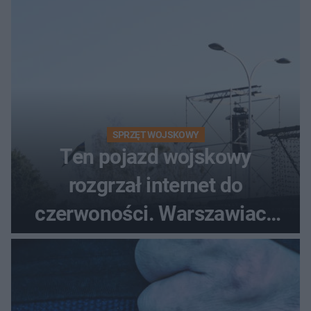
śmigłowiec LPR
SPRZĘT WOJSKOWY
Ten pojazd wojskowy
rozgrzał internet do
czerwoności. Warszawiacy
pytali, czy to Mad Max!