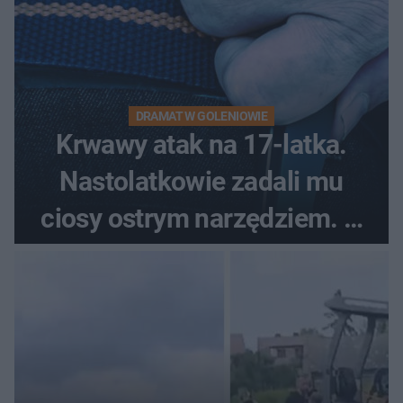
DRAMAT W GOLENIOWIE
Krwawy atak na 17-latka.
Nastolatkowie zadali mu
ciosy ostrym narzędziem. O
ich losach zdecyduje sąd
rodzinny