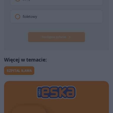
fioletowy
Następne pytanie
SZPITAL IŁAWA