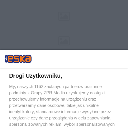
Drogi Użytkowniku,
My, naszych 1162 zaufanych partnerów oraz inne
Żaden utwór zamieszczony w serwisie nie może być powielany i
podmioty z Grupy ZPR Media uzyskujemy dostęp i
rozpowszechniany lub dalej rozpowszechniany w jakikolwiek sposób (w
przechowujemy informacje na urządzeniu oraz
tym także elektroniczny lub mechaniczny) na jakimkolwiek polu
eksploatacji w jakiejkolwiek formie, włącznie z umieszczaniem w
przetwarzamy dane osobowe, takie jak unikalne
Internecie bez pisemnej zgody właściciela praw. Jakiekolwiek użycie lub
identyfikatory, standardowe informacje wysyłane przez
wykorzystanie utworów w całości lub w części z naruszeniem prawa,
tzn. bez właściwej zgody, jest zabronione pod groźbą kary i może być
urządzenie czy dane przeglądania w celu zapewniania
ścigane prawnie.
spersonalizowanych reklam, wybór spersonalizowanych