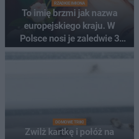
RZADKIE IMIONA
To imię brzmi jak nazwa
europejskiego kraju. W
Polsce nosi je zaledwie 3
kobiety
DOMOWE TRIKI
Zwilż kartkę i połóż na