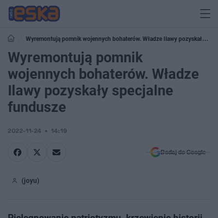
Wyremontują pomnik wojennych bohaterów. Władze Ilawy pozyskały
specjalne fundusze
Wyremontują pomnik
wojennych bohaterów. Władze
Ilawy pozyskały specjalne
fundusze
2022-11-24
14:19
Dodaj do Google
(joyu)
Pielęgnowanie patriotyzmu, krzewienie historii