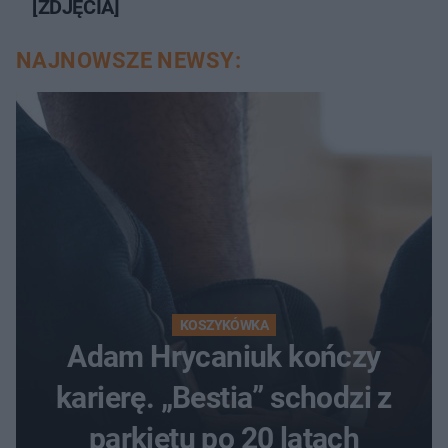
[ZDJĘCIA]
NAJNOWSZE NEWSY:
KOSZYKÓWKA
Adam Hrycaniuk kończy
karierę. „Bestia” schodzi z
parkietu po 20 latach