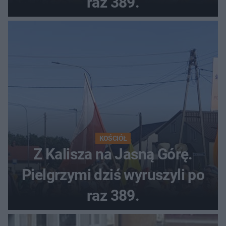
raz 389.
KOŚCIÓŁ
Z Kalisza na Jasną Górę.
Pielgrzymi dziś wyruszyli po
raz 389.