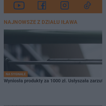
NAJNOWSZE Z DZIAŁU IŁAWA
NA SYGNALE
Wyniosła produkty za 1000 zł. Usłyszała zarzuty