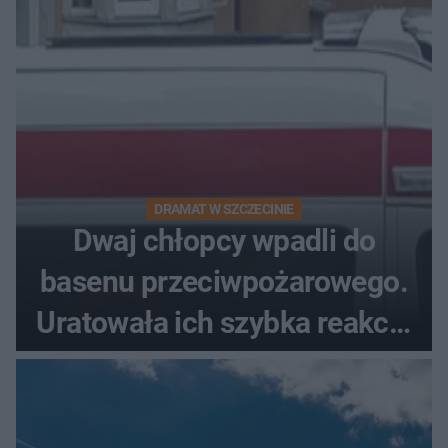
DRAMAT W SZCZECINIE
Dwaj chłopcy wpadli do
basenu przeciwpożarowego.
Uratowała ich szybka reakcja
świadków