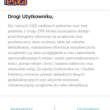
Drogi Użytkowniku,
My, naszych 1162 zaufanych partnerów oraz inne
Żaden utwór zamieszczony w serwisie nie może być powielany i
podmioty z Grupy ZPR Media uzyskujemy dostęp i
rozpowszechniany lub dalej rozpowszechniany w jakikolwiek sposób (w
tym także elektroniczny lub mechaniczny) na jakimkolwiek polu
przechowujemy informacje na urządzeniu oraz
eksploatacji w jakiejkolwiek formie, włącznie z umieszczaniem w
przetwarzamy dane osobowe, takie jak unikalne
Internecie bez pisemnej zgody właściciela praw. Jakiekolwiek użycie lub
identyfikatory, standardowe informacje wysyłane przez
wykorzystanie utworów w całości lub w części z naruszeniem prawa,
tzn. bez właściwej zgody, jest zabronione pod groźbą kary i może być
urządzenie czy dane przeglądania w celu zapewniania
ścigane prawnie.
spersonalizowanych reklam, wybór spersonalizowanych
treści, pomiar reklam i treści, badanie odbiorców oraz
ulepszanie usług. Za zgodą Użytkownika my i Zaufani
Partnerzy możemy używać dokładnych danych
geolokalizacyjnych oraz aktywnie skanować
charakterystykę urządzenia do celów identyfikacji.
Ponieważ cenimy Twoją prywatność, prosimy o zgodę na
O nas
korzystanie z tych technologii poprzez kliknięcie
Informacje prawne
„Akceptuję”. Zgoda jest dobrowolna i zawsze możesz ją
zmienić/wycofać klikając przycisk ustawień prywatności
PARTNERZY
USTAWIENIA
Nasze serwisy