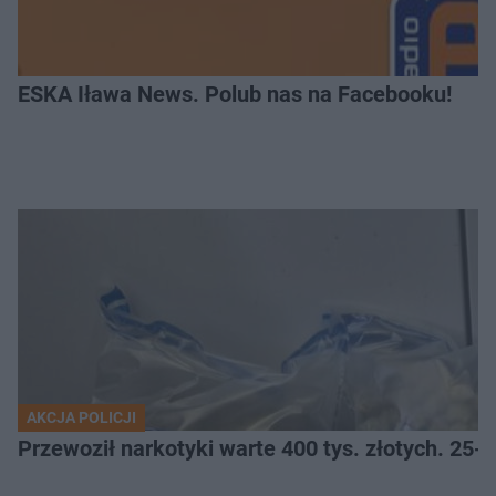
ESKA Iława News. Polub nas na Facebooku!
AKCJA POLICJI
Przewoził narkotyki warte 400 tys. złotych. 25-