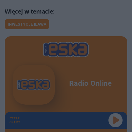
INWESTYCJE IŁAWA
Radio Online
TERAZ
GRAMY