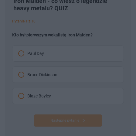
Iron Maiden - co wiesz o legendzie
heavy metalu? QUIZ
Pytanie 1 z 10
Kto był pierwszym wokalistą Iron Maiden?
Paul Day
Bruce Dickinson
Blaze Bayley
Następne pytanie