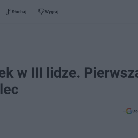
Słuchaj
Wygraj
 w III lidze. Pierwsz
lec
Do