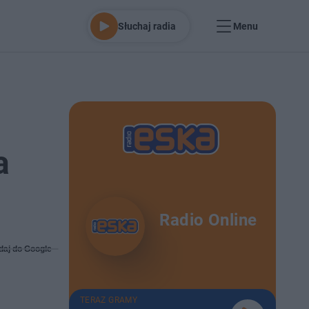
Słuchaj radia
Menu
a
Radio Online
daj do Google
TERAZ GRAMY