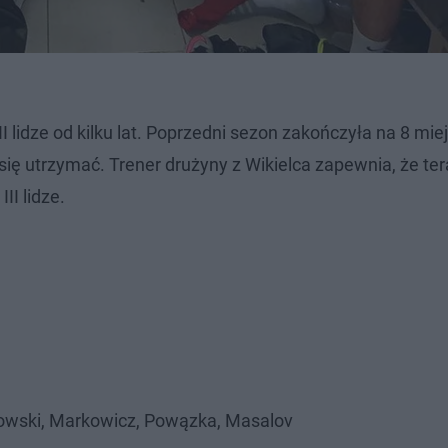
 lidze od kilku lat. Poprzedni sezon zakończyła na 8 mie
mu się utrzymać. Trener drużyny z Wikielca zapewnia, że te
II lidze.
orowski, Markowicz, Powązka, Masalov