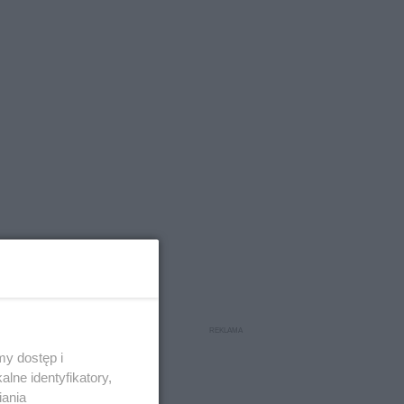
y dostęp i
lne identyfikatory,
iania