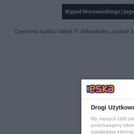
Wypad Morawieckiego i jego
Czerwona kartka: Odilon 71 (Mławianka, za dwie ż
Drogi Użytkow
My, naszych 1160 zau
przechowujemy informa
standardowe informac