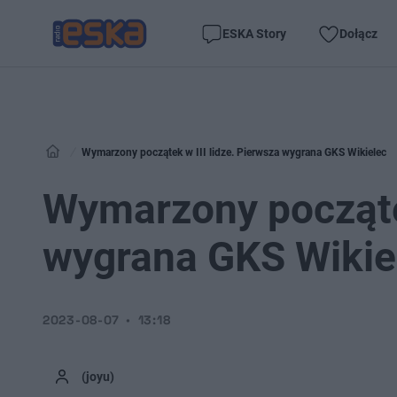
ESKA Story
Dołącz
Wymarzony początek w III lidze. Pierwsza wygrana GKS Wikielec
Wymarzony początek
wygrana GKS Wikie
2023-08-07
13:18
(joyu)