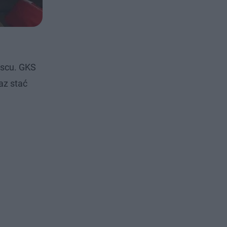
jscu. GKS
raz stać