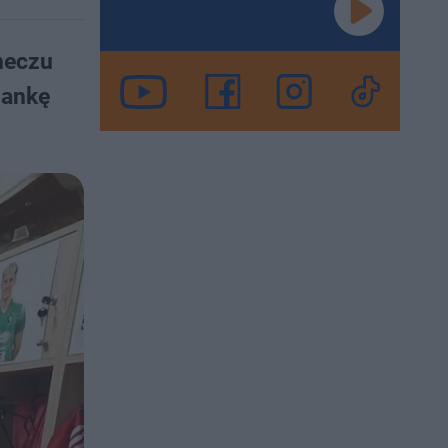
meczu
iankę