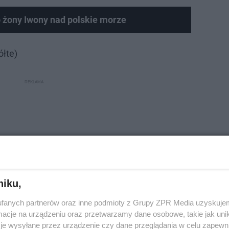
 żony Iwony nad polskie morze
ółte)
niku,
fanych partnerów oraz inne podmioty z Grupy ZPR Media uzyskujem
cje na urządzeniu oraz przetwarzamy dane osobowe, takie jak unika
je wysyłane przez urządzenie czy dane przeglądania w celu zapewn