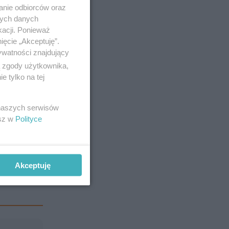
anie odbiorców oraz
cznerski),
nych danych
kacji. Ponieważ
ięcie „Akceptuję”.
ywatności znajdujący
icz (85
ą zgody użytkownika,
 tylko na tej
ie się w
 naszych serwisów
esz w
Polityce
Akceptuję