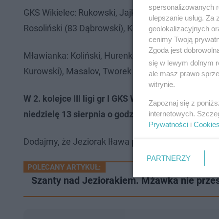
spersonalizowanych re
GKS Wikielec: Rukowski, Jajkowski, Kacperek, Jacko
ulepszanie usług. Za
Rosoliński (83 Dąbrowski), Kordykiewicz, Sobocińs
geolokalizacyjnych or
cenimy Twoją prywatno
Zgoda jest dobrowoln
Mławianka: Koliński, Hurenko, Komorowski, Odilon,
się w lewym dolnym r
Kurowski), Masalov, Tworek (63 Powązka)
ale masz prawo sprzec
witrynie.
W 2. kolejce III ligi gr I GKS Wikielec zagra na
Zapoznaj się z poniż
niedzielę 13 sierpnia o godz. 14:00.
internetowych. Szcze
Prywatności
i
Cookie
Dodajmy, że Jeziorak Iława przegrał swój pierws
PARTNERZY
POLECANY ARTYKUŁ:
Szanty nad Jeziorakiem. Mżawka nie przes