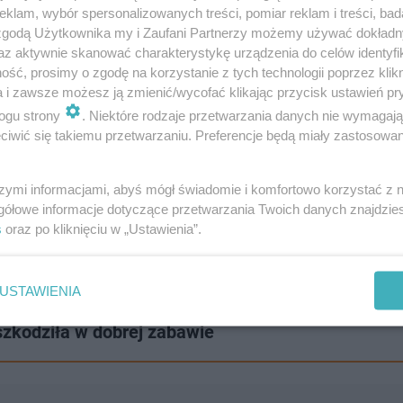
klam, wybór spersonalizowanych treści, pomiar reklam i treści, bad
wski, Jankowski (83 Filipczyk), Otręba, Szypulski (65 Li
 zgodą Użytkownika my i Zaufani Partnerzy możemy używać dokład
ki (83 Sobotka), Wacławski (71 Klimek)
az aktywnie skanować charakterystykę urządzenia do celów identyfi
ść, prosimy o zgodę na korzystanie z tych technologii poprzez klikn
a i zawsze możesz ją zmienić/wycofać klikając przycisk ustawień pr
 Karol, Pragacz, Tunkiewicz (63 Olczak), Hreben, Markow
ogu strony
. Niektóre rodzaje przetwarzania danych nie wymagaj
iwić się takiemu przetwarzaniu. Preferencje będą miały zastosowanie
 wyjeździe ze Świtem Nowy Dwór Mazowiecki. Mecz odbędz
szymi informacjami, abyś mógł świadomie i komfortowo korzystać z
gółowe informacje dotyczące przetwarzania Twoich danych znajdzi
s
oraz po kliknięciu w „Ustawienia”.
zy mecz z Mamrami Giżycko 3-4
USTAWIENIA
zkodziła w dobrej zabawie