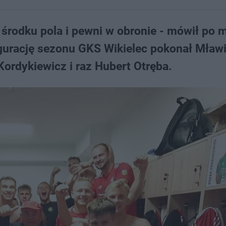
 środku pola i pewni w obronie - mówił po 
gurację sezonu GKS Wikielec pokonał Mław
 Kordykiewicz i raz Hubert Otręba.