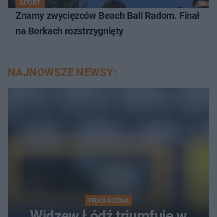
SPORT
Znamy zwycięzców Beach Ball Radom. Finał
na Borkach rozstrzygnięty
NAJNOWSZE NEWSY:
PIŁKA NOŻNA
Widzew Łódź triumfuje w