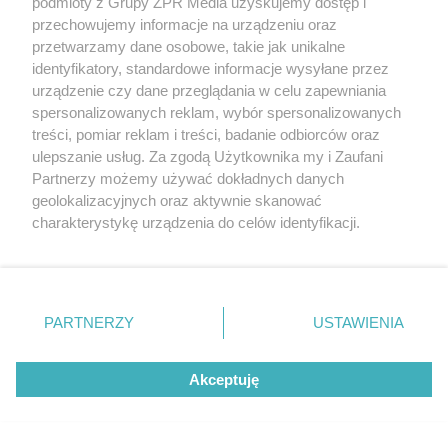
podmioty z Grupy ZPR Media uzyskujemy dostęp i
przechowujemy informacje na urządzeniu oraz
przetwarzamy dane osobowe, takie jak unikalne
identyfikatory, standardowe informacje wysyłane przez
urządzenie czy dane przeglądania w celu zapewniania
spersonalizowanych reklam, wybór spersonalizowanych
treści, pomiar reklam i treści, badanie odbiorców oraz
ulepszanie usług. Za zgodą Użytkownika my i Zaufani
Partnerzy możemy używać dokładnych danych
geolokalizacyjnych oraz aktywnie skanować
Żaden utwór zamieszczony w serwisie nie może być powielany i
rozpowszechniany lub dalej rozpowszechniany w jakikolwiek sposób (w
charakterystykę urządzenia do celów identyfikacji.
tym także elektroniczny lub mechaniczny) na jakimkolwiek polu
Ponieważ cenimy Twoją prywatność, prosimy o zgodę na
eksploatacji w jakiejkolwiek formie, włącznie z umieszczaniem w
korzystanie z tych technologii poprzez kliknięcie
Internecie bez pisemnej zgody właściciela praw. Jakiekolwiek użycie lub
wykorzystanie utworów w całości lub w części z naruszeniem prawa,
„Akceptuję”. Zgoda jest dobrowolna i zawsze możesz ją
tzn. bez właściwej zgody, jest zabronione pod groźbą kary i może być
zmienić/wycofać klikając przycisk ustawień prywatności
ścigane prawnie.
PARTNERZY
USTAWIENIA
znajdujący się w lewym dolnym rogu strony
. Niektóre
rodzaje przetwarzania danych nie wymagają zgody
Akceptuję
użytkownika, ale masz prawo sprzeciwić się takiemu
przetwarzaniu. Preferencje będą miały zastosowanie tylko
na tej witrynie.