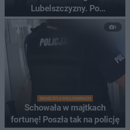
Lubelszczyzny. Po
nieudanym manewrze
5
wyprzedzania zginął
kierowca auta
SKOŃCZYŁA W KAJDANKACH
Schowała w majtkach
fortunę! Poszła tak na policję