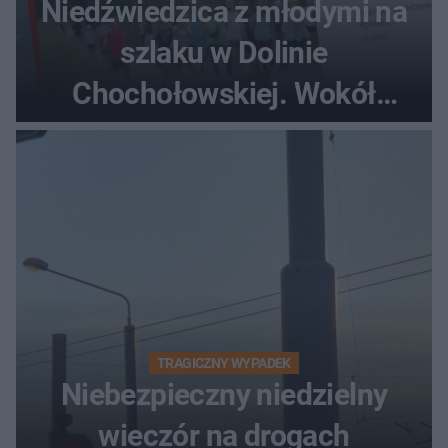
Niedźwiedzica z młodymi na
szlaku w Dolinie
Chochołowskiej. Wokół
turyści!
TRAGICZNY WYPADEK
Niebezpieczny niedzielny
wieczór na drogach