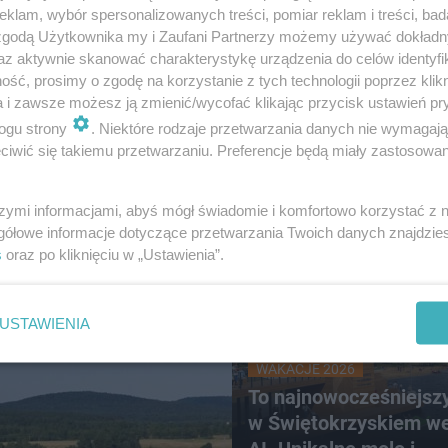
klam, wybór spersonalizowanych treści, pomiar reklam i treści, bad
 zgodą Użytkownika my i Zaufani Partnerzy możemy używać dokład
OLICJI
az aktywnie skanować charakterystykę urządzenia do celów identyfi
ł narkotyki warte 400
ESKA Iława News. Polub
ść, prosimy o zgodę na korzystanie z tych technologii poprzez klikn
tych. 25-latek zatrzymany
Facebooku!
a i zawsze możesz ją zmienić/wycofać klikając przycisk ustawień pr
ławskich kryminalnych
ogu strony
. Niektóre rodzaje przetwarzania danych nie wymagaj
iwić się takiemu przetwarzaniu. Preferencje będą miały zastosowanie
szymi informacjami, abyś mógł świadomie i komfortowo korzystać z
gółowe informacje dotyczące przetwarzania Twoich danych znajdzi
s
oraz po kliknięciu w „Ustawienia”.
USTAWIENIA
WAKACJE 2026
To najnowocześniejsz
w Świętokrzyskiem w