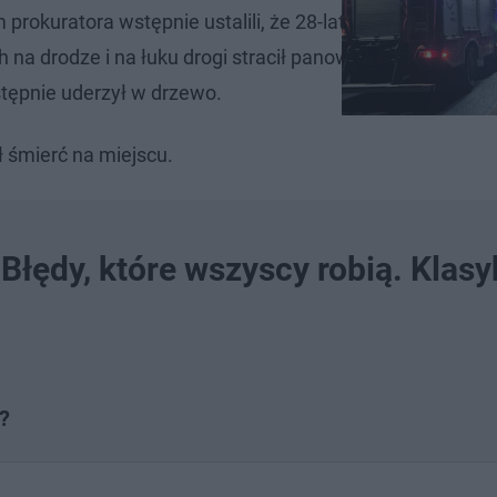
prokuratora wstępnie ustalili, że 28-latek kierujący mo
na drodze i na łuku drogi stracił panowanie nad pojazd
tępnie uderzył w drzewo.
 śmierć na miejscu.
 Błędy, które wszyscy robią. Klasy
?