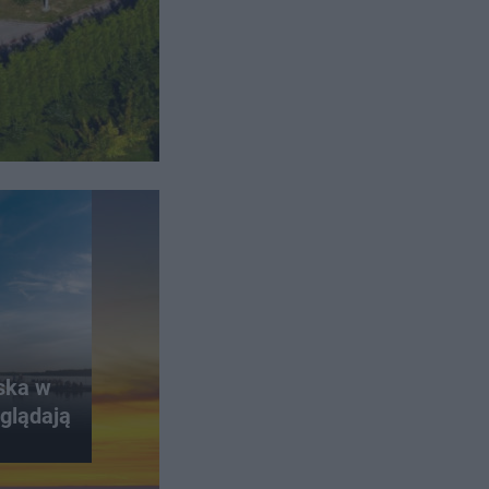
iska w
glądają