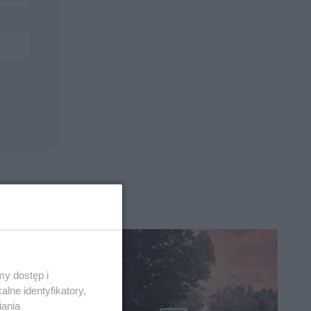
y dostęp i
lne identyfikatory,
iania