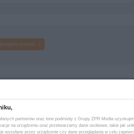
Następne pytanie
AWA
niku,
fanych partnerów oraz inne podmioty z Grupy ZPR Media uzyskujem
cje na urządzeniu oraz przetwarzamy dane osobowe, takie jak unika
je wysyłane przez urządzenie czy dane przeglądania w celu zapewn