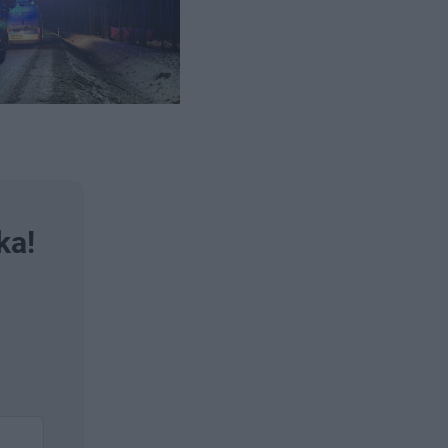
tocyklem
em, w
ka!