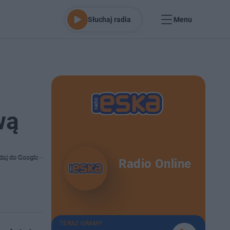
Słuchaj radia
Menu
wą
daj do Google
Radio Online
TERAZ GRAMY