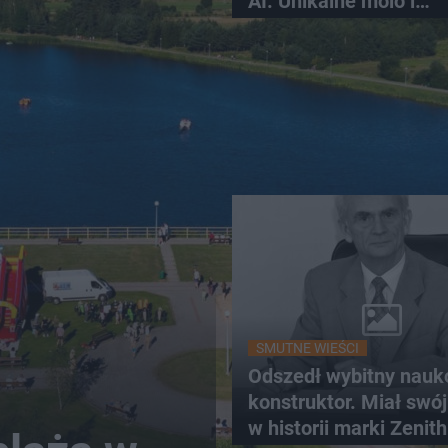
AI. Unikalne molo i
promenada
SMUTNE WIEŚCI
Odszedł wybitny nauk
konstruktor. Miał swój
w historii marki Zenith