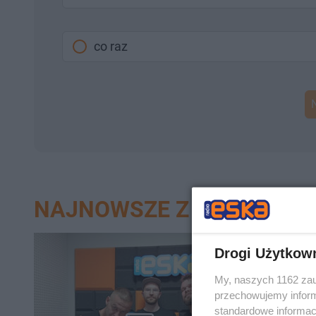
co raz
NAJNOWSZE Z DZIAŁU IŁ
Drogi Użytkow
My, naszych 1162 zau
przechowujemy informa
standardowe informac