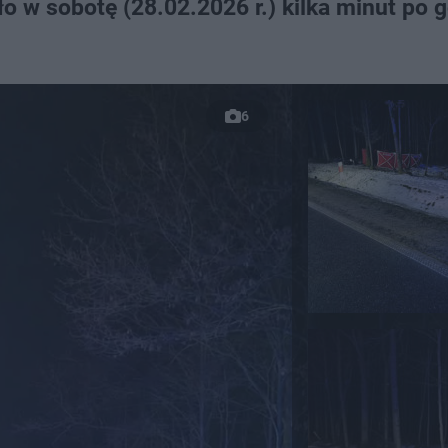
o w sobotę (28.02.2026 r.) kilka minut po 
6