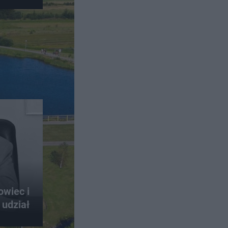
owiec i
 udział