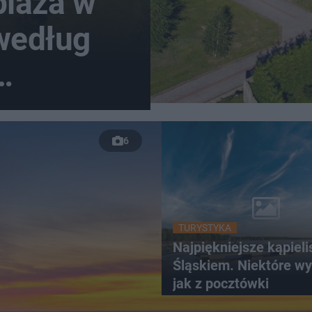
plaża w
według
Gór
6
TURYSTYKA
Najpiękniejsze kąpiel
Śląskiem. Niektóre wy
jak z pocztówki