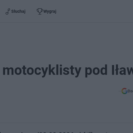
Słuchaj
Wygraj
motocyklisty pod Iła
Do