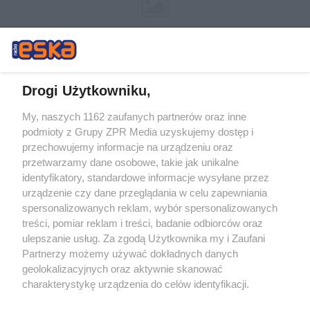
Drogi Użytkowniku,
My, naszych 1162 zaufanych partnerów oraz inne
Żaden utwór zamieszczony w serwisie nie może być powielany i
podmioty z Grupy ZPR Media uzyskujemy dostęp i
rozpowszechniany lub dalej rozpowszechniany w jakikolwiek sposób (w
tym także elektroniczny lub mechaniczny) na jakimkolwiek polu
przechowujemy informacje na urządzeniu oraz
eksploatacji w jakiejkolwiek formie, włącznie z umieszczaniem w
przetwarzamy dane osobowe, takie jak unikalne
Internecie bez pisemnej zgody właściciela praw. Jakiekolwiek użycie lub
identyfikatory, standardowe informacje wysyłane przez
wykorzystanie utworów w całości lub w części z naruszeniem prawa,
tzn. bez właściwej zgody, jest zabronione pod groźbą kary i może być
urządzenie czy dane przeglądania w celu zapewniania
ścigane prawnie.
spersonalizowanych reklam, wybór spersonalizowanych
treści, pomiar reklam i treści, badanie odbiorców oraz
ulepszanie usług. Za zgodą Użytkownika my i Zaufani
Partnerzy możemy używać dokładnych danych
geolokalizacyjnych oraz aktywnie skanować
charakterystykę urządzenia do celów identyfikacji.
Ponieważ cenimy Twoją prywatność, prosimy o zgodę na
O nas