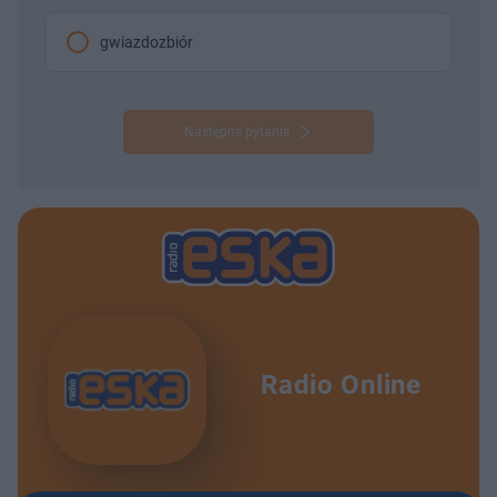
gwiazdozbiór
Następne pytanie
Radio Online