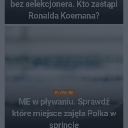
bez selekcjonera. Kto zastąpi
Ronalda Koemana?
PŁYWANIE
ME w pływaniu. Sprawdź
które miejsce zajęła Polka w
sprincie