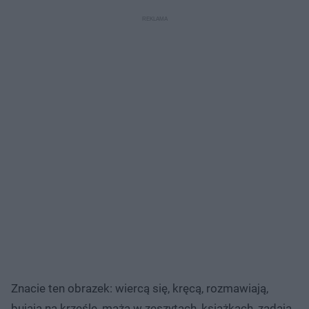
Znacie ten obrazek: wiercą się, kręcą, rozmawiają,
bujają na krześle, mażą w zeszytach, książkach, zadają