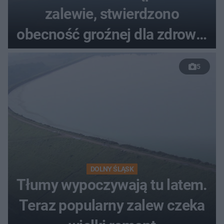
zalewie, stwierdzono
obecność groźnej dla zdrowia
bakterii
5
DOLNY ŚLĄSK
Tłumy wypoczywają tu latem.
Teraz popularny zalew czeka