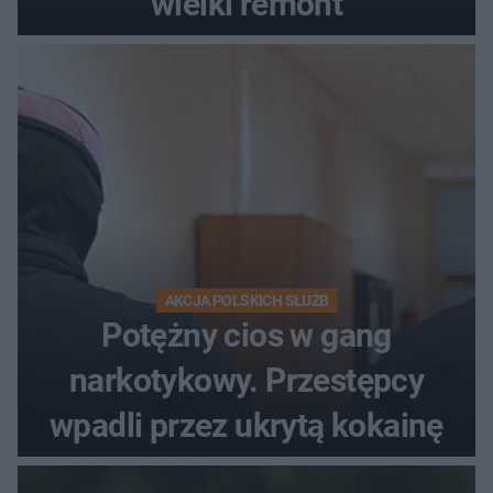
wielki remont
AKCJA POLSKICH SŁUŻB
Potężny cios w gang
narkotykowy. Przestępcy
wpadli przez ukrytą kokainę