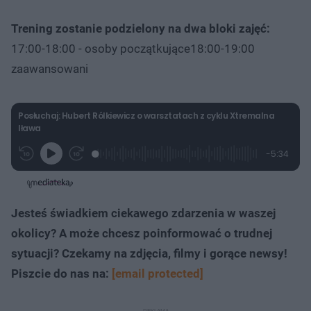
Trening zostanie podzielony na dwa bloki zajęć:
17:00-18:00 - osoby początkujące18:00-19:00
zaawansowani
Posłuchaj: Hubert Rólkiewicz o warsztatach z cyklu Xtremalna
Iława
L
P
P
P
-
5:34
G
o
r
r
o
z
r
a
z
z
o
a
d
e
e
s
j
t
e
w
w
a
d
i
i
ł
:
ń
ń
y
Jesteś świadkiem ciekawego zdarzenia w waszej
c
4
1
1
z
.
0
0
a
okolicy? A może chcesz poinformować o trudnej
s
4
s
s
Â
7
d
d
sytuacji? Czekamy na zdjęcia, filmy i gorące newsy!
%
o
o
t
p
Piszcie do nas na:
[email protected]
u
r
ł
z
u
o
d