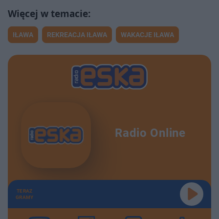
IŁAWA
REKREACJA IŁAWA
WAKACJE IŁAWA
Radio Online
TERAZ
GRAMY