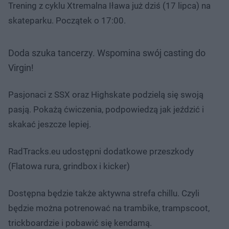
Trening z cyklu Xtremalna Iława już dziś (17 lipca) na
skateparku. Początek o 17:00.
Doda szuka tancerzy. Wspomina swój casting do
Virgin!
Pasjonaci z SSX oraz Highskate podzielą się swoją
pasją. Pokażą ćwiczenia, podpowiedzą jak jeździć i
skakać jeszcze lepiej.
RadTracks.eu udostępni dodatkowe przeszkody
(Flatowa rura, grindbox i kicker)
Dostępna będzie także aktywna strefa chillu. Czyli
będzie można potrenować na trambike, trampscoot,
trickboardzie i pobawić się kendamą.