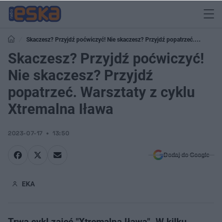
Skaczesz? Przyjdź poćwiczyć! Nie skaczesz? Przyjdź popatrzeć.
Skaczesz? Przyjdź poćwiczyć!
Warsztaty z cyklu Xtremalna Iława
Nie skaczesz? Przyjdź
popatrzeć. Warsztaty z cyklu
Xtremalna Iława
2023-07-17
13:50
Dodaj do Google
EKA
Trwa cykl zajęć "Xtremalna Iława". W kilku