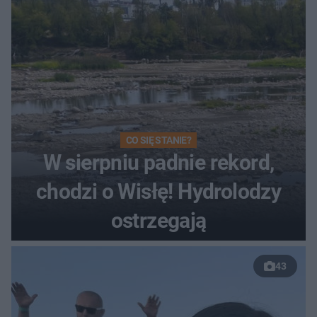
CO SIĘ STANIE?
W sierpniu padnie rekord,
chodzi o Wisłę! Hydrolodzy
ostrzegają
43