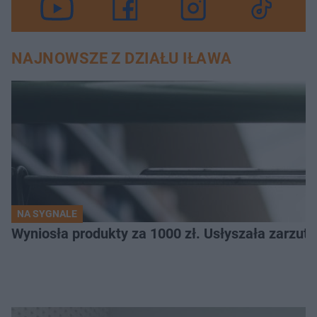
NAJNOWSZE Z DZIAŁU IŁAWA
NA SYGNALE
Wyniosła produkty za 1000 zł. Usłyszała zarzuty