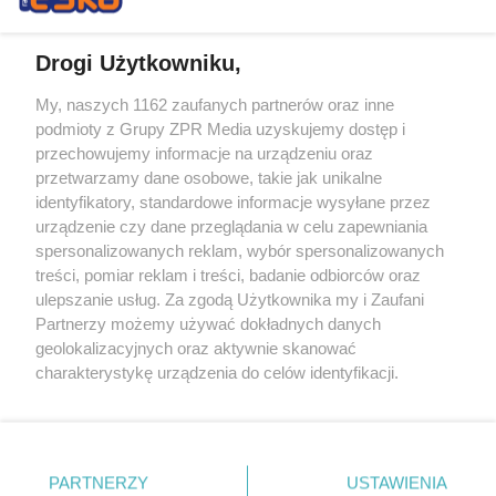
Drogi Użytkowniku,
My, naszych 1162 zaufanych partnerów oraz inne
Żaden utwór zamieszczony w serwisie nie może być powielany i
podmioty z Grupy ZPR Media uzyskujemy dostęp i
rozpowszechniany lub dalej rozpowszechniany w jakikolwiek sposób (w
tym także elektroniczny lub mechaniczny) na jakimkolwiek polu
przechowujemy informacje na urządzeniu oraz
eksploatacji w jakiejkolwiek formie, włącznie z umieszczaniem w
przetwarzamy dane osobowe, takie jak unikalne
Internecie bez pisemnej zgody właściciela praw. Jakiekolwiek użycie lub
identyfikatory, standardowe informacje wysyłane przez
wykorzystanie utworów w całości lub w części z naruszeniem prawa,
tzn. bez właściwej zgody, jest zabronione pod groźbą kary i może być
urządzenie czy dane przeglądania w celu zapewniania
ścigane prawnie.
spersonalizowanych reklam, wybór spersonalizowanych
treści, pomiar reklam i treści, badanie odbiorców oraz
ulepszanie usług. Za zgodą Użytkownika my i Zaufani
Partnerzy możemy używać dokładnych danych
geolokalizacyjnych oraz aktywnie skanować
charakterystykę urządzenia do celów identyfikacji.
Ponieważ cenimy Twoją prywatność, prosimy o zgodę na
O nas
korzystanie z tych technologii poprzez kliknięcie
Informacje prawne
„Akceptuję”. Zgoda jest dobrowolna i zawsze możesz ją
zmienić/wycofać klikając przycisk ustawień prywatności
PARTNERZY
USTAWIENIA
Nasze serwisy