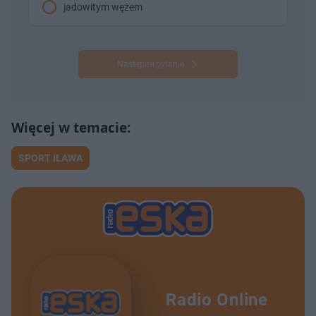
jadowitym wężem
Następne pytanie
SPORT IŁAWA
Radio Online