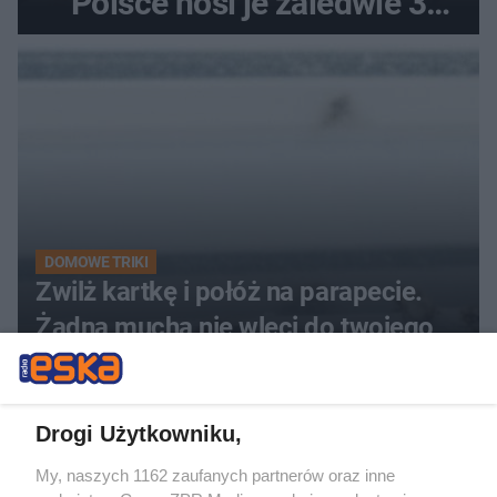
Polsce nosi je zaledwie 3
kobiety
DOMOWE TRIKI
Zwilż kartkę i połóż na parapecie.
Żadna mucha nie wleci do twojego
domu
Drogi Użytkowniku,
My, naszych 1162 zaufanych partnerów oraz inne