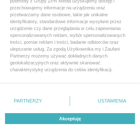
podmioty z Grupy ZPR Media uzyskujemy dostęp i
przechowujemy informacje na urządzeniu oraz
przetwarzamy dane osobowe, takie jak unikalne
identyfikatory, standardowe informacje wysyłane przez
urządzenie czy dane przeglądania w celu zapewniania
spersonalizowanych reklam, wybór spersonalizowanych
treści, pomiar reklam i treści, badanie odbiorców oraz
PIELĘGNACJA BORÓWKI
ulepszanie usług. Za zgodą Użytkownika my i Zaufani
Zrób to po zebraniu borówek, a za
Partnerzy możemy używać dokładnych danych
rok zbiory będą obfite
geolokalizacyjnych oraz aktywnie skanować
charakterystykę urządzenia do celów identyfikacji.
Ponieważ cenimy Twoją prywatność, prosimy o zgodę na
korzystanie z tych technologii poprzez kliknięcie
„Akceptuję”. Zgoda jest dobrowolna i zawsze możesz ją
zmienić/wycofać klikając przycisk ustawień prywatności
PARTNERZY
USTAWIENIA
znajdujący się w lewym dolnym rogu strony
. Niektóre
rodzaje przetwarzania danych nie wymagają zgody
Akceptuję
użytkownika, ale masz prawo sprzeciwić się takiemu
przetwarzaniu. Preferencje będą miały zastosowanie tylko
na tej witrynie.