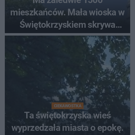
mieszkańców. Mała wioska w
Świętokrzyskiem skrywa
zabytki, bywał tu nawet król
CIEKAWOSTKA
Ta świętokrzyska wieś
wyprzedzała miasta o epokę.