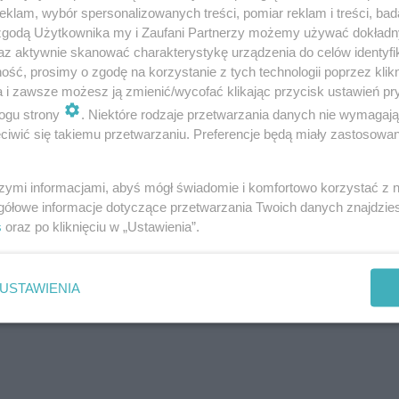
klam, wybór spersonalizowanych treści, pomiar reklam i treści, bad
 zgodą Użytkownika my i Zaufani Partnerzy możemy używać dokład
az aktywnie skanować charakterystykę urządzenia do celów identyfi
ść, prosimy o zgodę na korzystanie z tych technologii poprzez klikn
a i zawsze możesz ją zmienić/wycofać klikając przycisk ustawień pr
ogu strony
. Niektóre rodzaje przetwarzania danych nie wymagaj
iwić się takiemu przetwarzaniu. Preferencje będą miały zastosowanie
szymi informacjami, abyś mógł świadomie i komfortowo korzystać z
Następne pytanie
gółowe informacje dotyczące przetwarzania Twoich danych znajdzi
s
oraz po kliknięciu w „Ustawienia”.
USTAWIENIA