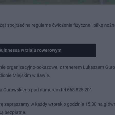
ąt spojrzeć na regularne ćwiczenia fizyczne i piłkę nożn
uinnessa w trialu rowerowym
tkanie organizacyjno-pokazowe, z trenerem Łukaszem Gur
dionie Miejskim w Iławie.
sza Gurowskiego pod numerem tel 668 825 201
wę zapraszamy w każdy wtorek o godzinie 15:30 na głów
są bezpłatne.