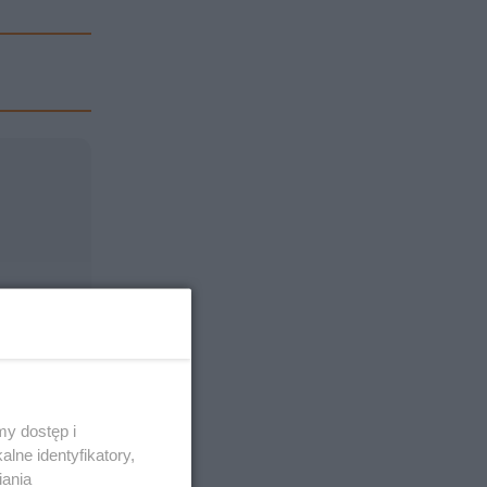
y dostęp i
lne identyfikatory,
iania