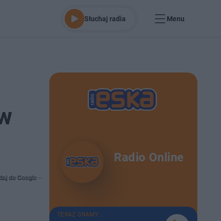
Słuchaj radia
Menu
 w
Radio Online
daj do Google
TERAZ GRAMY