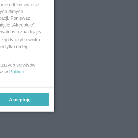
anie odbiorców oraz
nych danych
kacji. Ponieważ
ięcie „Akceptuję”.
ywatności znajdujący
ą zgody użytkownika,
 tylko na tej
 naszych serwisów
esz w
Polityce
Akceptuję