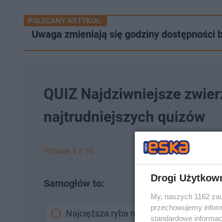
POLECANY ARTYKUŁ:
Uwaga zmieniają się godziny dostępności bo
QUIZ Najdziwniejsze zwierz
najtrudniejszych quizów
Pytanie 1 z 10
Drogi Użytkow
Samogłów to:
My, naszych 1162 zau
przechowujemy informa
Najcięższa ryba na świecie
standardowe informac