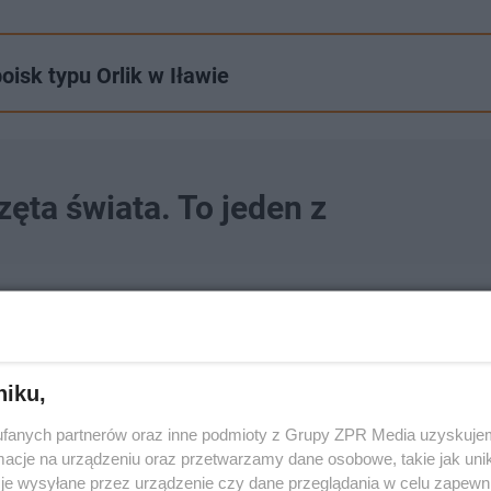
isk typu Orlik w Iławie
ęta świata. To jeden z
niku,
fanych partnerów oraz inne podmioty z Grupy ZPR Media uzyskujem
cje na urządzeniu oraz przetwarzamy dane osobowe, takie jak unika
je wysyłane przez urządzenie czy dane przeglądania w celu zapewn