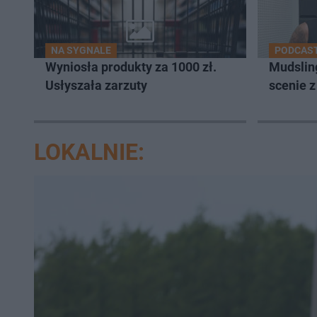
NA SYGNALE
PODCAST
Wyniosła produkty za 1000 zł.
Mudsling
Usłyszała zarzuty
scenie 
LOKALNIE: