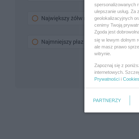
spersonalizowanych re
ulepszanie usług. Za
Największy żółw na świecie
geolokalizacyjnych or
cenimy Twoją prywatno
Zgoda jest dobrowoln
się w lewym dolnym r
Najmniejszy płaz na świecie
ale masz prawo sprzec
witrynie.
Zapoznaj się z poniż
internetowych. Szcze
Prywatności
i
Cookie
PARTNERZY