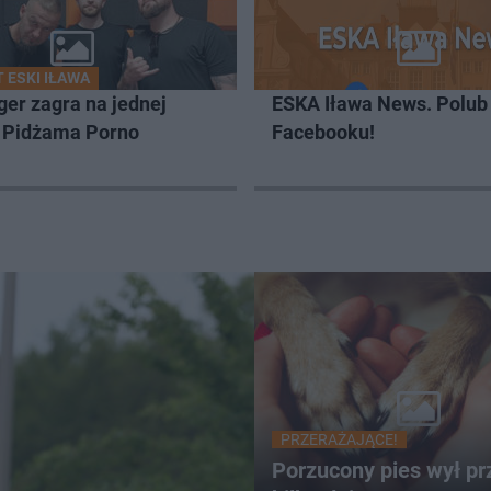
 ESKI IŁAWA
er zagra na jednej
ESKA Iława News. Polub
z Pidżama Porno
Facebooku!
PRZERAŻAJĄCE!
Porzucony pies wył pr