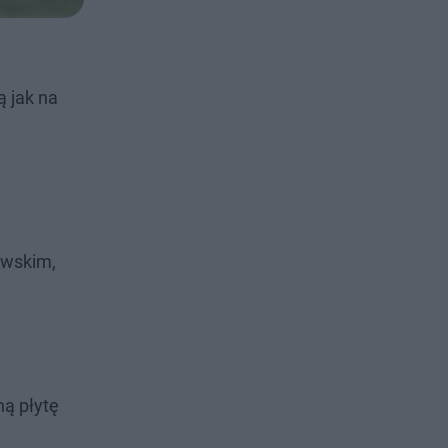
ą jak na
owskim,
ną płytę