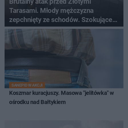
Brutalny atak przed Złotymi
Tarasami. Młody mężczyzna
zepchnięty ze schodów. Szokujące
nagranie krąży po sieci
SANEPID W AKCJI
Koszmar kuracjuszy. Masowa "jelitówka" w
ośrodku nad Bałtykiem