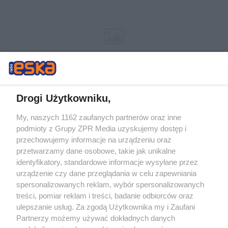
Drogi Użytkowniku,
My, naszych 1162 zaufanych partnerów oraz inne
Żaden utwór zamieszczony w serwisie nie może być powielany i
podmioty z Grupy ZPR Media uzyskujemy dostęp i
rozpowszechniany lub dalej rozpowszechniany w jakikolwiek sposób (w
tym także elektroniczny lub mechaniczny) na jakimkolwiek polu
przechowujemy informacje na urządzeniu oraz
eksploatacji w jakiejkolwiek formie, włącznie z umieszczaniem w
przetwarzamy dane osobowe, takie jak unikalne
Internecie bez pisemnej zgody właściciela praw. Jakiekolwiek użycie lub
identyfikatory, standardowe informacje wysyłane przez
wykorzystanie utworów w całości lub w części z naruszeniem prawa,
tzn. bez właściwej zgody, jest zabronione pod groźbą kary i może być
urządzenie czy dane przeglądania w celu zapewniania
ścigane prawnie.
spersonalizowanych reklam, wybór spersonalizowanych
treści, pomiar reklam i treści, badanie odbiorców oraz
ulepszanie usług. Za zgodą Użytkownika my i Zaufani
Partnerzy możemy używać dokładnych danych