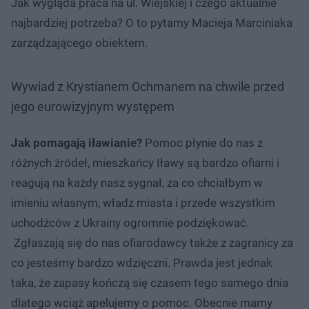
Jak wygląda praca na ul. Wiejskiej i czego aktualnie
najbardziej potrzeba? O to pytamy Macieja Marciniaka
zarządzającego obiektem.
Wywiad z Krystianem Ochmanem na chwile przed
jego eurowizyjnym występem
Jak pomagają iławianie?
Pomoc płynie do nas z
różnych źródeł, mieszkańcy Iławy są bardzo ofiarni i
reagują na każdy nasz sygnał, za co chciałbym w
imieniu własnym, władz miasta i przede wszystkim
uchodźców z Ukrainy ogromnie podziękować.
Zgłaszają się do nas ofiarodawcy także z zagranicy za
co jesteśmy bardzo wdzięczni. Prawda jest jednak
taka, że zapasy kończą się czasem tego samego dnia
dlatego wciąż apelujemy o pomoc. Obecnie mamy