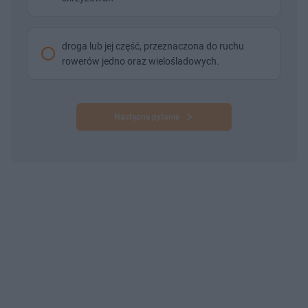
droga lub jej część, przeznaczona do ruchu
rowerów jedno oraz wielośladowych.
Następne pytanie