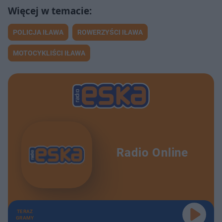
POLICJA IŁAWA
ROWERZYŚCI IŁAWA
MOTOCYKLIŚCI IŁAWA
Radio Online
TERAZ
GRAMY