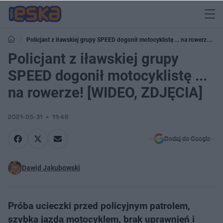
Policjant z iławskiej grupy SPEED dogonił motocyklistę ... na rowerze!
[WIDEO, ZDJĘCIA]
Policjant z iławskiej grupy
SPEED dogonił motocyklistę ...
na rowerze! [WIDEO, ZDJĘCIA]
2021-05-31
11:46
Dodaj do Google
Dawid Jakubowski
Próba ucieczki przed policyjnym patrolem,
szybka jazda motocyklem, brak uprawnień i