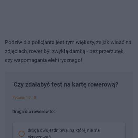
Podziw dla policjanta jest tym większy, że jak widać na
zdjęciach, rower był zwykłą damką - bez przerzutek,
czy wspomagania elektrycznego!
Czy zdałabyś test na kartę rowerową?
Pytanie 1 z 10
Droga dla rowerów to:
droga dwujezdniowa, na której nie ma
skrzyżowań