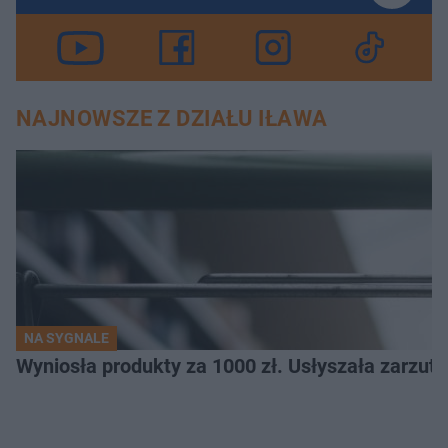
NAJNOWSZE Z DZIAŁU IŁAWA
NA SYGNALE
Wyniosła produkty za 1000 zł. Usłyszała zarzuty