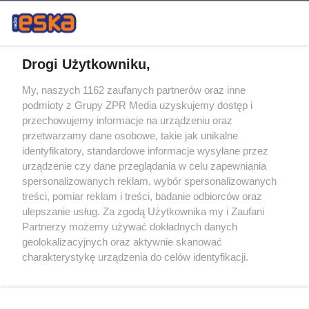
Drogi Użytkowniku,
My, naszych 1162 zaufanych partnerów oraz inne
Żaden utwór zamieszczony w serwisie nie może być powielany i
podmioty z Grupy ZPR Media uzyskujemy dostęp i
rozpowszechniany lub dalej rozpowszechniany w jakikolwiek sposób (w
tym także elektroniczny lub mechaniczny) na jakimkolwiek polu
przechowujemy informacje na urządzeniu oraz
eksploatacji w jakiejkolwiek formie, włącznie z umieszczaniem w
przetwarzamy dane osobowe, takie jak unikalne
Internecie bez pisemnej zgody właściciela praw. Jakiekolwiek użycie lub
identyfikatory, standardowe informacje wysyłane przez
wykorzystanie utworów w całości lub w części z naruszeniem prawa,
tzn. bez właściwej zgody, jest zabronione pod groźbą kary i może być
urządzenie czy dane przeglądania w celu zapewniania
ścigane prawnie.
spersonalizowanych reklam, wybór spersonalizowanych
treści, pomiar reklam i treści, badanie odbiorców oraz
ulepszanie usług. Za zgodą Użytkownika my i Zaufani
Partnerzy możemy używać dokładnych danych
geolokalizacyjnych oraz aktywnie skanować
charakterystykę urządzenia do celów identyfikacji.
Ponieważ cenimy Twoją prywatność, prosimy o zgodę na
O nas
korzystanie z tych technologii poprzez kliknięcie
Informacje prawne
„Akceptuję”. Zgoda jest dobrowolna i zawsze możesz ją