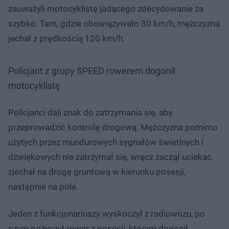
zauważyli motocyklistę jadącego zdecydowanie za
szybko. Tam, gdzie obowiązywało 30 km/h, mężczyzna
jechał z prędkością 120 km/h.
Policjant z grupy SPEED rowerem dogonił
motocyklistę
Policjanci dali znak do zatrzymania się, aby
przeprowadzić kontrolę drogową. Mężczyzna pomimo
użytych przez mundurowych sygnałów świetlnych i
dźwiękowych nie zatrzymał się, wręcz zaczął uciekać,
zjechał na drogę gruntową w kierunku posesji,
następnie na pole.
Jeden z funkcjonariuszy wyskoczył z radiowozu, po
czym pożyczył rower z posesji, którym dogonił