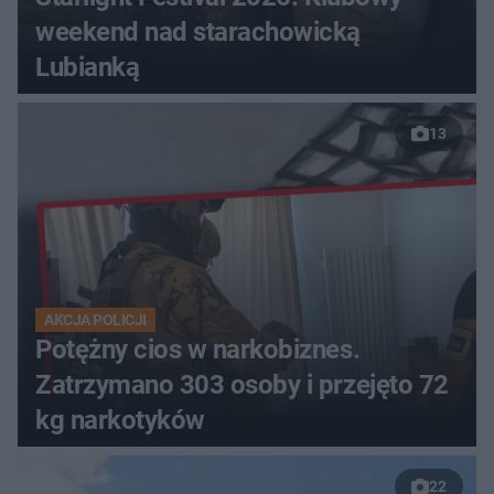
weekend nad starachowicką
Lubianką
13
AKCJA POLICJI
Potężny cios w narkobiznes.
Zatrzymano 303 osoby i przejęto 72
kg narkotyków
22