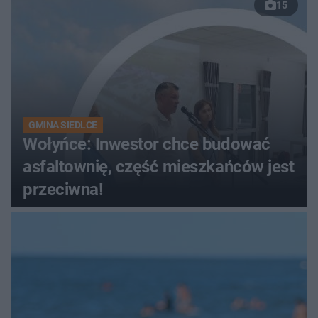
15
GMINA SIEDLCE
Wołyńce: Inwestor chce budować
asfaltownię, część mieszkańców jest
przeciwna!