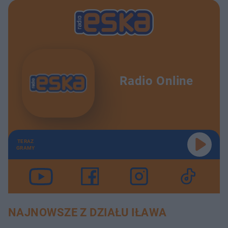
ł
z
u
o
d
u
Radio Online
TERAZ
GRAMY
NAJNOWSZE Z DZIAŁU IŁAWA