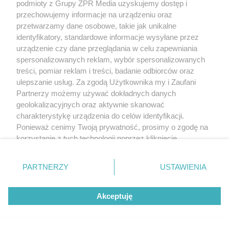
podmioty z Grupy ZPR Media uzyskujemy dostęp i
rozpowszechniany lub dalej rozpowszechniany w jakikolwiek sposób (w
tym także elektroniczny lub mechaniczny) na jakimkolwiek polu
przechowujemy informacje na urządzeniu oraz
eksploatacji w jakiejkolwiek formie, włącznie z umieszczaniem w Internecie
przetwarzamy dane osobowe, takie jak unikalne
bez pisemnej zgody właściciela praw. Jakiekolwiek użycie lub
wykorzystanie utworów w całości lub w części z naruszeniem prawa, tzn.
identyfikatory, standardowe informacje wysyłane przez
bez właściwej zgody, jest zabronione pod groźbą kary i może być ścigane
urządzenie czy dane przeglądania w celu zapewniania
prawnie.
spersonalizowanych reklam, wybór spersonalizowanych
treści, pomiar reklam i treści, badanie odbiorców oraz
ulepszanie usług. Za zgodą Użytkownika my i Zaufani
Partnerzy możemy używać dokładnych danych
geolokalizacyjnych oraz aktywnie skanować
charakterystykę urządzenia do celów identyfikacji.
O nas
Ponieważ cenimy Twoją prywatność, prosimy o zgodę na
korzystanie z tych technologii poprzez kliknięcie
Informacje prawne
„Akceptuję”. Zgoda jest dobrowolna i zawsze możesz ją
zmienić/wycofać klikając przycisk ustawień prywatności
Nasze serwisy
PARTNERZY
USTAWIENIA
znajdujący się w lewym dolnym rogu strony
. Niektóre
rodzaje przetwarzania danych nie wymagają zgody
© 2026 Grupa ZPR Media
Akceptuję
użytkownika, ale masz prawo sprzeciwić się takiemu
przetwarzaniu. Preferencje będą miały zastosowanie tylko
na tej witrynie.