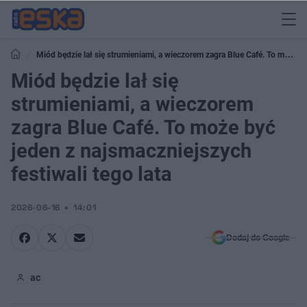
Miód będzie lał się strumieniami, a wieczorem zagra Blue Café. To może
być jeden z najsmaczniejszych festiwali tego lata
Miód będzie lał się
strumieniami, a wieczorem
zagra Blue Café. To może być
jeden z najsmaczniejszych
festiwali tego lata
2026-06-16
14:01
Dodaj do Google
ac