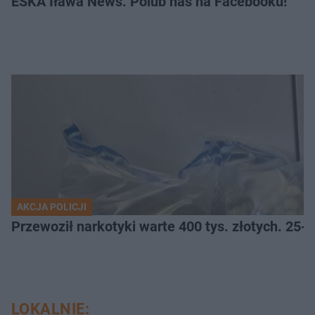
ESKA Iława News. Polub nas na Facebooku!
AKCJA POLICJI
Przewoził narkotyki warte 400 tys. złotych. 25-
LOKALNIE: