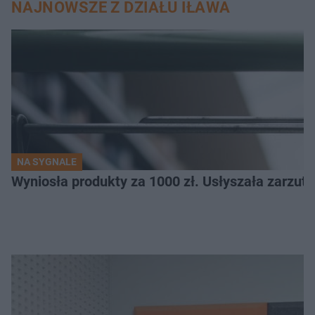
NAJNOWSZE Z DZIAŁU IŁAWA
NA SYGNALE
Wyniosła produkty za 1000 zł. Usłyszała zarzuty