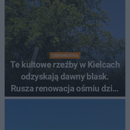
CIEKAWOSTKA
Te kultowe rzeźby w Kielcach
odzyskają dawny blask.
Rusza renowacja ośmiu dzieł
z lat 70.