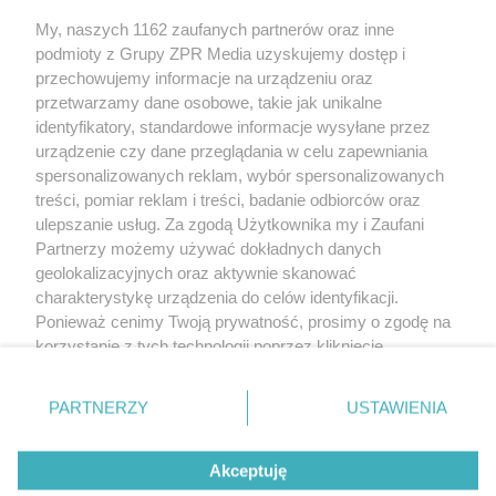
My, naszych 1162 zaufanych partnerów oraz inne
Żaden utwór zamieszczony w serwisie nie może być powielany i
podmioty z Grupy ZPR Media uzyskujemy dostęp i
rozpowszechniany lub dalej rozpowszechniany w jakikolwiek sposób (w
tym także elektroniczny lub mechaniczny) na jakimkolwiek polu
przechowujemy informacje na urządzeniu oraz
eksploatacji w jakiejkolwiek formie, włącznie z umieszczaniem w Internecie
przetwarzamy dane osobowe, takie jak unikalne
bez pisemnej zgody właściciela praw. Jakiekolwiek użycie lub
wykorzystanie utworów w całości lub w części z naruszeniem prawa, tzn.
identyfikatory, standardowe informacje wysyłane przez
bez właściwej zgody, jest zabronione pod groźbą kary i może być ścigane
urządzenie czy dane przeglądania w celu zapewniania
prawnie.
spersonalizowanych reklam, wybór spersonalizowanych
treści, pomiar reklam i treści, badanie odbiorców oraz
ulepszanie usług. Za zgodą Użytkownika my i Zaufani
Partnerzy możemy używać dokładnych danych
geolokalizacyjnych oraz aktywnie skanować
charakterystykę urządzenia do celów identyfikacji.
O nas
Ponieważ cenimy Twoją prywatność, prosimy o zgodę na
korzystanie z tych technologii poprzez kliknięcie
Informacje prawne
„Akceptuję”. Zgoda jest dobrowolna i zawsze możesz ją
zmienić/wycofać klikając przycisk ustawień prywatności
Nasze serwisy
PARTNERZY
USTAWIENIA
znajdujący się w lewym dolnym rogu strony
. Niektóre
rodzaje przetwarzania danych nie wymagają zgody
© 2026 Grupa ZPR Media
Akceptuję
użytkownika, ale masz prawo sprzeciwić się takiemu
przetwarzaniu. Preferencje będą miały zastosowanie tylko