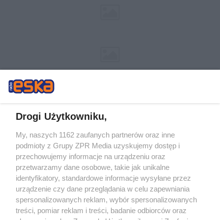
Drogi Użytkowniku,
My, naszych 1162 zaufanych partnerów oraz inne
Żaden utwór zamieszczony w serwisie nie może być powielany i
podmioty z Grupy ZPR Media uzyskujemy dostęp i
rozpowszechniany lub dalej rozpowszechniany w jakikolwiek sposób (w
tym także elektroniczny lub mechaniczny) na jakimkolwiek polu
przechowujemy informacje na urządzeniu oraz
eksploatacji w jakiejkolwiek formie, włącznie z umieszczaniem w Internecie
przetwarzamy dane osobowe, takie jak unikalne
bez pisemnej zgody właściciela praw. Jakiekolwiek użycie lub
wykorzystanie utworów w całości lub w części z naruszeniem prawa, tzn.
identyfikatory, standardowe informacje wysyłane przez
bez właściwej zgody, jest zabronione pod groźbą kary i może być ścigane
urządzenie czy dane przeglądania w celu zapewniania
prawnie.
spersonalizowanych reklam, wybór spersonalizowanych
treści, pomiar reklam i treści, badanie odbiorców oraz