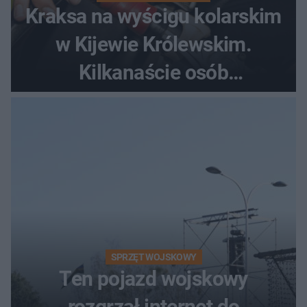
Kraksa na wyścigu kolarskim
w Kijewie Królewskim.
Kilkanaście osób
poszkodowanych, lądował
śmigłowiec LPR
SPRZĘT WOJSKOWY
Ten pojazd wojskowy
rozgrzał internet do