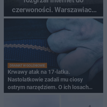
czerwoności. Warszawiacy
pytali, czy to Mad Max!
DRAMAT W GOLENIOWIE
Krwawy atak na 17-latka.
Nastolatkowie zadali mu ciosy
ostrym narzędziem. O ich losach
zdecyduje sąd rodzinny