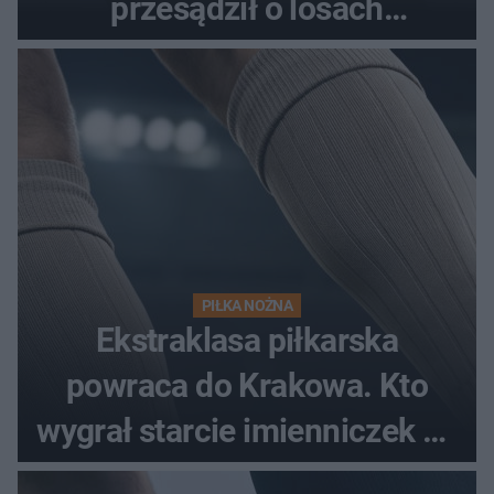
przesądził o losach
spotkania?
PIŁKA NOŻNA
Ekstraklasa piłkarska
powraca do Krakowa. Kto
wygrał starcie imienniczek na
pełnym stadionie