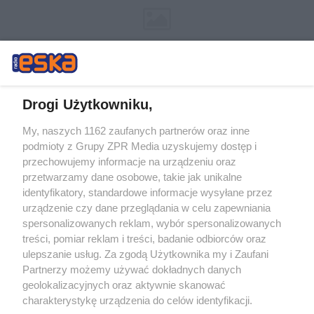
Drogi Użytkowniku,
My, naszych 1162 zaufanych partnerów oraz inne
Żaden utwór zamieszczony w serwisie nie może być powielany i
podmioty z Grupy ZPR Media uzyskujemy dostęp i
rozpowszechniany lub dalej rozpowszechniany w jakikolwiek sposób (w
tym także elektroniczny lub mechaniczny) na jakimkolwiek polu
przechowujemy informacje na urządzeniu oraz
eksploatacji w jakiejkolwiek formie, włącznie z umieszczaniem w
przetwarzamy dane osobowe, takie jak unikalne
Internecie bez pisemnej zgody właściciela praw. Jakiekolwiek użycie lub
identyfikatory, standardowe informacje wysyłane przez
wykorzystanie utworów w całości lub w części z naruszeniem prawa,
tzn. bez właściwej zgody, jest zabronione pod groźbą kary i może być
urządzenie czy dane przeglądania w celu zapewniania
ścigane prawnie.
spersonalizowanych reklam, wybór spersonalizowanych
treści, pomiar reklam i treści, badanie odbiorców oraz
ulepszanie usług. Za zgodą Użytkownika my i Zaufani
Partnerzy możemy używać dokładnych danych
geolokalizacyjnych oraz aktywnie skanować
charakterystykę urządzenia do celów identyfikacji.