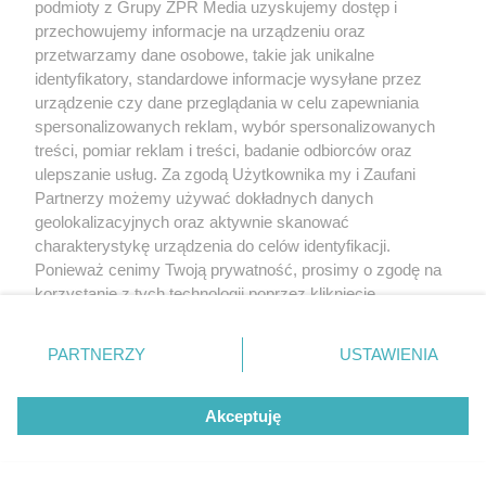
podmioty z Grupy ZPR Media uzyskujemy dostęp i
przechowujemy informacje na urządzeniu oraz
1 powiat olsztyński: młoda kobieta;
przetwarzamy dane osobowe, takie jak unikalne
identyfikatory, standardowe informacje wysyłane przez
urządzenie czy dane przeglądania w celu zapewniania
1 powiat nowomiejski: starszy mężczyzna;
spersonalizowanych reklam, wybór spersonalizowanych
treści, pomiar reklam i treści, badanie odbiorców oraz
ulepszanie usług. Za zgodą Użytkownika my i Zaufani
Partnerzy możemy używać dokładnych danych
1 powiat bartoszycki: mężczyzna w średnim wieku;
geolokalizacyjnych oraz aktywnie skanować
charakterystykę urządzenia do celów identyfikacji.
Ponieważ cenimy Twoją prywatność, prosimy o zgodę na
1 powiat giżycki: mężczyzna w średnim wieku;
korzystanie z tych technologii poprzez kliknięcie
„Akceptuję”. Zgoda jest dobrowolna i zawsze możesz ją
zmienić/wycofać klikając przycisk ustawień prywatności
1 powiat nidzicki: starszy mężczyzna;
PARTNERZY
USTAWIENIA
znajdujący się w lewym dolnym rogu strony
. Niektóre
rodzaje przetwarzania danych nie wymagają zgody
Akceptuję
użytkownika, ale masz prawo sprzeciwić się takiemu
W szpitalu tylko jedna osoba - powiat nowomiejski
przetwarzaniu. Preferencje będą miały zastosowanie tylko
1 zgon:
na tej witrynie.
kobieta lat 67, z powiatu iławskiego, szpital w