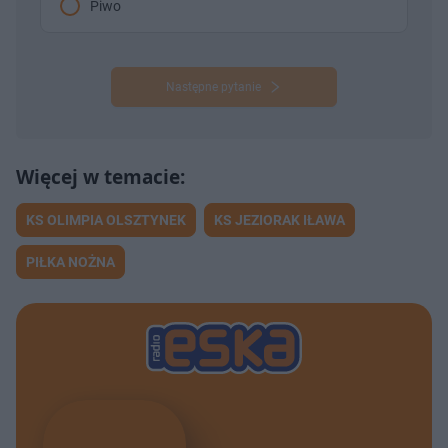
Piwo
Następne pytanie
KS OLIMPIA OLSZTYNEK
KS JEZIORAK IŁAWA
PIŁKA NOŻNA