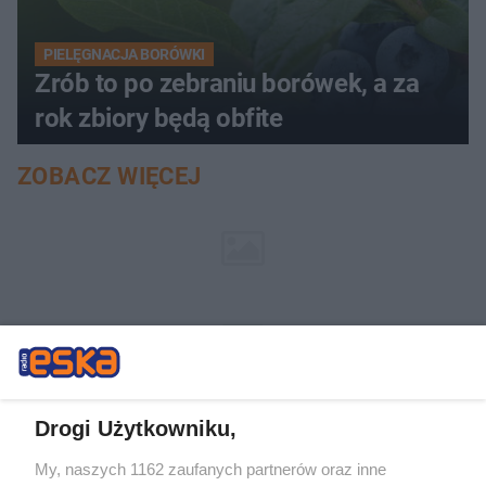
PIELĘGNACJA BORÓWKI
Zrób to po zebraniu borówek, a za
rok zbiory będą obfite
ZOBACZ WIĘCEJ
Drogi Użytkowniku,
My, naszych 1162 zaufanych partnerów oraz inne