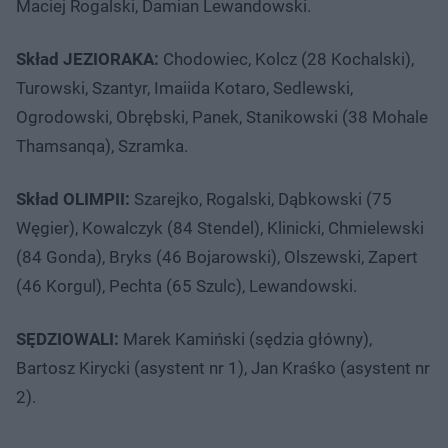
Maciej Rogalski, Damian Lewandowski.
Skład JEZIORAKA:
Chodowiec, Kolcz (28 Kochalski),
Turowski, Szantyr, Imaiida Kotaro, Sedlewski,
Ogrodowski, Obrębski, Panek, Stanikowski (38 Mohale
Thamsanqa), Szramka.
Skład OLIMPII:
Szarejko, Rogalski, Dąbkowski (75
Węgier), Kowalczyk (84 Stendel), Klinicki, Chmielewski
(84 Gonda), Bryks (46 Bojarowski), Olszewski, Zapert
(46 Korgul), Pechta (65 Szulc), Lewandowski.
SĘDZIOWALI:
Marek Kamiński (sędzia główny),
Bartosz Kirycki (asystent nr 1), Jan Kraśko (asystent nr
2).