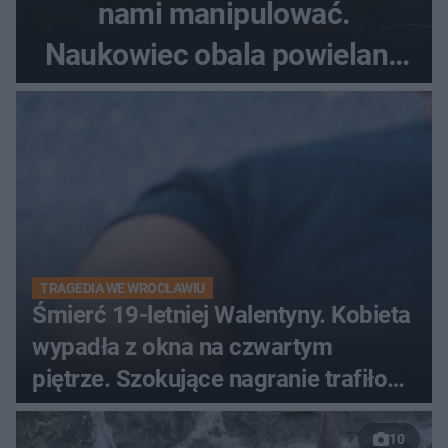
nami manipulować.
Naukowiec obala powielane
od lat mity na ich temat
TRAGEDIA WE WROCŁAWIU
Śmierć 19-letniej Walentyny. Kobieta
wypadła z okna na czwartym
piętrze. Szokujące nagranie trafiło
do sieci
10