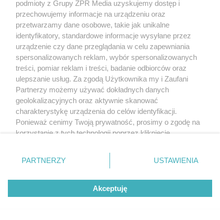
podmioty z Grupy ZPR Media uzyskujemy dostęp i
przechowujemy informacje na urządzeniu oraz
przetwarzamy dane osobowe, takie jak unikalne
identyfikatory, standardowe informacje wysyłane przez
urządzenie czy dane przeglądania w celu zapewniania
spersonalizowanych reklam, wybór spersonalizowanych
treści, pomiar reklam i treści, badanie odbiorców oraz
ulepszanie usług. Za zgodą Użytkownika my i Zaufani
Partnerzy możemy używać dokładnych danych
geolokalizacyjnych oraz aktywnie skanować
charakterystykę urządzenia do celów identyfikacji.
Ponieważ cenimy Twoją prywatność, prosimy o zgodę na
korzystanie z tych technologii poprzez kliknięcie
„Akceptuję”. Zgoda jest dobrowolna i zawsze możesz ją
Żaden utwór zamieszczony w serwisie nie może być powielany i
rozpowszechniany lub dalej rozpowszechniany w jakikolwiek sposób (w
zmienić/wycofać klikając przycisk ustawień prywatności
PARTNERZY
USTAWIENIA
tym także elektroniczny lub mechaniczny) na jakimkolwiek polu
znajdujący się w lewym dolnym rogu strony
. Niektóre
eksploatacji w jakiejkolwiek formie, włącznie z umieszczaniem w Internecie
bez pisemnej zgody właściciela praw. Jakiekolwiek użycie lub
rodzaje przetwarzania danych nie wymagają zgody
wykorzystanie utworów w całości lub w części z naruszeniem prawa, tzn.
Akceptuję
użytkownika, ale masz prawo sprzeciwić się takiemu
bez właściwej zgody, jest zabronione pod groźbą kary i może być ścigane
przetwarzaniu. Preferencje będą miały zastosowanie tylko
prawnie.
na tej witrynie.