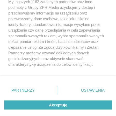
My, naszych 1162 zaufanych partnerów oraz inne
Żaden utwór zamieszczony w serwisie nie może być powielany i
podmioty z Grupy ZPR Media uzyskujemy dostęp i
rozpowszechniany lub dalej rozpowszechniany w jakikolwiek sposób (w
tym także elektroniczny lub mechaniczny) na jakimkolwiek polu
przechowujemy informacje na urządzeniu oraz
eksploatacji w jakiejkolwiek formie, włącznie z umieszczaniem w
przetwarzamy dane osobowe, takie jak unikalne
Internecie bez pisemnej zgody właściciela praw. Jakiekolwiek użycie lub
identyfikatory, standardowe informacje wysyłane przez
wykorzystanie utworów w całości lub w części z naruszeniem prawa,
tzn. bez właściwej zgody, jest zabronione pod groźbą kary i może być
urządzenie czy dane przeglądania w celu zapewniania
ścigane prawnie.
spersonalizowanych reklam, wybór spersonalizowanych
treści, pomiar reklam i treści, badanie odbiorców oraz
ulepszanie usług. Za zgodą Użytkownika my i Zaufani
Partnerzy możemy używać dokładnych danych
geolokalizacyjnych oraz aktywnie skanować
charakterystykę urządzenia do celów identyfikacji.
Ponieważ cenimy Twoją prywatność, prosimy o zgodę na
O nas
korzystanie z tych technologii poprzez kliknięcie
Informacje prawne
„Akceptuję”. Zgoda jest dobrowolna i zawsze możesz ją
zmienić/wycofać klikając przycisk ustawień prywatności
PARTNERZY
USTAWIENIA
Nasze serwisy
znajdujący się w lewym dolnym rogu strony
. Niektóre
rodzaje przetwarzania danych nie wymagają zgody
© 2026 Grupa ZPR Media
Akceptuję
użytkownika, ale masz prawo sprzeciwić się takiemu
przetwarzaniu. Preferencje będą miały zastosowanie tylko