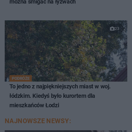
można śmigać na łyżwach
23
PODRÓŻE
To jedno z najpiękniejszych miast w woj.
łódzkim. Kiedyś było kurortem dla
mieszkańców Łodzi
NAJNOWSZE NEWSY: