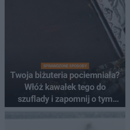
SPRAWDZONE SPOSOBY
Twoja biżuteria pociemniała?
Włóż kawałek tego do
szuflady i zapomnij o tym
problemie. Sposób na
pociemniałą biżuterię